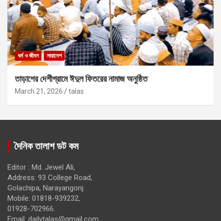
ধর্ম ও জীবন
সারাদেশ
তাড়াশের দেশীগ্রামে ঈদুল ফিতরের নামাজ অনুষ্ঠিত
March 21, 2026
talas
দৈনিক তালাশ ডট কম
Editor : Md. Jewel Ali,
Address: 93 College Road,
Golachipa, Narayangonj.
Mobile: 01818-939232,
01928-702966.
Email:
dailytalas@gmail.com