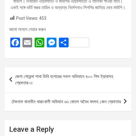
মাউশি। নির্ধারিত ওয়েবসাইট ও মাউশির ওয়েবসাইটে এ তালিকা পাওয়া যাবে।
একই সঙ্গে ভর্তি শুরুর তারিখ ও অন্যান্য নির্দেশনাও শিগগির জানিয়ে দেবে মাউশি।
Post Views:
453
ভালো লাগলে শেয়ার করুন
F
E
W
M
S
a
m
h
es
h
ce
ail
at
se
ar
b
s
n
e
Post
জেলা গোয়েন্দা শাখা ডিবি যশোরের সফল অভিযানে ৪০০ পিস ইয়াবাসহ
o
A
g
navigation
গ্রেফতার-৩
o
p
er
k
p
টেকনাফ থানাধীন খারাংখালী অভিযান ৬৩ বোতল অবৈধ মদসহ ১জন গ্রেফতার
Leave a Reply