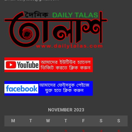
NOVEMBER 2023
M
T
W
T
F
S
S
1
2
3
4
5