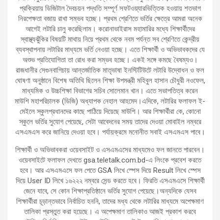
প্রক্রিয়ায় ডিজিটাল দৈবচয়ন পদ্ধতি সম্পূর্ণ সফটওয়্যারভিত্তিক হওয়ায় শতভাগ
নিরপেক্ষতা বজায় রাখা সম্ভব হচ্ছে। প্রথম শ্রেণিতে ভর্তির ক্ষেত্রে আমরা অনেক
আগেই লটারি চালু করেছিলাম। করোনাভাইরাস মহামারির মধ্যে শিক্ষার্থীদের
স্বাস্থ্যঝুঁকির বিষয়টি মাথায় নিয়ে প্রথম থেকে নবম পর্যন্ত সব শ্রেণিতে কেন্দ্রীয়
ব্যবস্থাপনায় লটারির মাধ্যমে ভর্তি নেওয়া হচ্ছে। এতে শিক্ষার্থী ও অভিভাবকদের যে
অশুভ প্রতিযোগিতা তা রোধ করা সম্ভব হচ্ছে। একই সঙ্গে কমছে বৈষম্যও।
রাজধানীর সেগুনবাগিচায় আন্তর্জাতিক মাতৃভাষা ইনস্টিটিউটে লটারি উদ্বোধন ও ফল
ঘোষণা অনুষ্ঠানে বিশেষ অতিথি ছিলেন শিক্ষা উপমন্ত্রী মহিবুল হাসান চৌধুরী নওফেল,
মাধ্যমিক ও উচ্চশিক্ষা বিভাগের সচিব সোলেমান খান। এতে সভাপতিত্ব করেন
মাউশি মহাপরিচালক (ডিজি) অধ্যাপক নেহাল আহমেদ।এদিকে, লটারির ফলাফল ই-
মেইলে স্কুলপ্রধানদের কাছে পাঠিয়ে দিয়েছে মাউশি। আর শিক্ষার্থীরা কে, কোনো
স্কুলে ভর্তির সুযোগ পেয়েছে, সেটা আবেদনের সময় তাদের দেওয়া মোবাইল নম্বরে
এসএমএস করে জানিয়ে দেওয়া হবে। পর্যায়ক্রমে মনোনীত সবাই এসএমএস পাবে।
শিক্ষার্থী ও অভিভাবকরা ওয়েবসাইট ও এসএমএসের মাধ্যমেও ফল জানতে পারবেন।
ওয়েবসাইটে ফলাফল দেখতে gsa.teletalk.com.bd-এ লিংকে প্রবেশ করতে
হবে। আর এসএমএসে ফল পেতে GSA লিখে স্পেস দিয়ে Result লিখে স্পেস
দিয়ে User ID লিখে ১৬২২২ নম্বরে সেন্ড করতে হবে। ফিরতি এসএমএসে শিক্ষার্থী
জেনে যাবে, সে কোন শিক্ষাপ্রতিষ্ঠানে ভর্তির সুযোগ পেয়েছে।অন্যদিকে যেসব
শিক্ষার্থীরা চূড়ান্তভাবে নির্বাচিত হননি, তাদের মধ্য থেকে লটারির মাধ্যমে অপেক্ষমাণ
তালিকা প্রস্তুত করা হয়েছে। এ অপেক্ষমাণ তালিকাও আজই প্রকাশ করবে