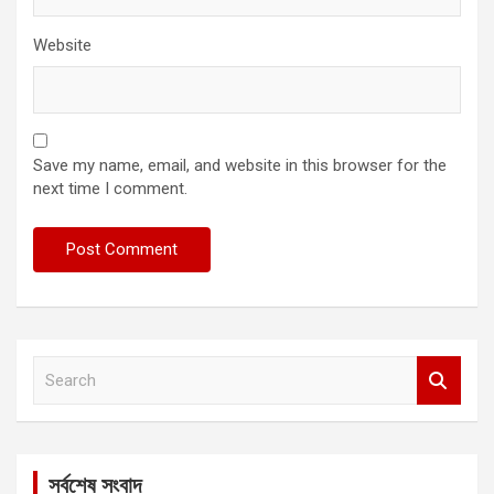
Website
Save my name, email, and website in this browser for the
next time I comment.
S
e
a
r
c
সর্বশেষ সংবাদ
h