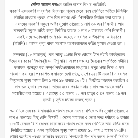
দৈনিক তালাশ.কমঃ
মো:জাহিদ হাসান বিশেষ প্রতিনিধি:
সরকারি-বেসরকারি মাধ্যমিক বিদ্যালয়ে প্রথম থেকে নবম শ্রেণিতে ভর্তিতে ডিজিটাল
লটারির মাধ্যমে প্রথম ধাপে তিন লাখের বেশি শিক্ষার্থীকে নির্বাচন করা হয়েছে।
এরমধ্যে সরকারি স্কুলে ভর্তির সুযোগ পেয়েছে ১ লাখ ৩৯ জন শিক্ষার্থী। আর
বেসরকারি স্কুলে ভর্তির জন্য নির্বাচিত হয়েছে ২ লাখ ৫ হাজারের বেশি শিক্ষার্থী।
একই সঙ্গে অপেক্ষমাণ তালিকাও করেছে মাধ্যমিক ও উচ্চশিক্ষা অধিদপ্তর
(মাউশি)। আসন শূন্য থাকা সাপেক্ষে অপেক্ষমাণদের ভর্তির সুযোগ দেওয়া হবে।
মঙ্গলবার (২৮ নভেম্বর) বেলা সাড়ে ১১টার দিকে বোতাম টিপে লটারি কার্যক্রমের
উদ্বোধন করেন শিক্ষামন্ত্রী ডা. দীপু মনি। এরপর শুরু হয় দৈবচয়ন পদ্ধতিতে লটারি।
ফলাফল প্রস্তুত করা সম্পূর্ণ সফটওয়্যারের মাধ্যমে। দুপুর ২টার দিকে এ ফল
প্রকাশ করা হয়।প্রকাশিত ফলাফলে দেখা গেছে, দেশের ৬৫৮টি সরকারি মাধ্যমিক
বিদ্যালয়ে শূন্য আসন ছিল ১ লাখ ১৮ হাজার ১০১টি। বিপরীতে আবেদন করেছিল ৫
লাখ ৬৩ হাজার ১৩ জন। তাদের মধ্যে প্রথম দফায় ১ লাখ ৩৯ জনকে ভর্তির
মনোনীত করা হয়েছে। এরমধ্যে ৫৩ হাজার ১১ জন ছাত্র ও ৪৭ হাজার ২৬ জন
ছাত্রী। তৃতীয় লিঙ্গের রয়েছে দুজন।
অন্যদিকে বেসরকারি মাধ্যমিকে প্রথম থেকে নবম শ্রেণিতে ভর্তির সুযোগ পেয়েছে ২
লাখ ৫ হাজারের কিছু বেশি শিক্ষার্থী। দেশের মহানগর ও জেলা সদর পর্যায়ের ৩ হাজার
১৮৮টি বেসরকারি মাধ্যমিক বিদ্যালয়ের প্রথম থেকে নবম শ্রেণিতে তারা ভর্তির জন্য
নির্বাচিত হয়েছে। এসব প্রতিষ্ঠানে শূন্য আসন রয়েছে ১০ লাখ ৩ হাজার ৯৯৩টি।
লটারি অনুষ্ঠানে প্রধান অতিথির বক্তব্যে শিক্ষামন্ত্রী দীপু মনি বলেন, শিক্ষার্থী নির্বাচন