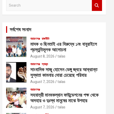
S
e
a
r
c
সর্বশেষ সংবাদ
h
নারায়ণগঞ্জ
রাজনীতি
মাদক ও ছিনতাই এর বিরুদ্ধে ১নং বাবুরাইলে
প্রস্তুতিমূলক আলোচনা
August 8, 2026
talas
নারায়ণগঞ্জ
স্বাস্থ্য
সাংবাদিক সাজু হোসেন ডেঙ্গু জ্বরে আক্রান্ত
সুস্থতা কামনায় দোয়া চেয়েছে পরিবার
August 7, 2026
talas
নারায়ণগঞ্জ
সহযাত্রী মানবকল্যান ফাউন্ডেশনের পক্ষ থেকে
অসহায় ও দুঃস্থ মানুষের মাঝে উপহার
August 7, 2026
talas