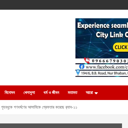
বিনোদন
খেলাধুলা
ধর্ম ও জীবন
মতামত
আরো
 গৃহবধূকে গণধর্ষণের আসামিকে গ্রেফতার করেছে র‌্যাব-১১