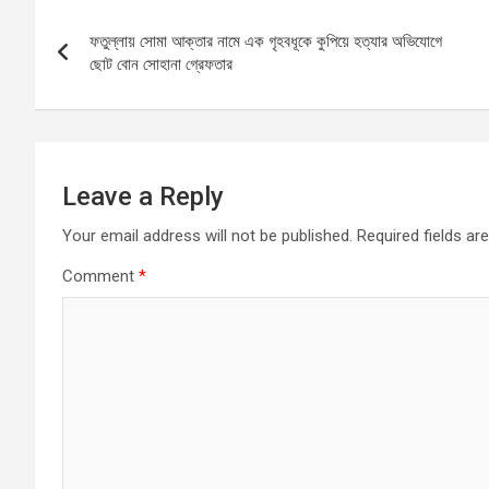
b
s
n
e
Post
o
A
g
ফতুল্লায় সোমা আক্তার নামে এক গৃহবধূকে কুপিয়ে হত্যার অভিযোগে
navigation
o
p
er
ছোট বোন সোহানা গ্রেফতার
k
p
Leave a Reply
Your email address will not be published.
Required fields a
Comment
*