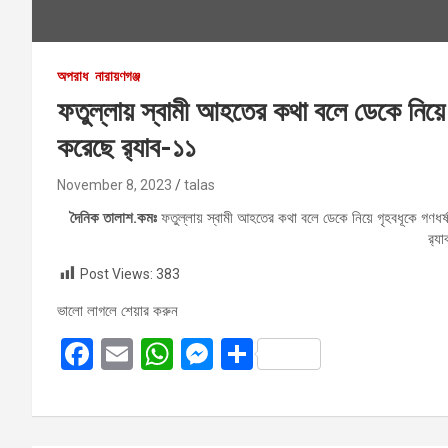
অপরাধ
নারায়ণগঞ্জ
ফতুল্লায় স্বামী আহতের কথা বলে ডেকে নিয়ে
করেছে র‌্যাব-১১
November 8, 2023
talas
দৈনিক তালাশ.কমঃ
ফতুল্লায় স্বামী আহতের কথা বলে ডেকে নিয়ে গৃহবধূকে গণ
র‌্
Post Views:
383
ভালো লাগলে শেয়ার করুন
F
E
W
M
S
a
m
h
es
h
ce
ail
at
se
ar