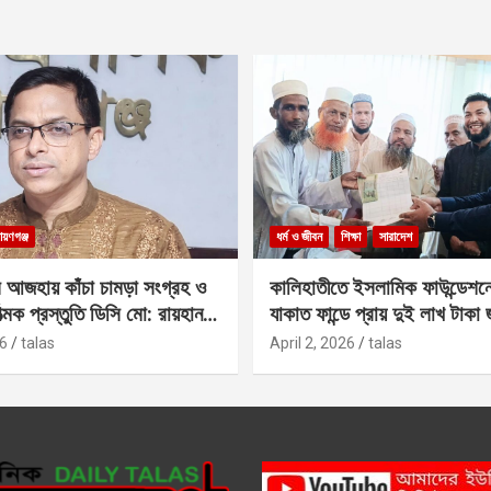
ায়ণগঞ্জ
ধর্ম ও জীবন
শিক্ষা
সারাদেশ
 আজহায় কাঁচা চামড়া সংগ্রহ ও
কালিহাতীতে ইসলামিক ফাউন্ডেশন
াত্মক প্রস্তুতি ডিসি মো: রায়হান
যাকাত ফান্ডে প্রায় দুই লাখ টাকা
6
talas
April 2, 2026
talas