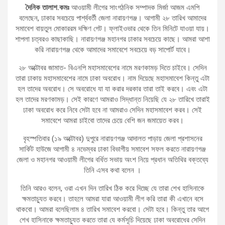
দৈনিক তালাশ.কমঃ
আওয়ামী লীগের সাংগঠনিক সম্পাদক মির্জা আজম এমপি
বলেছেন, ঢাকার সবচেয়ে পার্শ্ববর্তী জেলা নারায়ণগঞ্জ। আগামী ২৮ তারিখ আমাদের
সমাবেশ বায়তুল মোকাররম দক্ষিণ গেট। ফ্লাইওভার থেকে তিন মিনিটে যাওয়া যায়।
শাপলা চত্বরও কাছাকাছি। নারায়ণগঞ্জ মহানগর ঢাকার সবচেয়ে কাছে। আমরা আশা
করি নারায়ণগঞ্জ থেকে আমাদের সমাবেশে সবচেয়ে বড় সাপোর্ট যাবে।
২৮ অক্টোবর জামাত- বিএনপি মহাসমাবেশের নামে মরণকামড় দিতে চাইবে। সেদিন
তারা ঢাকায় মহাসমাবেশের নামে ঢাকা অবরোধ। নাম দিয়েছে মহাসমাবেশ কিন্তু এটা
হল তাদের অবরোধ। সে অবরোধে যা যা করার দরকার তারা তাই করবে। এবং এটা
হল তাদের মরণকামড়। সেই কারণে আমরাও সিদ্ধান্ত নিয়েছি যে ২৮ তারিখে তারাই
ঢাকা অবরোধ করে নিবে সেটা হবে না আমরাও সেদিন মহাসমাবেশ করব। সেই
সমাবেশে আমরা চাইবো তাদের চেয়ে বেশি জন জমায়েত করব।
বৃহস্পতিবার (১৯ অক্টোবর) দুপুরে নারায়ণগঞ্জ আদালত পাড়ায় জেলা প্রশাসনের
সার্কিট হাউজে আগামী ৪ নভেম্বর ঢাকা বিভাগীয় সমাবেশ সফল করতে নারায়ণগঞ্জ
জেলা ও মহানগর আওয়ামী লীগের বর্ধিত সভায় অংশ নিয়ে প্রধান অতিথির বক্তব্যে
তিনি এসব কথা বলেন ।
তিনি আরও বলেন, ওরা এখন দিন তারিখ ঠিক করে দিচ্ছে যে তারা শেখ হাসিনাকে
ক্ষমতাচ্যুত করবে। তাহলে আমরা যারা আওয়ামী লীগ করি তারা কী এখানে বসে
থাকবো। আমরা বলেছিলাম ৪ তারিখ সমাবেশ করবো। সেটা হবে। কিন্তু তার আগে
শেখ হাসিনাকে ক্ষমতাচ্যুত করতে তারা যে কর্মসূচি দিয়েছে ঢাকা অবরোধের সেদিন