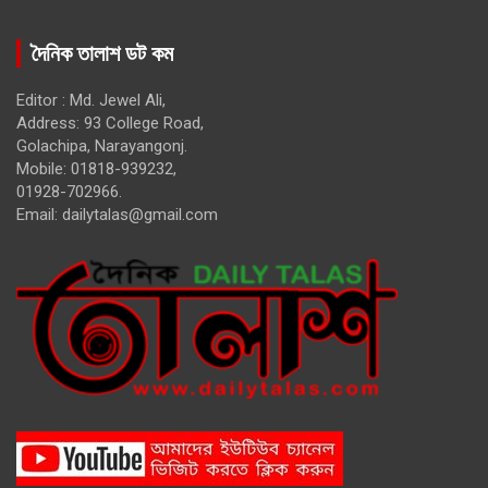
দৈনিক তালাশ ডট কম
Editor : Md. Jewel Ali,
Address: 93 College Road,
Golachipa, Narayangonj.
Mobile: 01818-939232,
01928-702966.
Email:
dailytalas@gmail.com