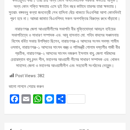
ক্ষমতাচ্যুত করা। তারা চায় অন্য কোন অসাংবিধানিক সরকার ক্ষমতায় আসুক।
অন্য কোন শক্তি ক্ষমতায় এসে দুই তিন বছর কাটাবে তারপর তারা ক্ষমতায়।
সুতরাং বঙ্গবন্ধু কন্যা জননেত্রী শেখ হাসিনা বেঁচে থাকতে বিএনপিরা আশা কোনদিনই
পূরণ হবে না। আমরা জামাত বিএনপিসহ সকল অপশক্তির বিরুদ্ধে রুখে দাঁড়াবো।
নারায়ণগঞ্জ জেলা আওয়ামীলীগের সভাপতি বীর মুক্তিযোদ্ধা আবদুল হাইয়ের
সভাপতিত্বে ও সাধারণ সম্পাদক এড. আবু হাসনাত মো. শহিদ বাদলের সঞ্চালনায়
বিশেষ বর্ধিত সভায় উপস্থিত ছিলেন, নারায়ণগঞ্জ-৪ আসনের সংসদ সদস্য শামীম
ওসমান, নারায়ণগঞ্জ-১ আসনের সাংসদ বস্ত্র ও পাটমন্ত্রী গোলাম দস্তগীর গাজী বীর
প্রতীক, নারায়ণগঞ্জ-২ আসনের সাংসদ নজরুল ইসলাম বাবু, জেলা পরিষদের
চেয়ারম্যান বাবু চন্দন শীল, মহানগর আওয়ামী লীগের সাধারণ সম্পাদক এড. খোকন
সাহাসহ জেলা ও মহানগর আওয়ামীলীগ এবং সহযোগী সংগঠনের নেতৃবৃন্দ।
Post Views:
382
ভালো লাগলে শেয়ার করুন
F
E
W
M
S
a
m
h
es
h
ce
ail
at
se
ar
b
s
n
e
Post