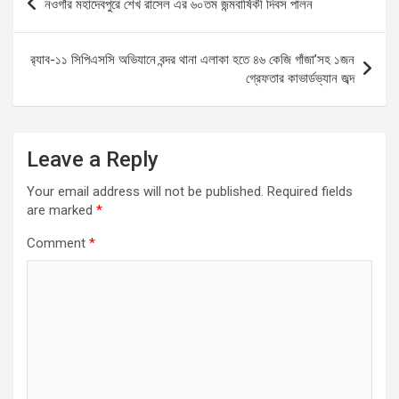
নওগাঁর মহাদেবপুরে শেখ রাসেল এর ৬০তম জন্মবার্ষিকী দিবস পালন
o
A
g
navigation
o
p
er
র‌্যাব-১১ সিপিএসসি অভিযানে বন্দর থানা এলাকা হতে ৪৬ কেজি গাঁজা’সহ ১জন
k
p
গ্রেফতার কাভার্ডভ্যান জব্দ
Leave a Reply
Your email address will not be published.
Required fields
are marked
*
Comment
*