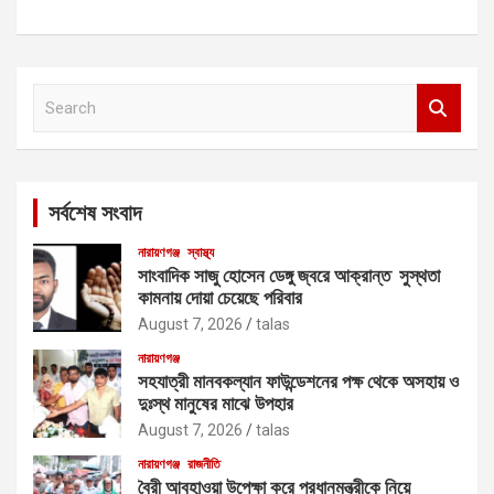
S
e
a
r
c
সর্বশেষ সংবাদ
h
নারায়ণগঞ্জ
স্বাস্থ্য
সাংবাদিক সাজু হোসেন ডেঙ্গু জ্বরে আক্রান্ত সুস্থতা
কামনায় দোয়া চেয়েছে পরিবার
August 7, 2026
talas
নারায়ণগঞ্জ
সহযাত্রী মানবকল্যান ফাউন্ডেশনের পক্ষ থেকে অসহায় ও
দুঃস্থ মানুষের মাঝে উপহার
August 7, 2026
talas
নারায়ণগঞ্জ
রাজনীতি
বৈরী আবহাওয়া উপেক্ষা করে প্রধানমন্ত্রীকে নিয়ে