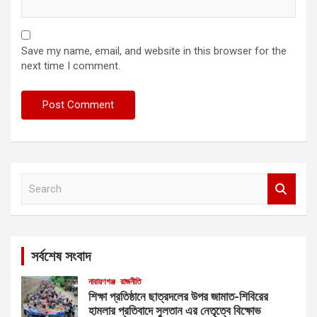
Save my name, email, and website in this browser for the
next time I comment.
S
e
a
r
c
সর্বশেষ সংবাদ
h
নারায়ণগঞ্জ
রাজনীতি
শিক্ষা প্রতিষ্ঠানে ছাত্রদলের উপর জামাত-শিবিরের
হামলার প্রতিবাদে সুলতান এর নেতৃত্বে বিক্ষোভ