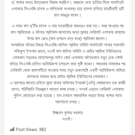
দু’ পক্ষের মধ্যে উত্তেজনা বিরাজ করছিল। আজকে বেলা দুইটার দিকে সাবাইহাট
এলাকায় সিএনজি চালক ও মালিকেরা সংঘবদ্ধ হয়ে হামলা চালিয়ে যাত্রীবাহী দুটি
বাস ভাঙচুর করেন।
এ সময় বাস দু’টির চালক ও তার সহকারীকে মারধরও করা হয়। খবর পাওয়ার পর
বাস শ্রমিকেরা এ ঘটনার প্রতিবাদ জানানোর জন্য মান্দার ফেরিঘাট এলাকায় রাস্তার
উপর বাস রেখে (বাস চলাচল বন্ধ করে) প্রতিবাদ জানান।
অপরদিকে ঘটনার বিষয়ে সিএনজি-মালিক শ্রমিক সমিতি সাবাইহাট শাখার সভাপতি
শফিকুল ইসলাম বলেন, নওগাঁ বাস মালিক সমিতি ও মোটর শ্রমিক ইউনিয়নের
লোকজন সড়কের মোহাম্মদপুর সাইন বোর্ড এলাকায় অবৈধভাবে নতুন চেক পোস্ট
বসিয়ে সিএনজি চালিত অটোরিকশা চলাচলে বাধা সৃষ্টি করেন। শুক্রবার নামাজের পর
ফেরিঘাট থেকে রাজশাহীতে যাওয়ার সময় নতুন চেকপোষ্টে একটি অটোরিকশা থামিয়ে
চালককে মারধর করে মোটর শ্রমিক ইউনিয়নের লোকজন।
এ ব্যাপারে জানতে চাইলে মান্দা থানার অফিসার ইনচার্জ (ওসি) মোজাম্মেল হক কাজী
বলেন, পরিস্থিতি নিয়ন্ত্রণে আনতে কাজ চলছে। সংঘর্ষ এড়াতে ফেরিঘাট এলাকায়
পুলিশ মোতায়েন করা হয়েছে। যান চলাচল স্বাভাবিক করতে উভয় পক্ষের সাথে
আলোচনা চলছে।
উজ্জ্বল কুমার সরকার
নওগাঁ।
Post Views:
382