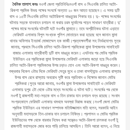
দৈনিক তালাশ.কমঃ
নওগাঁ জেলা প্রতিনিধিঃনওগাঁ বাস ও সিএনজি চালিত অটো-
রিকশা শ্রমিক উভয় পক্ষের সংঘর্ষে অন্তত ২০ জন আহত হয়েছেন। এ সময় দুটি
বাস ও ১৫টি সিএনজি চালিত অটোরিকশা ভাঙচুরের শিকার হয়। দু- পক্ষের সংঘর্ষের
ঘটনায় সড়কে যানবাহন চলাচল না করায় চরম দূর্ভোগের পড়েন সাধারণ যাত্রীরা। দু’
পক্ষের মাঝে সংঘর্ষের ঘটনাটি ঘটে নওগাঁর মান্দাতে। তবে অপ্রীতিকর ঘটনা এড়াতে
ফেরিঘাট এলাকায় বিপুল সংখ্যক পুলিশ মোতায়েন করা হয়েছে বলে জানান মান্দা
থানার অফিসার ইনচার্জ মোজাম্মেল হক কাজী।প্রত্যক্ষদর্শীরা সহ নির্ভরযোগ্য সুত্র
জানায়, প্রথমে সিএনজি চালিত অটো-রিকশা শ্রমিকেরা মান্দা উপজেলার সাবাইহাট
বাজার এলাকায় যাত্রীবাহী দুটি বাস ভাঙচুর করেন। এঘটনার পর মোটর শ্রমিক
ইউনিয়ন এর শ্রমিকেরা মান্দা উপজেলার ফেরিঘাট এলাকায় জড়ো হয়ে সিএনজি
চালিত অটো-রিকশা শ্রমিকদের উপর চড়াও হোন এবং অটো-রিকশা ভাঙচুর করেন।
শুক্রবার বিকেল ৩টার দিকে ফেরিঘাট সেতুর মুখে ও ঢাকা বাসস্ট্যান্ড এলাকায় রাস্তার
উপর বাস রেখে রাস্তায় অবরোধ সৃষ্টি করে প্রতিবাদ ও বিক্ষোভ জানান মোটর
শ্রমিকরা।সুত্র আরো জানায়, নওগাঁর মান্দা উপজেলার সাবাইহাট ও ফেরিঘাট
এলাকায় দুপুর ২টা থেকে ৩টার মধ্যে সংঘর্ষের এ ঘটনা ঘটে। সংঘর্ষের পর থেকে
নওগাঁ টু রাজশাহী মহা-সড়কে বাস ও তিন চাকার যান চলাচল বন্ধ রয়েছে। সংবাদ
সংগ্রহকালে ফেরিঘাট এলাকায় থমথমে অবস্থা বিরাজ করছে।নওগাঁ জেলা মোটর
শ্রমিক ইউনিয়ন এর সাধারণ সম্পাদক মতিউজ্জামান মতি বলেন, সরকারি আইন
অনুযায়ী মহাসড়কে তিন-চাকার যান চলাচল নিষিদ্ধ। প্রশাসন ও মোটর শ্রমিক
ইউনিয়নের পক্ষ থেকে বারবার নিষেধ করা সত্ত্বেও অটো-রিকশা চালকরা নওগাঁ টু
রাজশাহী মহাসড়কে জোর করে গাড়ি চালিয়ে আসছিল। তিনি আরো বলেন, এ নিয়ে