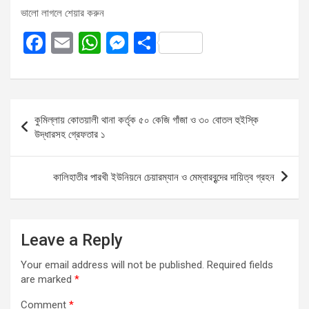
ভালো লাগলে শেয়ার করুন
F
E
W
M
S
a
m
h
es
h
ce
ail
at
se
ar
b
s
n
e
Post
কুমিল্লায় কোতয়ালী থানা কর্তৃক ৫০ কেজি গাঁজা ও ৩০ বোতল হুইস্কি
o
A
g
navigation
উদ্ধারসহ গ্রেফতার ১
o
p
er
k
p
কালিহাতীর পারখী ইউনিয়নে চেয়ারম্যান ও মেম্বারবৃন্দের দায়িত্ব গ্রহন
Leave a Reply
Your email address will not be published.
Required fields
are marked
*
Comment
*