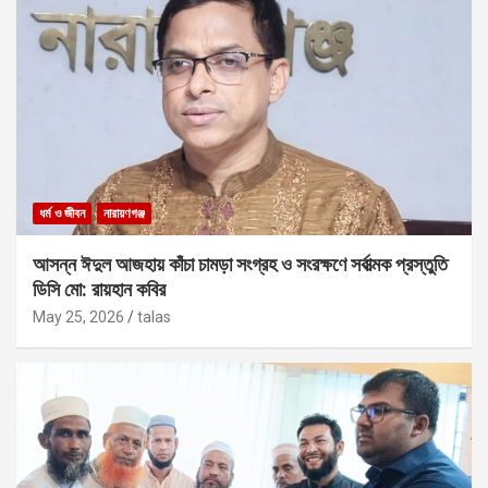
ধর্ম ও জীবন
নারায়ণগঞ্জ
আসন্ন ঈদুল আজহায় কাঁচা চামড়া সংগ্রহ ও সংরক্ষণে সর্বাত্মক প্রস্তুতি
ডিসি মো: রায়হান কবির
May 25, 2026
talas