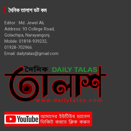
দৈনিক তালাশ ডট কম
Editor : Md. Jewel Ali,
Address: 93 College Road,
Golachipa, Narayangonj.
Mobile: 01818-939232,
01928-702966.
Email:
dailytalas@gmail.com