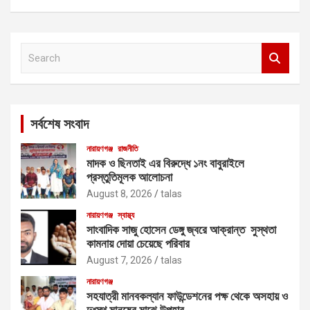
S
e
a
r
c
সর্বশেষ সংবাদ
h
নারায়ণগঞ্জ
রাজনীতি
মাদক ও ছিনতাই এর বিরুদ্ধে ১নং বাবুরাইলে
প্রস্তুতিমূলক আলোচনা
August 8, 2026
talas
নারায়ণগঞ্জ
স্বাস্থ্য
সাংবাদিক সাজু হোসেন ডেঙ্গু জ্বরে আক্রান্ত সুস্থতা
কামনায় দোয়া চেয়েছে পরিবার
August 7, 2026
talas
নারায়ণগঞ্জ
সহযাত্রী মানবকল্যান ফাউন্ডেশনের পক্ষ থেকে অসহায় ও
দুঃস্থ মানুষের মাঝে উপহার