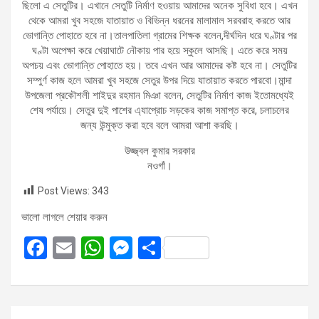
ছিলো এ সেতুটির। এখানে সেতুটি নির্মাণ হওয়ায় আমাদের অনেক সুবিধা হবে। এখন
থেকে আমরা খুব সহজে যাতায়াত ও বিভিন্ন ধরনের মালামাল সরবরাহ করতে আর
ভোগান্তি পোহাতে হবে না।তালপাতিলা গ্রামের শিক্ষক বলেন,দীর্ঘদিন ধরে ঘণ্টার পর
ঘণ্টা অপেক্ষা করে খেয়াঘাটে নৌকায় পার হয়ে স্কুলে আসছি। এতে করে সময়
অপচয় এবং ভোগান্তি পোহাতে হয়। তবে এখন আর আমাদের কষ্ট হবে না। সেতুটির
সম্পুর্ণ কাজ হলে আমরা খুব সহজে সেতুর উপর দিয়ে যাতায়াত করতে পারবো।মান্দা
উপজেলা প্রকৌশলী শাইদুর রহমান মিঞা বলেন, সেতুটির নির্মাণ কাজ ইতোমধ্যেই
শেষ পর্যায়ে। সেতুর দুই পাশের এ্যাপ্রোচ সড়কের কাজ সমাপ্ত করে, চলাচলের
জন্য উন্মুক্ত করা হবে বলে আমরা আশা করছি।
উজ্জ্বল কুমার সরকার
নওগাঁ।
Post Views:
343
ভালো লাগলে শেয়ার করুন
F
E
W
M
S
a
m
h
es
h
ce
ail
at
se
ar
b
s
n
e
Post