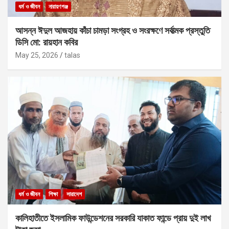
ধর্ম ও জীবন
নারায়ণগঞ্জ
আসন্ন ঈদুল আজহায় কাঁচা চামড়া সংগ্রহ ও সংরক্ষণে সর্বাত্মক প্রস্তুতি
ডিসি মো: রায়হান কবির
May 25, 2026
talas
ধর্ম ও জীবন
শিক্ষা
সারাদেশ
কালিহাতীতে ইসলামিক ফাউন্ডেশনের সরকারি যাকাত ফান্ডে প্রায় দুই লাখ