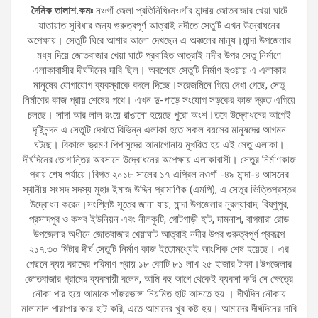
দৈনিক তালাশ.কমঃ
নওগাঁ জেলা প্রতিনিধিঃনওগাঁর মান্দায় জোতবাজার খেয়া ঘাটে
যাতায়াত সুবিধার জন্য গুরুত্বপূর্ণ আত্রাই নদীতে সেতুটি এখন উদ্বোধনের
অপেক্ষায়। সেতুটি ঘিরে আশার আলো দেখছেন এ অঞ্চলের মানুষ।মান্দা উপজেলার
মধ্য দিয়ে জোতবাজার খেয়া ঘাটে প্রবাহিত আত্রাই নদীর উপর সেতু নির্মাণে
এলাকাবাসীর দীর্ঘদিনের দাবি ছিল। অবশেষে সেতুটি নির্মাণ হওয়ায় এ এলাকার
মানুষের যোগাযোগ ব্যবস্থাকে বদলে দিচ্ছে।সরেজমিনে গিয়ে দেখা গেছে, সেতু
নির্মাণের কাজ প্রায় শেষের পথে। এখন দু-পাড়ে সংযোগ সড়কের কাজ দ্রুত এগিয়ে
চলছে। সাদা আর লাল রংয়ে রাঙানো হয়েছে পুরো অংশ।তবে উদ্বোধনের আগেই
দৃষ্টিনন্দন এ সেতুটি দেখতে বিভিন্ন এলাকা হতে সকল বয়সের মানুষদের আগমন
ঘটছে। বিকালে ভ্রমণ পিপাসুদের আনাগোনায় মুখরিত হয় এই সেতু এলাকা।
দীর্ঘদিনের ভোগান্তির অবসানে উদ্বোধনের অপেক্ষায় এলাকাবাসী। সেতুর নির্মাণকাজ
প্রায় শেষ পর্যায়ে।বিগত ২০১৮ সালের ১৭ এপ্রিল নওগাঁ -৪৯ মান্দা-৪ আসনের
স্থানীয় সংসদ সদস্য মুহাঃ ইমাজ উদ্দিন প্রামাণিক (এমপি), এ সেতুর ভিত্তিপ্রস্তর
উদ্বোধন করেন।সংশ্লিষ্ট সূত্রে জানা যায়, মান্দা উপজেলার নূরল্যাবাদ, বিষ্ণুপুর,
প্রসাদপুর ও কশব ইউনিয়ন এবং নীলকুটি, গোটগাড়ী হাট, দামনাশ, বাগমারা রোড
উপজেলার অধীনে জোতবাজার খেয়াঘাট আত্রাই নদীর উপর গুরুত্বপূর্ণ প্রকল্পে
২১৭.৩০ মিটার দীর্ঘ সেতুটি নির্মাণ কাজ ইতোমধ্যেই আংশিক শেষ হয়েছে। এর
পেছনে ব্যয় বরাদ্দের পরিমাণ প্রায় ১৮ কোটি ৮১ লাখ ২৫ হাজার টাকা।উপজেলার
জোতবাজার গ্রামের ব্যবসায়ী বলেন, আমি বহু আগে থেকেই ব্যবসা করি সে ক্ষেত্রে
নৌকা পার হয়ে আমাকে পাঁজরভাঙ্গা নিয়মিত হাট আসতে হয় । দীর্ঘদিন নৌকায়
মালামাল পারাপার করে হাট করি, এতে আমাদের খুব কষ্ট হয়। আমাদের দীর্ঘদিনের দাবি