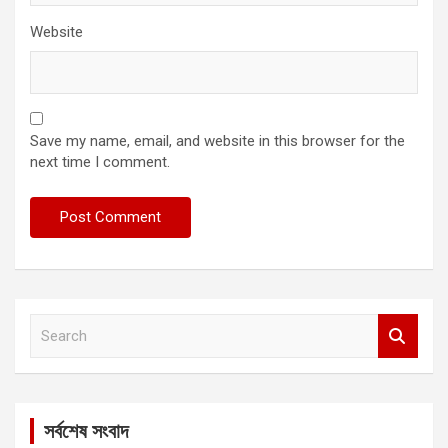
Website
Save my name, email, and website in this browser for the
next time I comment.
S
e
a
r
c
সর্বশেষ সংবাদ
h