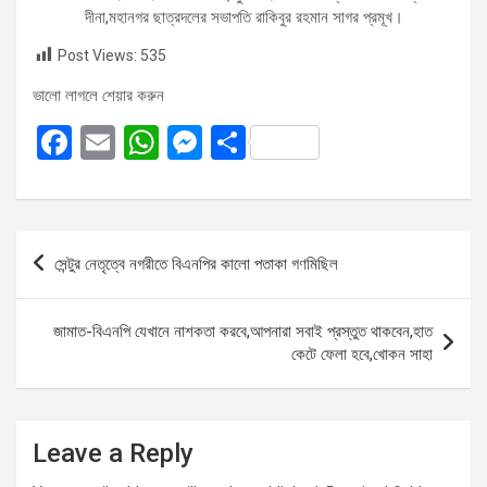
দীনা,মহানগর ছাত্রদলের সভাপতি রাকিবুর রহমান সাগর প্রমূখ।
Post Views:
535
ভালো লাগলে শেয়ার করুন
F
E
W
M
S
a
m
h
es
h
ce
ail
at
se
ar
b
s
n
e
Post
সেন্টুর নেতৃত্বে নগরীতে বিএনপির কালো পতাকা গণমিছিল
o
A
g
navigation
o
p
er
জামাত-বিএনপি যেখানে নাশকতা করবে,আপনারা সবাই প্রস্তুত থাকবেন,হাত
k
p
কেটে ফেলা হবে,খোকন সাহা
Leave a Reply