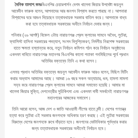
দৈনিক তালাশ.কমঃ
বিএনপির চেয়ারপার্সন বেগম খালেদা জিয়ার উপদেষ্টা জয়নুল
আবেদীন ফারুক বলেন, আপনাদের আর জনগন বিশ্বাস করতে পারছে না। আপনারা
বিশ্বাসের ঘরে আগুন দিয়েছেন তত্বাবধায়ক সরকার বাতিল করে। আপনাকে বাধ্য
করা হবে তত্বাবধায়ক সরকারের অধীনে নির্বাচন দেবার জন্য।
শনিবার (২৬ আগষ্ট) বিকেল ৩টায় নারায়ণগঞ্জ প্রেস ক্লাবের সামনে অবৈধ, লুটেরা,
ফ্যাসিস্ট হাসিনা সরকারের পদত্যাগ, সংসদ বিলুপ্তিকরণ, নির্দলীয় নিরপেক্ষ সরকারের
হাতে ক্ষমতা হস্তান্তর করে, নতুন নির্বাচন কমিশন গঠন করে নির্বাচন অনুষ্ঠানের
একদফা দাবিতে নারায়ণগঞ্জ মহানগর বিএনপির কালো পতাকা গনমিছিলের পূর্বে প্রধান
অতিথির বক্তব্যে তিনি এ কথা বলেন।
এসময় প্রধান অতিথির বক্তব্যে জয়নুল আবেদীন ফারুক আরও বলেন, মিছিল মিটিং
করার অভ্যাস আমাদের আছে। আমরা ১৬ বছর সকল অত্যাচার, গুম, হামলা মামলা
সহ্য করে নারায়ণগঞ্জ প্রেস ক্লাবের সামনে আমরা সমাবেত হয়েছি। আমার মা
খালেদা জিয়ার মুক্তি, দেশনেত্রীর সুচিকিৎসা এবং একদফা দাবী সমর্থনেই নারায়ণগঞ্জ
মহানগরের আজকের সমাবেশ।
তিনি আরো বলেন, আজ দেশ ও জাতি আওয়ামী লীগের হাতে বন্দী। দেশের গণতন্ত্র
হত্যা করে লুটেরা এই সরকার জনগনকে অধিকার হরণ করছে। এই লুটেরা সরকারের
বিরুদ্ধে দেশের জনগনকে রুখে দাঁড়াতে হবে। জনগনের ভোটাধিকার পূর্নদ্ধার করার
জন্য তত্তাবধায়ক সরকারের অধীনেই নির্বাচন হবে।