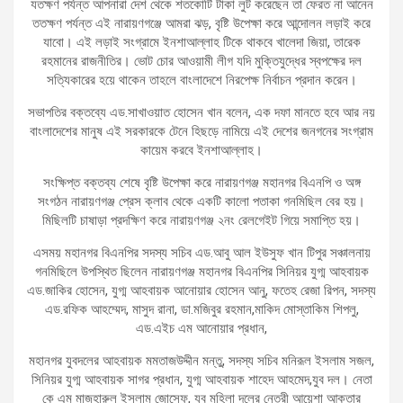
যতক্ষণ পর্যন্ত আপনারা দেশ থেকে শতকোটি টাকা লুট করেছেন তা ফেরত না আনেন
ততক্ষণ পর্যন্ত এই নারায়ণগঞ্জে আমরা ঝড়, বৃষ্টি উপেক্ষা করে আন্দোলন লড়াই করে
যাবো। এই লড়াই সংগ্রামে ইনশাআল্লাহ টিকে থাকবে খালেদা জিয়া, তারেক
রহমানের রাজনীতির। ভোট চোর আওয়ামী লীগ যদি মুক্তিযুদ্ধের স্বপক্ষের দল
সত্যিকারের হয়ে থাকেন তাহলে বাংলাদেশে নিরপেক্ষ নির্বাচন প্রদান করেন।
সভাপতির বক্তব্যে এড.সাখাওয়াত হোসেন খান বলেন, এক দফা মানতে হবে আর নয়
বাংলাদেশের মানুষ এই সরকারকে টেনে হিছড়ে নামিয়ে এই দেশের জনগনের সংগ্রাম
কায়েম করবে ইনশাআল্লাহ।
সংক্ষিপ্ত বক্তব্য শেষে বৃষ্টি উপেক্ষা করে নারায়ণগঞ্জ মহানগর বিএনপি ও অঙ্গ
সংগঠন নারায়ণগঞ্জ প্রেস ক্লাব থেকে একটি কালো পতাকা গনমিছিল বের হয়।
মিছিলটি চাষাড়া প্রদক্ষিণ করে নারায়ণগঞ্জ ২নং রেলগেইট গিয়ে সমাপ্তি হয়।
এসময় মহানগর বিএনপির সদস্য সচিব এড.আবু আল ইউসুফ খান টিপুর সঞ্চালনায়
গনমিছিলে উপস্থিত ছিলেন নারায়ণগঞ্জ মহানগর বিএনপির সিনিয়র যুগ্ম আহবায়ক
এড.জাকির হোসেন, যুগ্ম আহবায়ক আনোয়ার হোসেন আনু, ফতেহ রেজা রিপন, সদস্য
এড.রফিক আহম্মেদ, মাসুদ রানা, ডা.মজিবুর রহমান,মাকিদ মোস্তাকিম শিপলু,
এড.এইচ এম আনোয়ার প্রধান,
মহানগর যুবদলের আহবায়ক মমতাজউদ্দীন মন্তু, সদস্য সচিব মনিরূল ইসলাম সজল,
সিনিয়র যুগ্ম আহবায়ক সাগর প্রধান, যুগ্ম আহবায়ক শাহেদ আহমেদ,যুব দল। নেতা
কে এম মাজহারুল ইসলাম জোসেফ, যুব মহিলা দলের নেত্রী আয়েশা আক্তার