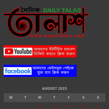
AUGUST 2023
M
T
W
T
F
S
S
1
2
3
4
5
6