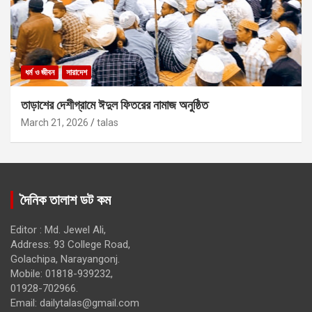
ধর্ম ও জীবন
সারাদেশ
তাড়াশের দেশীগ্রামে ঈদুল ফিতরের নামাজ অনুষ্ঠিত
March 21, 2026
talas
দৈনিক তালাশ ডট কম
Editor : Md. Jewel Ali,
Address: 93 College Road,
Golachipa, Narayangonj.
Mobile: 01818-939232,
01928-702966.
Email:
dailytalas@gmail.com