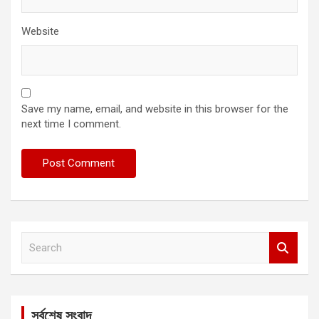
Website
Save my name, email, and website in this browser for the
next time I comment.
S
e
a
r
c
সর্বশেষ সংবাদ
h