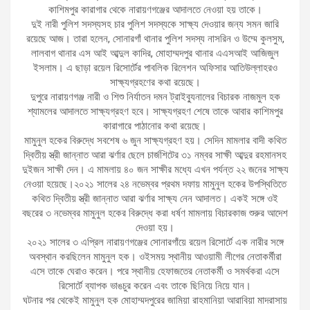
কাশিমপুর কারাগার থেকে নারায়ণগঞ্জের আদালতে নেওয়া হয় তাকে।
দুই নারী পুলিশ সদস্যসহ চার পুলিশ সদস্যকে সাক্ষ্য দেওয়ার জন্য সমন জারি
রয়েছে আজ। তারা হলেন, সোনারগাঁ থানার পুলিশ সদস্য নাসরিন ও উম্মে কুলসুম,
লালবাগ থানার এস আই আব্দুল কাদির, মোহাম্মদপুর থানার এএসআই আজিজুল
ইসলাম। এ ছাড়া রয়েল রিসোর্টের পাবলিক রিলেশন অফিসার আতিউল্লাহরও
সাক্ষ্যগ্রহণের কথা রয়েছে।
দুপুরে নারায়ণগঞ্জ নারী ও শিশু নির্যাতন দমন ট্রাইব্যুনালের বিচারক নাজমুল হক
শ্যামলের আদালতে সাক্ষ্যগ্রহণ হবে। সাক্ষ্যগ্রহণ শেষে তাকে আবার কাশিমপুর
কারাগারে পাঠানোর কথা রয়েছে।
মামুনুল হকের বিরুদ্ধে সবশেষ ৬ জুন সাক্ষ্যগ্রহণ হয়। সেদিন মামলার বাদী কথিত
দ্বিতীয় স্ত্রী জান্নাত আরা ঝর্ণার ছেলে চার্জশিটের ৩১ নম্বর সাক্ষী আব্দুর রহমানসহ
দুইজন সাক্ষী দেন। এ মামলায় ৪০ জন সাক্ষীর মধ্যে এখন পর্যন্ত ২২ জনের সাক্ষ্য
নেওয়া হয়েছে।২০২১ সালের ২৪ নভেম্বর প্রথম দফায় মামুনুল হকের উপস্থিতিতে
কথিত দ্বিতীয় স্ত্রী জান্নাত আরা ঝর্ণার সাক্ষ্য নেন আদালত। একই সঙ্গে ওই
বছরের ৩ নভেম্বর মামুনুল হকের বিরুদ্ধে করা ধর্ষণ মামলায় বিচারকাজ শুরুর আদেশ
দেওয়া হয়।
২০২১ সালের ৩ এপ্রিল নারায়ণগঞ্জের সোনারগাঁয়ে রয়েল রিসোর্টে এক নারীর সঙ্গে
অবস্থান করছিলেন মামুনুল হক। ওইসময় স্থানীয় আওয়ামী লীগের নেতাকর্মীরা
এসে তাকে ঘেরাও করেন। পরে স্থানীয় হেফাজতের নেতাকর্মী ও সমর্থকরা এসে
রিসোর্টে ব্যাপক ভাঙচুর করেন এবং তাকে ছিনিয়ে নিয়ে যান।
ঘটনার পর থেকেই মামুনুল হক মোহাম্মদপুরের জামিয়া রাহমানিয়া আরাবিয়া মাদরাসায়