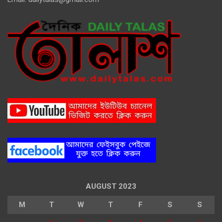
AUGUST 2023
M
T
W
T
F
S
S