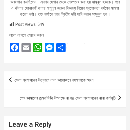
অবস্থান করছিলেন। এরপর সেখান থেকে গ্রেপ্তার করা হয় মামুনুল হককে। পরে
এ ঘটনায় সোনারগাঁ থানায় মামুনুল হকের বিরুদ্ধে বিয়ের প্রলোভনে ধর্ষণের মামলা
করেন ঝর্ণা। তবে ঝর্ণাকে তার দ্বিতীয় স্ত্রী দাবি করেন মামুনুল হক।
Post Views:
549
ভালো লাগলে শেয়ার করুন
F
E
W
M
S
a
m
h
es
h
ce
ail
at
se
ar
b
s
n
e
Post
জেলা প্রশাসনের উদ্যোগে নানা আয়োজনে বঙ্গমাতাকে স্মরণ
o
A
g
navigation
o
p
er
শেখ কামালের জন্মবার্ষিকী উপলক্ষে না:গঞ্জ জেলা প্রশাসনের নানা কর্মসূচি
k
p
Leave a Reply