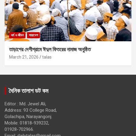
ধর্ম ও জীবন
সারাদেশ
তাড়াশের দেশীগ্রামে ঈদুল ফিতরের নামাজ অনুষ্ঠিত
March 21, 2026
talas
দৈনিক তালাশ ডট কম
Editor : Md. Jewel Ali,
Address: 93 College Road,
Golachipa, Narayangonj.
Mobile: 01818-939232,
01928-702966.
Email:
dailytalas@gmail.com