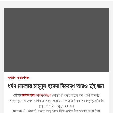
অপরাধ
নারায়ণগঞ্জ
ধর্ষণ মামলায় মামুনুল হকের বিরুদ্ধে আরও দুই জন
দৈনিক
তালাশ.কমঃ
নারায়ণগঞ্জের
সোনারগাঁ থানায় দায়ের করা ধর্ষণ মামলায়
সাক্ষ্যগ্রহণের জন্য আদালতে নেওয়া হয়েছে হেফাজতে ইসলামের বিলুপ্ত কমিটির
যুগ্ম-মহাসচিব মামুনুল হককে।
মঙ্গলবার (৮ আগস্ট) সকাল সাড়ে ৯টার দিকে কঠোর নিরাপত্তার মধ্যে দিয়ে