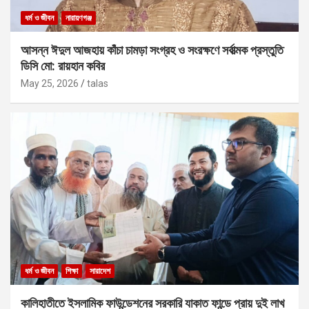
ধর্ম ও জীবন
নারায়ণগঞ্জ
আসন্ন ঈদুল আজহায় কাঁচা চামড়া সংগ্রহ ও সংরক্ষণে সর্বাত্মক প্রস্তুতি
ডিসি মো: রায়হান কবির
May 25, 2026
talas
ধর্ম ও জীবন
শিক্ষা
সারাদেশ
কালিহাতীতে ইসলামিক ফাউন্ডেশনের সরকারি যাকাত ফান্ডে প্রায় দুই লাখ