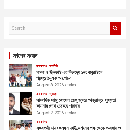
S
e
a
r
c
সর্বশেষ সংবাদ
h
নারায়ণগঞ্জ
রাজনীতি
মাদক ও ছিনতাই এর বিরুদ্ধে ১নং বাবুরাইলে
প্রস্তুতিমূলক আলোচনা
August 8, 2026
talas
নারায়ণগঞ্জ
স্বাস্থ্য
সাংবাদিক সাজু হোসেন ডেঙ্গু জ্বরে আক্রান্ত সুস্থতা
কামনায় দোয়া চেয়েছে পরিবার
August 7, 2026
talas
নারায়ণগঞ্জ
সহযাত্রী মানবকল্যান ফাউন্ডেশনের পক্ষ থেকে অসহায় ও