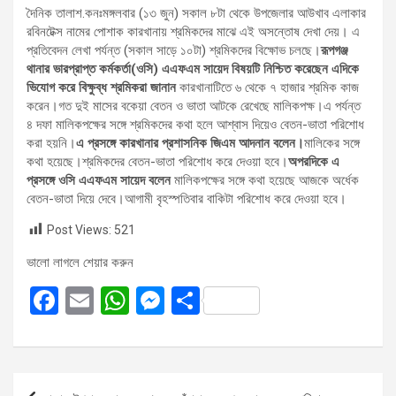
দৈনিক তালাশ.কনঃমঙ্গলবার (১৩ জুন) সকাল ৮টা থেকে উপজেলার আউখাব এলাকার
রবিনটেক্স নামের পোশাক কারখানায় শ্রমিকদের মাঝে এই অসন্তোষ দেখা দেয়। এ
প্রতিবেদন লেখা পর্যন্ত (সকাল সাড়ে ১০টা) শ্রমিকদের বিক্ষোভ চলছে।
রূপগঞ্জ
থানার ভারপ্রাপ্ত কর্মকর্তা(ওসি) এএফএম সায়েদ বিষয়টি নিশ্চিত করেছেন এদিকে
ভিযোগ করে বিক্ষুব্ধ শ্রমিকরা জানান
কারখানাটিতে ৬ থেকে ৭ হাজার শ্রমিক কাজ
করেন।গত দুই মাসের বকেয়া বেতন ও ভাতা আটকে রেখেছে মালিকপক্ষ।এ পর্যন্ত
৪ দফা মালিকপক্ষের সঙ্গে শ্রমিকদের কথা হলে আশ্বাস দিয়েও বেতন-ভাতা পরিশোধ
করা হয়নি।
এ প্রসঙ্গে কারখানার প্রশাসনিক জিএম আদনান বলেন।
মালিকের সঙ্গে
কথা হয়েছে।শ্রমিকদের বেতন-ভাতা পরিশোধ করে দেওয়া হবে।
অপরদিকে এ
প্রসঙ্গে ওসি এএফএম সায়েদ বলেন
মালিকপক্ষের সঙ্গে কথা হয়েছে আজকে অর্ধেক
বেতন-ভাতা দিয়ে দেবে।আগামী বৃহস্পতিবার বাকিটা পরিশোধ করে দেওয়া হবে।
Post Views:
521
ভালো লাগলে শেয়ার করুন
F
E
W
M
S
a
m
h
es
h
ce
ail
at
se
ar
b
s
n
e
Post