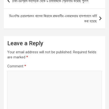
ঢাকা-চট্টগ্রাম মহাসড়ক থেকে ৯ চাঁদাবাজকে গ্রেফতার করেছে পুলিশ
o
A
g
navigation
o
p
er
বিএনপির চেয়ারপারসন খালেদা জিয়াকে.রাজধানীর এভারকেয়ার হাসপাতালে ভর্তি
k
p
করা হয়েছে
Leave a Reply
Your email address will not be published.
Required fields
are marked
*
Comment
*