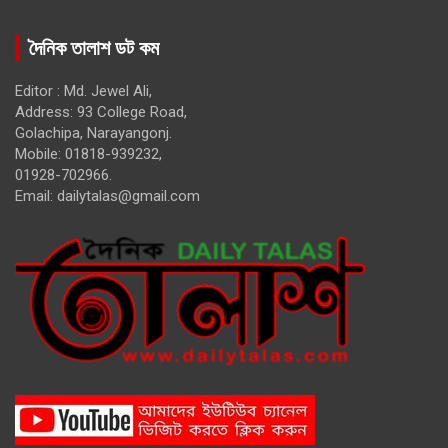
দৈনিক তালাশ ডট কম
Editor : Md. Jewel Ali,
Address: 93 College Road,
Golachipa, Narayangonj.
Mobile: 01818-939232,
01928-702966.
Email:
dailytalas@gmail.com