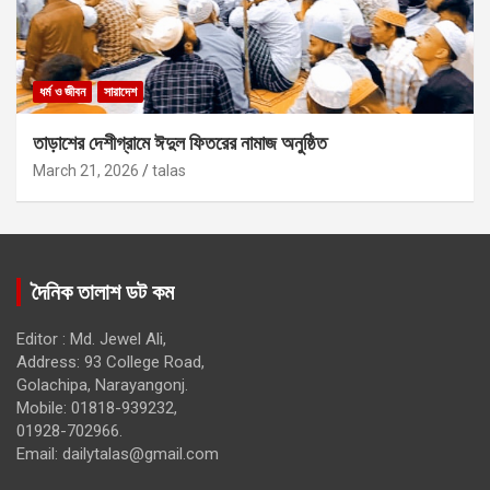
ধর্ম ও জীবন
সারাদেশ
তাড়াশের দেশীগ্রামে ঈদুল ফিতরের নামাজ অনুষ্ঠিত
March 21, 2026
talas
দৈনিক তালাশ ডট কম
Editor : Md. Jewel Ali,
Address: 93 College Road,
Golachipa, Narayangonj.
Mobile: 01818-939232,
01928-702966.
Email:
dailytalas@gmail.com