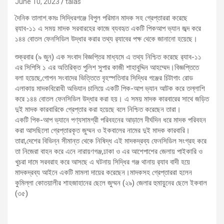
June 10, 2023
talas
দৈনিক তালাশ.কমঃ সিদ্ধিরগঞ্জে বিপুল পরিমান মাদক সহ গ্রেপ্তাররা করেছে
র‌্যাব-১১ এ সময় মাদক সরবারহের কাজে ব্যবহৃত একটি পিকআপ ভ্যান জব্দ করে
১৪৪ বোতল ফেনসিডিল উদ্ধার করার তথ্য র‌্যাবের পক্ষ থেকে জানানো হয়েছে।
শুক্রবার (৯ জুন) এক সংবাদ বিজ্ঞপ্তির মাধ্যমে এ তথ্য নিশ্চিত করেছে র‌্যাব-১১
এর সিপিসি ১ এর অতিরিক্ত পুলিশ সুপার কাজী শাহাবুদ্দিন আহম্মেদ।বিজ্ঞপ্তিতে
বলা হয়েছে,গোপন সংবাদের ভিত্তিতে বৃহস্পতিবার সিদ্ধির গঞ্জের চিটাগাং রোড
এলাকায় মাদকবিরোধী অভিযান চালিয়ে একটি পিক-আপ ভ্যান আটক করে তল্লাশি
করে ১৪৪ বোতল ফেনসিডিল উদ্ধার করা হয়। এ সময় মাদক কারবারের সাথে জড়িত
দুই মাদক কারবারিকে গ্রেপ্তার করা হয়েছে বলে নিশ্চিত করেছেন তারা।
একটি পিক-আপ ভ্যানে পণ্যসামগ্রী পরিবহনের আড়ালে দীর্ঘদিন ধরে মাদক পরিবহন
করা আসছিলো গ্রেপ্তারকৃত জুম্মন ও ইকবালের নামের দুই মাদক কারবারি।
তারা,দেশের বিভিন্ন সীমান্ত থেকে নিষিদ্ধ এই মাদকদ্রব্য ফেনসিডিল সংগ্রহ করে
তা নিজেরা বাহন করে এনে নারায়ণগঞ্জ,ঢাকা ও এর আশেপাশের জেলায় পাইকারি ও
খুচরা দামে সরবরাহ করে আসছে এ ঘটনায় সিদ্ধির গঞ্জ থানায় র‌্যাব বাদী হয়ে
মাদকদ্রব্য আইনে একটি মামলা দায়ের করেছেন।মাদকসহ গ্রেপ্তাররা হলেন
কুমিল্লা কোতয়ালীর শাহজাহানের ছেলে জুম্মন (২৯) জেলার হুমায়ুনের ছেলে ইকবাল
(৩৫)