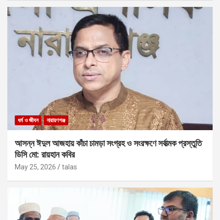
ধর্ম ও জীবন
নারায়ণগঞ্জ
আসন্ন ঈদুল আজহায় কাঁচা চামড়া সংগ্রহ ও সংরক্ষণে সর্বাত্মক প্রস্তুতি
ডিসি মো: রায়হান কবির
May 25, 2026
talas