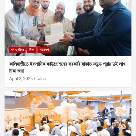
ধর্ম ও জীবন
শিক্ষা
সারাদেশ
কালিহাতীতে ইসলামিক ফাউন্ডেশনের সরকারি যাকাত ফান্ডে প্রায় দুই লাখ
টাকা জমা
April 2, 2026
talas