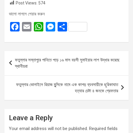
Post Views:
574
ভালো লাগলে শেয়ার করুন
F
E
W
M
S
a
m
h
es
h
ce
ail
at
se
ar
b
s
n
e
Post
ফতুল্লার সস্তাপুরে পানিতে পড়ে ১৬ মাস বয়সী সুমাইয়ার লাশ উদ্ধার করেছে
o
A
g
navigation
স্থানীয়রা
o
p
er
k
p
ফতুল্লার ভোলাইলে রিয়াজ মুন্সিকে নামে এক কাপড় ব্যবসায়ীকে ছুরিকাঘাত
হত্যার চেষ্টা ৪ জনকে গ্রেফতার
Leave a Reply
Your email address will not be published.
Required fields