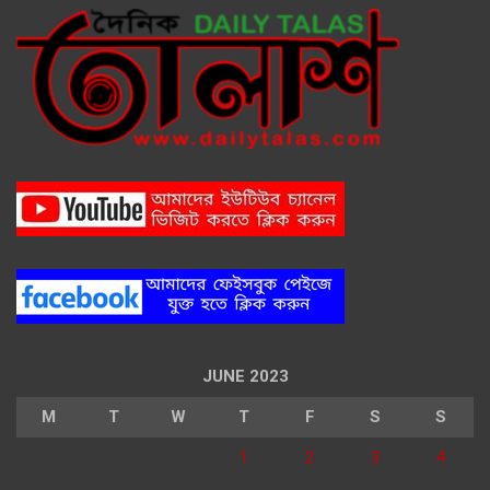
JUNE 2023
M
T
W
T
F
S
S
1
2
3
4