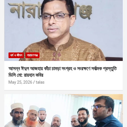
ধর্ম ও জীবন
নারায়ণগঞ্জ
আসন্ন ঈদুল আজহায় কাঁচা চামড়া সংগ্রহ ও সংরক্ষণে সর্বাত্মক প্রস্তুতি
ডিসি মো: রায়হান কবির
May 25, 2026
talas