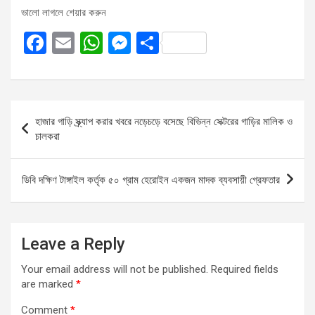
ভালো লাগলে শেয়ার করুন
F
E
W
M
S
a
m
h
es
h
ce
ail
at
se
ar
b
s
n
e
Post
হাজার গাড়ি স্ক্র্যাপ করার খবরে নড়েচড়ে বসেছে বিভিন্ন সেক্টরের গাড়ির মালিক ও
o
A
g
navigation
চালকরা
o
p
er
k
p
ডিবি দক্ষিণ টাঙ্গাইল কর্তৃক ৫০ গ্রাম হেরোইন একজন মাদক ব্যবসায়ী গ্রেফতার
Leave a Reply
Your email address will not be published.
Required fields
are marked
*
Comment
*