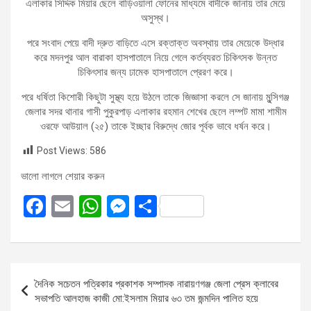
এলাকার সিদ্দিক মিয়ার ছেলে বাড়িওয়ালা ফোনের মাধ্যমে বাদীকে জানায় তার মেয়ে
অসুস্থ।
পরে সংবাদ পেয়ে বাদী দ্রুত বাড়িতে এসে রক্তাক্ত অবস্থায় তার মেয়েকে উদ্ধার
করে মদনপুর আল বারাকা হাসপাতালে নিয়ে গেলে কর্তব্যরত চিকিৎসক উন্নত
চিকিৎসার জন্য ঢামেক হাসপাতালে প্রেরণ করে।
পরে ধর্ষিতা কিশোরী কিছুটা সুস্থ্য হয়ে উঠলে তাকে জিজ্ঞাসা করলে সে জানায় মুন্সিগঞ্জ
জেলার সদর থানার গাসী পুকুরপাড় এলাকার রহমান শেখের ছেলে লম্পট মামা শামীম
ওরফে আউয়াল (২৫) তাকে ইচ্ছার বিরুদ্ধে জোর পূর্বক ভাবে ধর্ষন করে।
Post Views:
586
ভালো লাগলে শেয়ার করুন
F
E
W
M
S
a
m
h
es
h
ce
ail
at
se
ar
b
s
n
e
Post
দৈনিক সচেতন পত্রিকার প্রকাশক সম্পাদক নারায়ণগঞ্জ জেলা প্রেস ক্লাবের
o
A
g
navigation
সভাপতি আলহাজ কাজী মো:ইসলাম মিয়ার ৬৩ তম জন্মদিন পালিত হয়ে