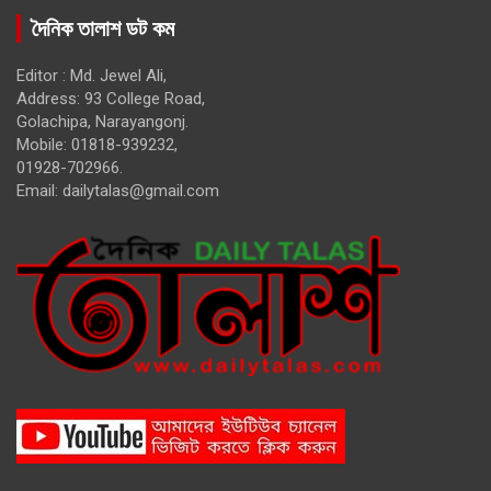
দৈনিক তালাশ ডট কম
Editor : Md. Jewel Ali,
Address: 93 College Road,
Golachipa, Narayangonj.
Mobile: 01818-939232,
01928-702966.
Email:
dailytalas@gmail.com