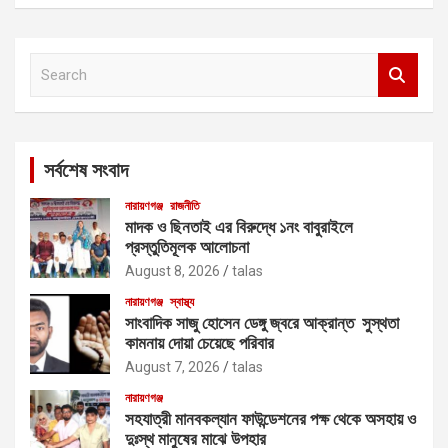
S
e
a
r
c
সর্বশেষ সংবাদ
h
নারায়ণগঞ্জ
রাজনীতি
মাদক ও ছিনতাই এর বিরুদ্ধে ১নং বাবুরাইলে
প্রস্তুতিমূলক আলোচনা
August 8, 2026
talas
নারায়ণগঞ্জ
স্বাস্থ্য
সাংবাদিক সাজু হোসেন ডেঙ্গু জ্বরে আক্রান্ত সুস্থতা
কামনায় দোয়া চেয়েছে পরিবার
August 7, 2026
talas
নারায়ণগঞ্জ
সহযাত্রী মানবকল্যান ফাউন্ডেশনের পক্ষ থেকে অসহায় ও
দুঃস্থ মানুষের মাঝে উপহার