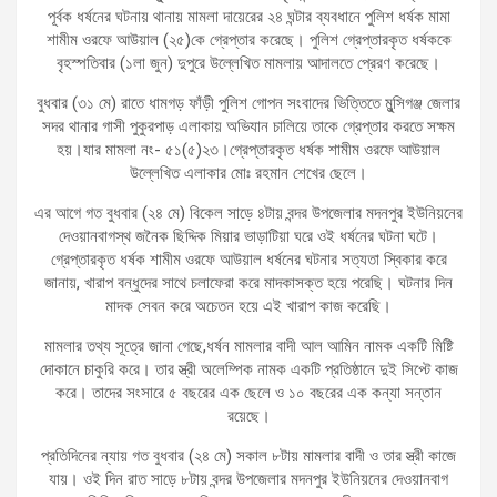
পূর্বক ধর্ষনের ঘটনায় থানায় মামলা দায়েরের ২৪ ঘন্টার ব্যবধানে পুলিশ ধর্ষক মামা
শামীম ওরফে আউয়াল (২৫)কে গ্রেপ্তার করেছে। পুলিশ গ্রেপ্তারকৃত ধর্ষককে
বৃহস্পতিবার (১লা জুন) দুপুরে উল্লেখিত মামলায় আদালতে প্রেরণ করেছে।
বুধবার (৩১ মে) রাতে ধামগড় ফাঁড়ী পুলিশ গোপন সংবাদের ভিত্তিতে মুন্সিগঞ্জ জেলার
সদর থানার গাসী পুকুরপাড় এলাকায় অভিযান চালিয়ে তাকে গ্রেপ্তার করতে সক্ষম
হয়।যার মামলা নং- ৫১(৫)২৩।গ্রেপ্তারকৃত ধর্ষক শামীম ওরফে আউয়াল
উল্লেখিত এলাকার মোঃ রহমান শেখের ছেলে।
এর আগে গত বুধবার (২৪ মে) বিকেল সাড়ে ৪টায় বন্দর উপজেলার মদনপুর ইউনিয়নের
দেওয়ানবাগস্থ জনৈক ছিদ্দিক মিয়ার ভাড়াটিয়া ঘরে ওই ধর্ষনের ঘটনা ঘটে।
গ্রেপ্তারকৃত ধর্ষক শামীম ওরফে আউয়াল ধর্ষনের ঘটনার সত্যতা স্বিকার করে
জানায়, খারাপ বন্ধুদের সাথে চলাফেরা করে মাদকাসক্ত হয়ে পরেছি। ঘটনার দিন
মাদক সেবন করে অচেতন হয়ে এই খারাপ কাজ করেছি।
মামলার তথ্য সূত্রে জানা গেছে,ধর্ষন মামলার বাদী আল আমিন নামক একটি মিষ্টি
দোকানে চাকুরি করে। তার স্ত্রী অলেম্পিক নামক একটি প্রতিষ্ঠানে দুই সিপ্টে কাজ
করে। তাদের সংসারে ৫ বছরের এক ছেলে ও ১০ বছরের এক কন্যা সন্তান
রয়েছে।
প্রতিদিনের ন্যায় গত বুধবার (২৪ মে) সকাল ৮টায় মামলার বাদী ও তার স্ত্রী কাজে
যায়। ওই দিন রাত সাড়ে ৮টায় বন্দর উপজেলার মদনপুর ইউনিয়নের দেওয়ানবাগ