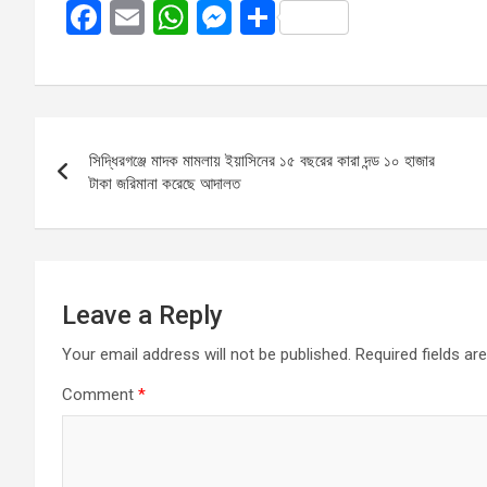
F
E
W
M
S
a
m
h
es
h
ce
ail
at
se
ar
b
s
n
e
Post
o
A
g
সিদ্ধিরগঞ্জে মাদক মামলায় ইয়াসিনের ১৫ বছরের কারা দন্ড ১০ হাজার
navigation
o
p
er
টাকা জরিমানা করেছে আদালত
k
p
Leave a Reply
Your email address will not be published.
Required fields a
Comment
*