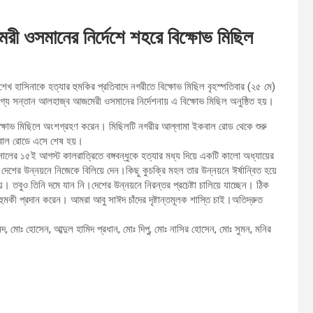
মেরী ওসমানের নির্দেশে শহরে বিক্ষোভ মিছিল
েখ হাসিনাকে হত্যার হুমকির প্রতিবাদে নগরীতে বিক্ষোভ মিছিল বৃহস্পতিবার (২৫ মে)
্য সন্তান আলহাজ্ব আজমেরী ওসমানের নির্দেশনায় এ বিক্ষোভ মিছিল অনুষ্ঠিত হয়।
এ বিক্ষোভ মিছিলে অংশগ্রহণ করেন। মিছিলটি নগরীর আল্লামা ইকবাল রোড থেকে শুরু
ইকবাল রোডে এসে শেষ হয়।
ালের ১৫ই আগস্ট কালরাত্রিতে বঙ্গবন্ধুকে হত্যার মধ্য দিয়ে একটি কালো অধ্যায়ের
ে দেশের উন্নয়নে নিজেকে বিলিয়ে দেন।কিছু কুচক্রি মহল তার উন্নয়নে ঈর্ষান্বিত হয়ে
য়। তবুও তিনি দমে যান নি।দেশের উন্নয়নে নিরন্তর প্রচেষ্টা চালিয়ে যাচ্ছেন। ঠিক
হুমকী প্রদান করেন। আমরা আবু সাঈদ চাঁদের দৃষ্টান্তমূলক শাস্তি চাই।অতিদ্রুত
দ, মোঃ হোসেন, আব্দুল হামিদ প্রধান, মোঃ দিপু, মোঃ নাসির হোসেন, মোঃ সুমন, মনির