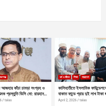
ায়ণগঞ্জ
ধর্ম ও জীবন
শিক্ষা
সারাদেশ
 আজহায় কাঁচা চামড়া সংগ্রহ ও
কালিহাতীতে ইসলামিক ফাউন্ডেশন
াত্মক প্রস্তুতি ডিসি মো: রায়হান
যাকাত ফান্ডে প্রায় দুই লাখ টাকা
6
talas
April 2, 2026
talas