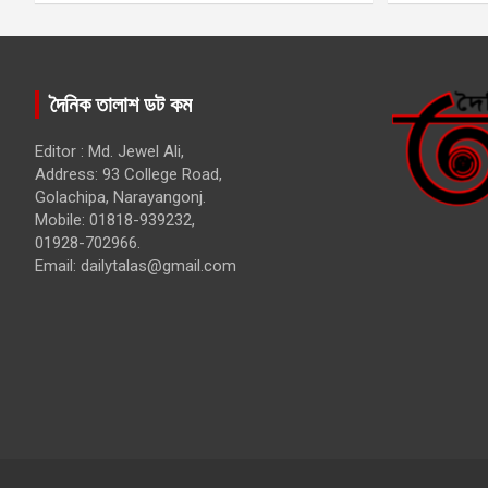
দৈনিক তালাশ ডট কম
Editor : Md. Jewel Ali,
Address: 93 College Road,
Golachipa, Narayangonj.
Mobile: 01818-939232,
01928-702966.
Email:
dailytalas@gmail.com