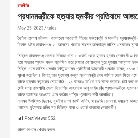
রাজনীতি
প্রধানমন্ত্রীকে হত্যার হুমকীর প্রতিবাদে আজ
May 25, 2023
talas
দৈনিক তালাশ ডটকম : বাংলাদেশ আওয়ামী লীগের সভানেত্রী ও মাননীয় প্রধানমন্ত্রী শ
বিকাল ৪টায় নারায়ণগঞ্জ ৫- আসনের প্রয়াত সাংসদ আলহাজ্ব নাসিম ওসমানের সুযোগ
মিছিলে নারায়ণগঞ্জ জেলার বিভিন্ন থানা ও ওয়ার্ড থেকে হাজার হাজার নেতাকর্মী 
হয়ে শহরের প্রধান সড়ক প্রদক্ষিণ করে চাষাড়া গোলচত্বর ঘুরে পূণরায় আল্লামা 
মিছিল শেষে নাসিম ওসমান ফাউন্ডেশনের প্রতিষ্ঠাতা আজমেরী ওসমান বলেন, ১৯৭৫ স
সূচনা হয়েছিল। কিন্তু তার সুযোগ্য কন্যা প্রধানমন্ত্রী শেখ হাসিনা দেশে ফিরে এস
তাকে হত্যার ষড়যন্ত্রে মেতে উঠে। ২১ বারেরও অধিক বার তাকে হত্যার চেষ্টা করা হ
সেই সময় রাজশাহী জেলা বিএনপির আহ্বায়ক আবু সাঈদ চাঁদ প্রধানমন্ত্রীকে হত্যার 
তাকে আইনের আওতায় এনে কঠোর শাস্তি প্রদানের দাবী জানাচ্ছি।
এসময় উপস্থিত ছিলেন, যুবলীগ নেতা কাজী আমির, খায়রুদ্দিন মোল্লা, মঞ্জুরুল আহমে
হোসেন, ফুটবলার মনির সহ বিভিন্ন থানা ও ওয়ার্ড হাজারো নেতাকর্মী।
Post Views:
552
ভালো লাগলে শেয়ার করুন