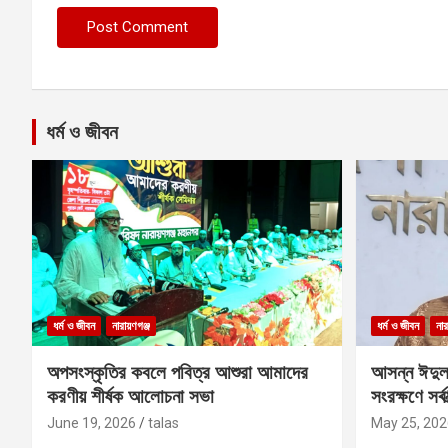
ধর্ম ও জীবন
ধর্ম ও জীবন
নারায়ণগঞ্জ
ধর্ম ও জীবন
নার
অপসংস্কৃতির কবলে পবিত্র আশুরা আমাদের
আসন্ন ঈদুল
করণীয় শীর্ষক আলোচনা সভা
সংরক্ষণে সর্ব
কবির
June 19, 2026
talas
May 25, 202