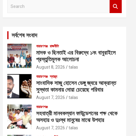
S
e
a
r
c
সর্বশেষ সংবাদ
h
নারায়ণগঞ্জ
রাজনীতি
মাদক ও ছিনতাই এর বিরুদ্ধে ১নং বাবুরাইলে
প্রস্তুতিমূলক আলোচনা
August 8, 2026
talas
নারায়ণগঞ্জ
স্বাস্থ্য
সাংবাদিক সাজু হোসেন ডেঙ্গু জ্বরে আক্রান্ত
সুস্থতা কামনায় দোয়া চেয়েছে পরিবার
August 7, 2026
talas
নারায়ণগঞ্জ
সহযাত্রী মানবকল্যান ফাউন্ডেশনের পক্ষ থেকে
অসহায় ও দুঃস্থ মানুষের মাঝে উপহার
August 7, 2026
talas