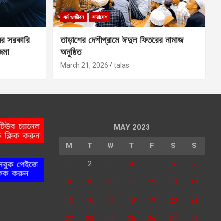
ধর্ম ও জীবন
সারাদেশ
ের সরকারি
তাড়াশের দেশীগ্রামে ঈদুল ফিতরের নামাজ
 জমা
অনুষ্ঠিত
March 21, 2026
talas
MAY 2023
M
T
W
T
F
S
S
1
2
3
4
5
6
7
8
9
10
11
12
13
14
15
16
17
18
19
20
21
22
23
24
25
26
27
28