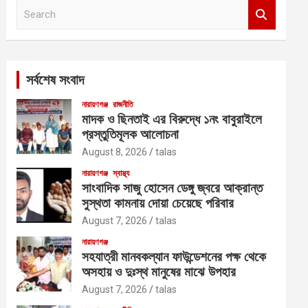
S
e
a
r
c
সর্বশেষ সংবাদ
h
নারায়ণগঞ্জ
রাজনীতি
মাদক ও ছিনতাই এর বিরুদ্ধে ১নং বাবুরাইলে
প্রস্তুতিমূলক আলোচনা
August 8, 2026
talas
নারায়ণগঞ্জ
স্বাস্থ্য
সাংবাদিক সাজু হোসেন ডেঙ্গু জ্বরে আক্রান্ত
সুস্থতা কামনায় দোয়া চেয়েছে পরিবার
August 7, 2026
talas
নারায়ণগঞ্জ
সহযাত্রী মানবকল্যান ফাউন্ডেশনের পক্ষ থেকে
অসহায় ও দুঃস্থ মানুষের মাঝে উপহার
August 7, 2026
talas