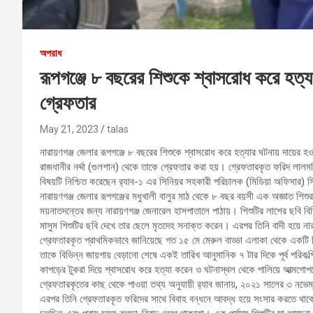
অপরাধ
রূপগঞ্জে ৮ বছরের শিশুকে শ্বাসরোধ করে হত
গ্রেফতার
May 21, 2023
talas
নারায়ণগঞ্জ জেলার রূপগঞ্জে ৮ বছরের শিশুকে শ্বাসরোধ করে হত্যার ঘটনায় দায়ের 
রাজধানীর নর্দ্দা (গুলশান) থেকে তাকে গ্রেফতার করা হয়। গ্রেফতারকৃত ফরিদ লালম
বিষয়টি নিশ্চিত করেছেন র‍্যাব-১ এর সিনিয়র সহকারী পরিচালক (মিডিয়া অফিসার) 
নারায়ণগঞ্জ জেলার রূপগঞ্জের মধুখালী বালুর মাঠ থেকে ৮ বছর বয়সী এক অজ্ঞাত শিশুর 
ময়নাতদন্তের জন্য নারায়ণগঞ্জ জেনারেল হাসপাতালে পাঠায়। শিশুটির লাশের ছবি ব
মাসুম শিশুটির ছবি দেখে তার ছেলে মৃতদেহ সনাক্ত করেন। এরপর তিনি বাদী হয়ে না
গ্রেফতারকৃত প্রাথমিকভাবে জানিয়েছে গত ১৫ মে মেরুল বাড্ডা এলাকা থেকে একটি
তাকে বিভিন্ন জায়গায় বেড়ানো শেষে একই তারিখ আনুমানিক ৭ টার দিকে পূর্ব পরিকল্পি
কাপড়ের টুকরা দিয়ে শ্বাসরোধ করে হত্যা করেন ও ঘটনাস্থল থেকে পালিয়ে আত্মগোপন
গ্রেফতারকৃতের কাছ থেকে পাওয়া তথ্য অনুযায়ী র‍্যাব জানায়, ২০২১ সালের ৩ নভে
এরপর তিনি গ্রেফতারকৃত ফরিদের সাথে বিবাহ বন্ধনে আবদ্ধ হয়ে সংসার করতে থাকেন