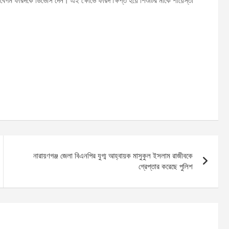
গম ফরিদকে ডিভোর্স দেন। এই ক্ষোভে ফরিদ ক্ষিপ্ত হয়ে শিশুটির মাকে শায়েস্তা
নারায়ণগঞ্জ জেলা বিএনপির যুগ্ম আহ্বায়ক মাসুকুল ইসলাম রাজীবকে
গ্রেপ্তার করেছে পুলিশ