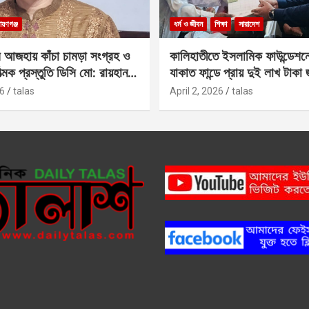
ায়ণগঞ্জ
ধর্ম ও জীবন
শিক্ষা
সারাদেশ
 আজহায় কাঁচা চামড়া সংগ্রহ ও
কালিহাতীতে ইসলামিক ফাউন্ডেশন
াত্মক প্রস্তুতি ডিসি মো: রায়হান
যাকাত ফান্ডে প্রায় দুই লাখ টাকা
6
talas
April 2, 2026
talas