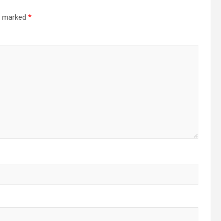
re marked
*