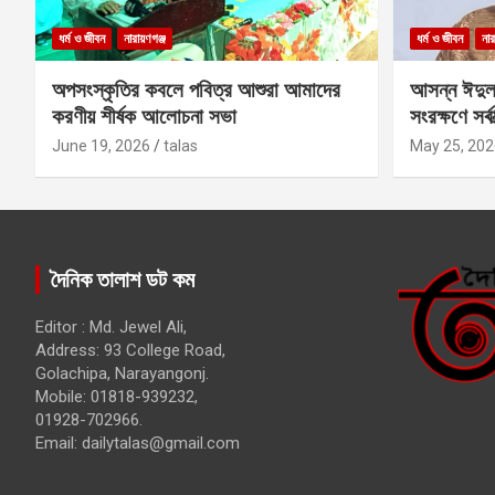
ধর্ম ও জীবন
নারায়ণগঞ্জ
ধর্ম ও জীবন
নার
অপসংস্কৃতির কবলে পবিত্র আশুরা আমাদের
আসন্ন ঈদুল
করণীয় শীর্ষক আলোচনা সভা
সংরক্ষণে সর্ব
কবির
June 19, 2026
talas
May 25, 202
দৈনিক তালাশ ডট কম
Editor : Md. Jewel Ali,
Address: 93 College Road,
Golachipa, Narayangonj.
Mobile: 01818-939232,
01928-702966.
Email:
dailytalas@gmail.com