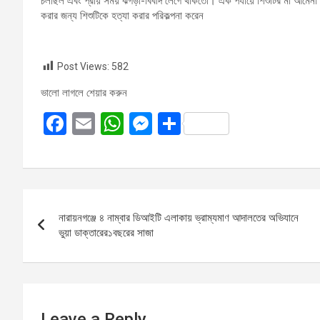
চলছিল এবং প্রায় সময় ঝগড়া-বিবাদ লেগে থাকতো। এক পর্যায়ে শিশুটির মা আমেনা বে
করার জন্য শিশুটিকে হত্যা করার পরিকল্পনা করেন
Post Views:
582
ভালো লাগলে শেয়ার করুন
F
E
W
M
S
a
m
h
es
h
ce
ail
at
se
ar
b
s
n
e
Post
o
A
g
নারায়নগঞ্জে ৪ নাম্বার ডিআইটি এলাকায় ভ্রাম্যমাণ আদালতের অভিযানে
navigation
o
p
er
ভুয়া ডাক্তারের১বছরের সাজা
k
p
Leave a Reply