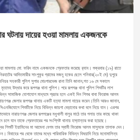
্যার ঘটনায় দায়ের হওয়া মামলায় একজনকে
হওয়া মামলায় মো. ফরিদ নামে একজনকে গ্রেফতার করেছে র‍্যাব। শুক্রবার (১৯) রাতে
নিরহাটের আদিতমারীর সাংপুকুর গ্রামের মজনু হকের ছেলে শনিবার(২০ই মে) দুপুরে
সিনিয়র সহকারী পুলিশ সুপার মোঃপারভেজ রানা তিনি জানান,গত ১৬ মে সকালে
মৃতদেহ উদ্ধার করে রূপগঞ্জ থানা পুলিশ। পরে রূপগঞ্জ থানা পুলিশ শিশুটির লাশ
িভিন্ন সামাজিক যোগাযোগ মাধ্যমে প্রচার হলে একই দিন শিশুর বাবা ফিরোজ আলম
রায়ণগঞ্জ জেলার রূপগঞ্জ থানায় একটি হত্যা মামলা দায়ের করেন।তিনি আরও জানান,
 সিএনজিযোগে শিশুটিকে নিয়ে বিভিন্ন জায়গা বেড়ানোর কথা বলে নিয়ে যান। এরপর
তভাবে নারায়ণগঞ্জ জেলার রূপগঞ্জের মধুখালী বালুর মাঠে তার গলায় তার কাছে থাকা
ে চলে যান তাকে গ্রেফতারের পর সংশ্লিষ্ট থানায় হস্তান্তর করা হয়েছে।
ম্বর শিশুটি ইয়ামিনের মা আমেনা বেগম তার স্বামী ফিরোজ আলম মাসুমকে তালাক দেন।
। বিবাহের পর থেকে তাদের মধ্যে পারিবারিক বিভিন্ন বিষয়াদি নিয়ে মনোমালিন্য