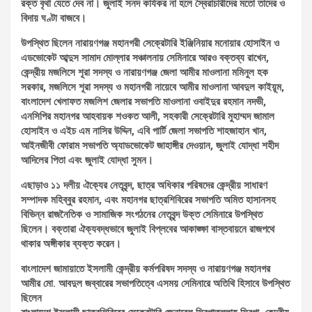
রক্ত বৃথা যেতে দেব না। জুলাই সনদ কার্যকর না হলে স্বৈরাচারীদের মতো তাদের ও
বিদায় ঘণ্টা বাজবে।
উপস্থিত ছিলেন নারায়ণগঞ্জ মহানগরী সেক্রেটারি ইঞ্জিনিয়ার মনোয়ার হোসাইন ও
এডভোকেট আব্দুস সামাদ মোল্লার সঞ্চালনায় সেমিনারে আরও বক্তব্য রাখেন,
কেন্দ্রীয় মজলিসে শূরা সদস্য ও নারায়ণগঞ্জ জেলা আমীর মাওলানা মমিনুল হক
সরকার, মজলিসে শূরা সদস্য ও মহানগরী নায়েবে আমীর মাওলানা আবদুল কাইয়ূম,
বাংলাদেশ খেলাফত মজলিশ জেলার সভাপতি মাওলানা ওবাইদুর রহমান নদভী,
এনসিপির মহানগর আহবায়ক শওকত আলী, সহকারী সেক্রেটারি মুহাম্মদ জামাল
হোসাইন ও এইচ এম নাসির উদ্দিন, এবি পার্টি জেলা সভাপতি শাহজাহান খান,
আইনজীবী ফোরাম সভাপতি অ্যাডভোকেট জাহাঙ্গীর দেওয়ান, জুলাই যোদ্ধা শহীদ
আদিলের পিতা এবং জুলাই যোদ্ধা সুমন।
এছাড়াও ১১ দলীয় ঐক্যের নেতৃবৃন্দ, ছাত্র অধিকার পরিষদের কেন্দ্রীয় সাধারণ
সম্পাদক মহিব্বুর রহমান, এবং মহানগর ছাত্রশিবিরের সভাপতি অমিত হাসানসহ
বিভিন্ন রাজনৈতিক ও সামাজিক সংগঠনের নেতৃবৃন্দ উক্ত সেমিনারে উপস্থিত
ছিলেন। বক্তারা ঐক্যবদ্ধভাবে জুলাই বিপ্লবের আকাঙ্ক্ষা বাস্তবায়নে রাজপথে
থাকার অঙ্গীকার ব্যক্ত করেন।
বাংলাদেশ জামায়াতে ইসলামী কেন্দ্রীয় কর্মপরিষদ সদস্য ও নারায়ণগঞ্জ মহানগর
আমীর মো. আবদুল জব্বারের সভাপতিত্বে এসময় সেমিনারে অতিথি হিসাবে উপস্থিত
ছিলেন