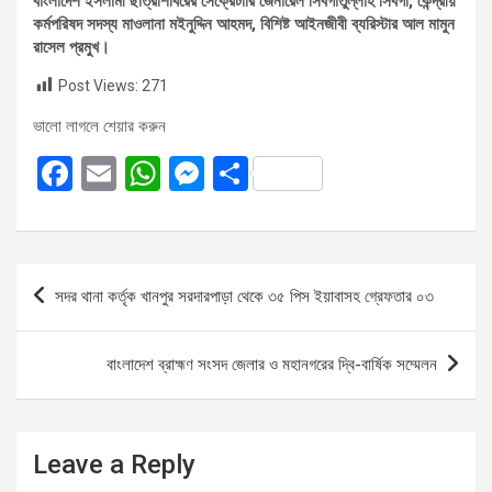
‎বাংলাদেশ ইসলামী ছাত্রশিবিরের সেক্রেটারি জেনারেল সিবগাতুল্লাহ সিবগা, কেন্দ্রীয়
কর্মপরিষদ সদস্য মাওলানা মইনুদ্দিন আহমদ, বিশিষ্ট আইনজীবী ব্যরিস্টার আল মামুন
রাসেল প্রমুখ।
Post Views:
271
ভালো লাগলে শেয়ার করুন
F
E
W
M
S
a
m
h
es
h
ce
ail
at
se
ar
b
s
n
e
Post
সদর থানা কর্তৃক খানপুর সরদারপাড়া থেকে ৩৫ পিস ইয়াবাসহ গ্রেফতার ০৩
o
A
g
navigation
o
p
er
বাংলাদেশ ব্রাহ্মণ সংসদ জেলার ও মহানগরের দ্বি-বার্ষিক সম্মেলন
k
p
Leave a Reply