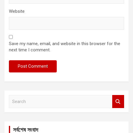
Website
Save my name, email, and website in this browser for the
next time I comment.
S
e
a
r
c
সর্বশেষ সংবাদ
h