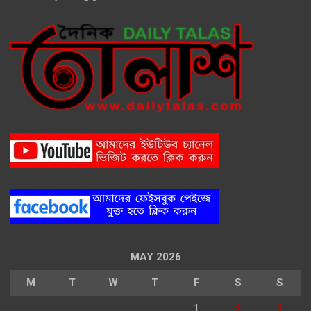
MAY 2026
M
T
W
T
F
S
S
1
2
3