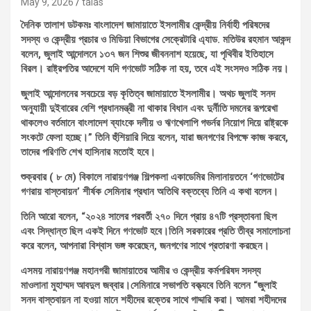
May 9, 2026
talas
দৈনিক তালাশ ডটকমঃ বাংলাদেশ জামায়াতে ইসলামীর কেন্দ্রীয় নির্বাহী পরিষদের
সদস্য ও কেন্দ্রীয় প্রচার ও মিডিয়া বিভাগের সেক্রেটারি এ্যাড. মতিউর রহমান আকন্দ
বলেন, জুলাই আন্দোলনে ১৩৭ জন শিশুর জীবননাশ হয়েছে, যা পৃথিবীর ইতিহাসে
বিরল। রাষ্ট্রপতির আদেশে যদি গণভোট সঠিক না হয়, তবে এই সংসদও সঠিক নয়।
জুলাই আন্দোলনের সবচেয়ে বড় কৃতিত্ব জামায়াতে ইসলামীর। অথচ জুলাই সনদ
অনুযায়ী দুইবারের বেশি প্রধানমন্ত্রী না থাকার বিধান এবং দুর্নীতি দমনের রূপরেখা
থাকলেও বর্তমানে বাংলাদেশ ব্যাংকে দলীয় ও ঋণখেলাপি গভর্নর নিয়োগ দিয়ে রাষ্ট্রকে
সংকটে ফেলা হচ্ছে।” তিনি হুঁশিয়ারি দিয়ে বলেন, যারা জনগণের বিপক্ষে কাজ করবে,
তাদের পরিণতি শেখ হাসিনার মতোই হবে।
শুক্রবার ( ৮ মে) বিকালে নারায়ণগঞ্জ শিল্পকলা একাডেমির মিলানায়তনে ‎‘গণভোটের
গণরায় বাস্তবায়ন’ শীর্ষক সেমিনার প্রধান অতিথি বক্তব্যে তিনি এ কথা বলেন।
তিনি আরো বলেন, “২০২৪ সালের পরবর্তী ২৭০ দিনে প্রায় ৪৭টি প্রস্তাবনা ছিল
এবং সিদ্ধান্ত ছিল একই দিনে গণভোট হবে।তিনি সরকারের প্রতি তীব্র সমালোচনা
করে বলেন, আপনারা বিশ্বাস ভঙ্গ করেছেন, জনগণের সাথে প্রতারণা করছেন।
এসময় নারায়ণগঞ্জ মহানগরী জামায়াতের আমীর ও কেন্দ্রীয় কর্মপরিষদ সদস্য
মাওলানা মুহাম্মদ আবদুল জব্বার।সেমিনারে সভাপতি বক্ত্যবে তিনি বলেন “জুলাই
সনদ বাস্তবায়ন না হওয়া মানে শহীদের রক্তের সাথে গাদ্দারি করা। আমরা শহীদদের