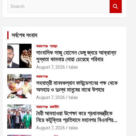
S
e
a
r
c
সর্বশেষ সংবাদ
h
নারায়ণগঞ্জ
স্বাস্থ্য
সাংবাদিক সাজু হোসেন ডেঙ্গু জ্বরে আক্রান্ত
সুস্থতা কামনায় দোয়া চেয়েছে পরিবার
August 7, 2026
talas
নারায়ণগঞ্জ
সহযাত্রী মানবকল্যান ফাউন্ডেশনের পক্ষ থেকে
অসহায় ও দুঃস্থ মানুষের মাঝে উপহার
August 7, 2026
talas
নারায়ণগঞ্জ
রাজনীতি
বৈরী আবহাওয়া উপেক্ষা করে প্রধানমন্ত্রীকে
নিয়ে কটূক্তির প্রতিবাদে মহানগর বিএনপির
বিক্ষোভ
August 7, 2026
talas