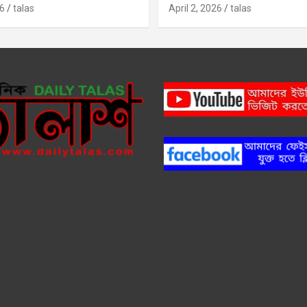
6
talas
April 2, 2026
talas