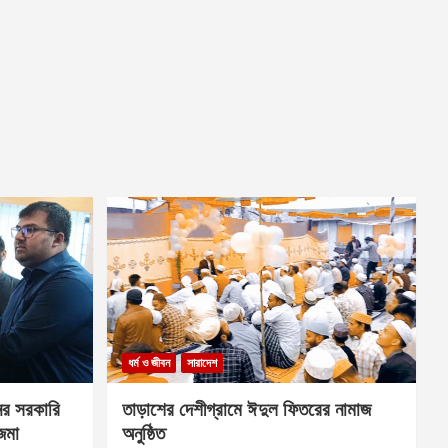
ধর্ম ও জীবন
সারাদেশ
ের সরকারি
তাড়াশের দেশীগ্রামে ঈদুল ফিতরের নামাজ
 জমা
অনুষ্ঠিত