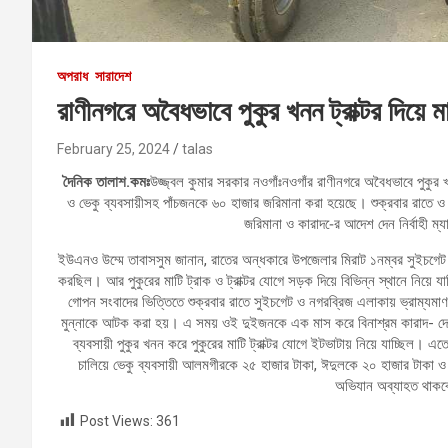
অপরাধ
সারাদেশ
রাণীনগরে অবৈধভাবে পুকুর খনন ট্রাক্টর দিয়ে
February 25, 2024
talas
দৈনিক তালাশ.কমঃ
উজ্জ্বল কুমার সরকার নওগাঁঃনওগাঁর রাণীনগরে অবৈধভাবে পুকু
ও ভেকু ব্যবসায়ীসহ পাঁচজনকে ৬০ হাজার জরিমানা করা হয়েছে। শুক্রবার রাতে 
জরিমানা ও কারাদ-ের আদেশ দেন নির্বাহী ম্
ইউএনও উম্মে তাবাসসুম জানান, রাতের অন্ধকারে উপজেলার মিরাট ১নম্বর সুইচগেট
করছিল। আর পুকুরের মাটি ট্রাক ও ট্রাক্টর যোগে সড়ক দিয়ে বিভিন্ন স্থানে নিয়ে 
গোপন সংবাদের ভিত্তিতে শুক্রবার রাতে সুইচগেট ও নগরব্রিজ এলাকায় ভ্রাম্যমা
মুন্নাকে আটক করা হয়। এ সময় ওই দুইজনকে এক মাস করে বিনাশ্রম কারাদ- দেও
ব্যবসায়ী পুকুর খনন করে পুকুরের মাটি ট্রাক্টর যোগে ইটভাটায় নিয়ে যাচ্ছিল।
চালিয়ে ভেকু ব্যবসায়ী আলমগীরকে ২৫ হাজার টাকা, ঈদুলকে ২০ হাজার টাকা ও
অভিযান অব্যাহত থাকব
Post Views:
361