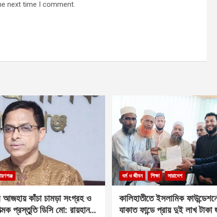
he next time I comment.
ায়ণগঞ্জ
ধর্ম ও জীবন
শিক্ষা
সারাদেশ
 আজহায় কাঁচা চামড়া সংগ্রহ ও
কালিহাতীতে ইসলামিক ফাউন্ডেশন
াত্মক প্রস্তুতি ডিসি মো: রায়হান
যাকাত ফান্ডে প্রায় দুই লাখ টাকা