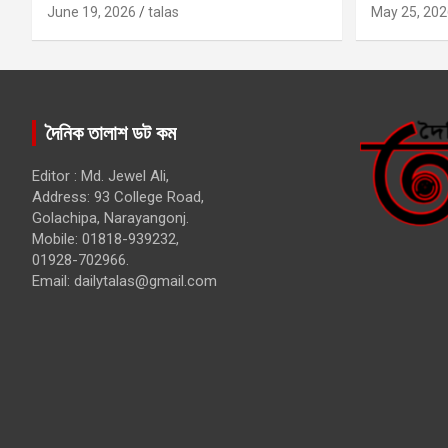
কবির
June 19, 2026
talas
May 25, 202
দৈনিক তালাশ ডট কম
Editor : Md. Jewel Ali,
Address: 93 College Road,
Golachipa, Narayangonj.
Mobile: 01818-939232,
01928-702966.
Email:
dailytalas@gmail.com