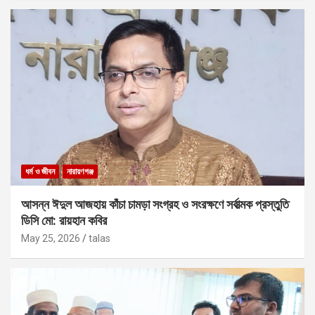
ধর্ম ও জীবন
নারায়ণগঞ্জ
আসন্ন ঈদুল আজহায় কাঁচা চামড়া সংগ্রহ ও সংরক্ষণে সর্বাত্মক প্রস্তুতি
ডিসি মো: রায়হান কবির
May 25, 2026
talas