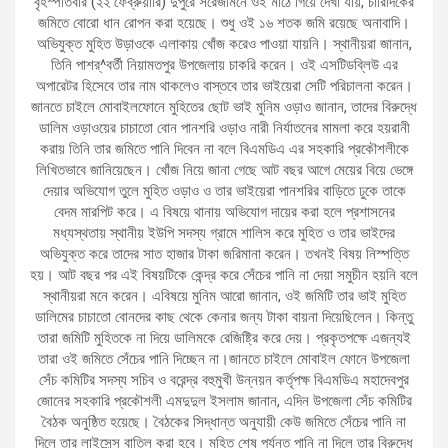
বৃহস্পতিবার (২২ ফেব্রুয়ারি) দুপুরে সরেজমিনে ওই মাঠে গিয়ে দেখা যায়, চারিদিকের
জমিতে বোরো ধান রোপন করা হয়েছে। শুধু ওই ১৬ শতক জমি রয়েছে অনাবাদি।
অভিযুক্ত মুহিত উড়াওকে এলাকায় খোঁজ করেও পাওয়া যায়নি। স্থানীয়রা জানান,
তিনি পাশর্^বর্তী নিয়ামতপুর উপজেলায় চাকরি করেন। ওই এসটিডব্লিউ এর
অপারেটর হিসেবে তার নাম থাকলেও বাস্তবে তার ভাইয়েরা সেটি পরিচালনা করেন।
জানতে চাইলে মোবাইলফোনে মুহিতের ছোট ভাই মুনিম ওড়াও জানান, তাদের বিরুদ্ধে
ডালিম ওড়াওয়ের চাচাতো বোন পানশরি ওড়াও নারী নির্যাতনের মামলা করে হয়রানী
করায় তিনি তার জমিতে পানি দিবেন না বলে বিএমডিএ এর সহকারি প্রকৌশলীকে
লিখিতভাবে জানিয়েছেন। খোঁজ নিয়ে জানা গেছে আট বছর আগে মেয়ের বিয়ে ভেঙ্গে
দেয়ার অভিযোগ তুলে মুহিত ওড়াও ও তার ভাইয়েরা পানশরির বাড়িতে ঢুকে তাকে
বেদম মারপিট করে। এ বিষয়ে থানায় অভিযোগ দায়ের করা হলে প্রশাসনের
মধ্যস্থতায় স্থানীয় ইউপি সদস্য গ্রামে শালিস করে মুহিত ও তার ভাইদের
অভিযুক্ত করে তাদের সাত হাজার টাকা জরিমানা করেন। তখনই বিষয় নিস্পত্তি
হয়। আট বছর পর এই বিষয়টিকে কেন্দ্র করে সেঁচের পানি না দেয়া সমুচীন হয়নি বলে
স্থানীয়রা মনে করেন। এবিষয়ে মুনিম আরো জানান, ওই জমিটি তার ভাই মুহিত
ডালিমের চাচাতো বোনদের কাছ থেকে কেনার জন্য টাকা বায়না দিয়েছিলেন। কিন্তু
তারা জমিটি মুহিতকে না দিয়ে ডালিমকে রেজিষ্ট্রি করে দেয়। প্রকৃতপক্ষে এজন্যই
তারা ওই জমিতে সেঁচের পানি দিচ্ছেন না।জানতে চাইলে মোবাইল ফোনে উপজেলা
সেঁচ কমিটির সদস্য সচিব ও বরেন্দ্র বহুমুখী উন্নয়ন কর্তৃপক্ষ বিএমডিএ মহাদেবপুর
জোনের সহকারি প্রকৌশলী এমদুদুল ইসলাম জানান, এদিন উপজেলা সেঁচ কমিটির
বৈঠক অনুষ্ঠিত হয়েছে। বৈঠকের সিদ্ধান্ত অনুযায়ী কেউ জমিতে সেঁচের পানি না
দিলে তার লাইসেন্স বাতিল করা হবে। মুহিত শেষ পর্যন্ত পানি না দিলে তার বিরুদ্ধে