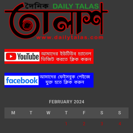
FEBRUARY 2024
M
T
W
T
F
S
S
1
2
3
4