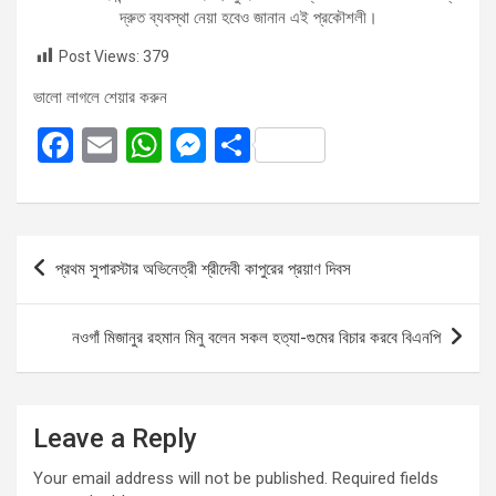
দ্রুত ব্যবস্থা নেয়া হবেও জানান এই প্রকৌশলী।
Post Views:
379
ভালো লাগলে শেয়ার করুন
F
E
W
M
S
a
m
h
es
h
ce
ail
at
se
ar
b
s
n
e
Post
প্রথম সুপারস্টার অভিনেত্রী শ্রীদেবী কাপুরের প্রয়াণ দিবস
o
A
g
navigation
o
p
er
নওগাঁ মিজানুর রহমান মিনু বলেন সকল হত্যা-গুমের‌ বিচার করবে বিএনপি
k
p
Leave a Reply
Your email address will not be published.
Required fields