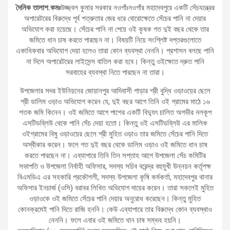
দৈনিক তালাশ.কমঃ
উজ্জ্বল কুমার সরকার নওগাঁঃনওগাঁর মহাদেবপুরে একটি সেঁচযন্ত্রের
অপারেটরের বিরুদ্ধে পূর্ব শত্রুতার জের ধরে বোরোক্ষেতে সেঁচের পানি না দেয়ার
অভিযোগ করা হয়েছে। সেঁচের পানি না পেয়ে ওই কৃষক গত দুই বছর থেকে তার
জমিতে ধান চাষ করতে পারছেন না। বিষয়টি নিয়ে সংশ্লিষ্ট দপ্তরগুলোতে
একাধিকবার অভিযোগ দেয়া হলেও তারা কোন ব্যবস্থা নেননি। প্রশাসন বলছে পানি
না দিলে অপারেটরের লাইসেন্স বাতিল করা হবে। কিন্তু ওইক্ষেতে দ্রুত পানি
সরবাহের ব্যবস্থা নিতে পারছেন না তারা।
উপজেলার সদর ইউনিয়নের জোয়ানপুর আদিবাসী পাড়ার শ্রী বুদ্ধি ওড়াওয়ের ছেলে
শ্রী ডালিম ওড়াও অভিযোগ করেন যে, দুই বছর আগে তিনি ওই গ্রামের মাঠে ১৬
শতক জমি কিনেন। ওই জমিতে আগে পাশের একটি বিদ্যুৎ চালিত অগভীর নলকূপ
এসটিডব্লিউ থেকে পানি সেঁচ দেয়া হতো। কিন্তু ওই এসটিডব্লিউ এর মালিক
ওইগ্রামের বিষু ওড়াওয়ের ছেলে শ্রী মুহিত ওড়াও তার জমিতে সেঁচের পানি দিতে
অস্বীকার করেন। ফলে গত দুই বছর থেকে ডালিম ওড়াও ওই জমিতে ধান চাষ
করতে পারছেন না। এব্যাপারে তিনি তিন সপ্তাহ আগে উপজেলা সেঁচ কমিটির
সভাপতি ও উপজেলা নির্বাহী অফিসার, সদস্য সচিব বরেন্দ্র বহুমুখী উন্নয়ন কর্তৃপক্ষ
বিএমডিএ এর সহকারি প্রকৌশলী, সদস্য উপজেলা কৃষি কর্মকর্তা, মহাদেবপুর থানার
অফিসার ইনচার্জ (ওসি) বরাবর লিখিত অভিযোগ দায়ের করেন। তারা সকলেই মুহিত
ওড়াওকে ওই জমিতে সেঁচের পানি দেয়ার অনুরোধ করেছেন। কিন্তু মুহিত
কোনক্রমেই পানি দিতে রাজি হননি। কেউ এব্যাপারে তার বিরুদ্ধে কোন ব্যবস্থাও
নেননি। ফলে এবার ওই জমিতে ধান চাষ সম্ভব হয়নি।