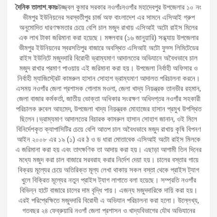
দৈনিক তালাশ.কমঃ
উজ্জ্বল কুমার সরকার নওগাঁঃনওগাঁর মহাদেবপুর উপজেলার ১০ নং
ভীমপুর ইউনিয়নের সরস্বতীপুর চার্জ অফ বাংলাদেশ এর সামনে এসিআই গ্রুপ
অনুমোদিত ধারণক্ষমতার চেয়ে বেশি চাল মজুদ রাখায় এসিআই অটো রাইস মিলের
এক লাখ টাকা জরিমানা করা হয়েছে। মঙ্গলবার (১৬ জানুয়ারি) সন্ধ্যায় উপজেলার
ভীমপুর ইউনিয়নের স্বরসতিপুর বাজারে অবস্থিত এসিআই অটো ফুড্স লিমিটেডের
রাইস ইউনিটে মজুদদারি বিরোধী ভ্রাম্যমাণ আদালতের অভিযানে অবৈধভাবে চাল
মজুদ রাখার প্রমাণ পাওয়ায় এই জরিমানা করা হয়। উপজেলা নির্বাহী অফিসার ও
নির্বাহী ম্যাজিস্ট্রেট কামরুল হাসান সোহাগ ভ্রাম্যমাণ আদালত পরিচালনা করনে।
এসময় নওগাঁর জেলা প্রশাসক গোলাম মওলা, জেলা খাদ্য নিয়ন্ত্রক তানভীর রহমান,
জেলা বাজার কর্মকর্তা, জাতীয় ভোক্তা অধিকার সংরক্ষণ অধিদপ্তর নওগাঁর সহকারী
পরিচালক রুবেল আহমেদ, উপজেলা খাদ্য নিয়ন্ত্রক মোহাজের হাসান প্রমুখ উপস্থিত
ছিলেন।ভ্রাম্যমাণ আদালতের বিচারক কামরুল হাসান সোহাগ জানান, ওই মিলে
বিনির্দেশকৃত ক্যাপাসিটির চেয়ে বেশি আতপ চাল অবৈধভাবে মজুদ রাখায় কৃষি বিপনণ
আইন ২০০৮ এর ১৯ (১) এর ঠ ও ড ধারা মোতাবেক এসিআই অটো রাইস মিলকে
এ জরিমানা করা হয় এবং তাৎক্ষণিক তা আদায় করা হয়। এছাড়া আগামী তিন দিনের
মধ্যে মজুদ করা চাল বাজারে সরবরাহ করার নির্দেশ দেয়া হয়। চালের বস্তার গায়ে
বিক্রয় মূল্যের চেয়ে অতিরিক্ত মূল্য লেখা থাকায় সকল বস্তা থেকে প্রাইস ট্যাগ
খুলে বিক্রিত মূল্যের নতুন প্রাইস ট্যাগ লাগাতে বলা হয়েছে। সম্প্রতি নওগাঁর
বিভিন্ন হাটে বাজারে চালের দাম বৃদ্ধি পায়। এজন্য মজুদদারিকে দায়ি করা হয়।
এরই পরিপ্রেক্ষিতে মজুদদারি বিরোধী এ অভিযান পরিচালনা করা হলো। উল্লেখ্য,
গতবছর ২৪ ফেব্রুয়ারি নওগাঁ জেলা প্রশাসন ও খাদ্যবিভাগের যৌথ অভিযানের