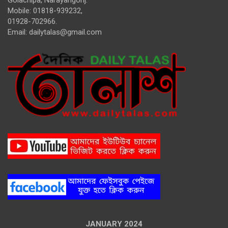
Golachipa, Narayangonj.
Mobile: 01818-939232,
01928-702966.
Email:
dailytalas@gmail.com
JANUARY 2024