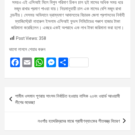
সময়ও এই এসিআই মিলে বিপুল পরিমাণ চিকন চাল দুই মাসের অধিক সময় ধরে
মজুদ রাখার প্রমাণ পাওয়া যায়। নিয়মানুযায়ী চাল এক মাসের বেশি মজুদ রাখা
দন্ডনীয়। সেসময় অভিযানে ভ্রাম্যমাণ আদালতের বিচারক জেলা প্রশাসনের নির্বাহী
ম্যাজিস্ট্রেট নাহারুল ইসলাম এসিআই ফুডস লিমিটেডের পঞ্চাশ হাজার টাকা
জরিমানা করেছিলেন। এবছর একই অপরাধে এক লাখ টাকা জরিমানা করা হলো।
Post Views:
358
ভালো লাগলে শেয়ার করুন
F
E
W
M
S
a
m
h
es
h
ce
ail
at
se
ar
b
s
n
e
Post
শামীম ওসমান পূণরায় সাংসদ নির্বাচিত হওয়ায় নাসিক ২৩নং ওয়ার্ড আওয়ামী
o
A
g
navigation
লীগের শুভেচ্ছা
o
p
er
k
p
নওগাঁয় হতদরিদ্রদের মাঝে গ্রামীণব্যাংকের শীতবস্ত্র বিতরণ