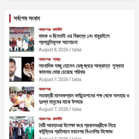
r
c
সর্বশেষ সংবাদ
h
নারায়ণগঞ্জ
রাজনীতি
মাদক ও ছিনতাই এর বিরুদ্ধে ১নং বাবুরাইলে
প্রস্তুতিমূলক আলোচনা
August 8, 2026
talas
নারায়ণগঞ্জ
স্বাস্থ্য
সাংবাদিক সাজু হোসেন ডেঙ্গু জ্বরে আক্রান্ত সুস্থতা
কামনায় দোয়া চেয়েছে পরিবার
August 7, 2026
talas
নারায়ণগঞ্জ
সহযাত্রী মানবকল্যান ফাউন্ডেশনের পক্ষ থেকে অসহায় ও
দুঃস্থ মানুষের মাঝে উপহার
August 7, 2026
talas
নারায়ণগঞ্জ
রাজনীতি
বৈরী আবহাওয়া উপেক্ষা করে প্রধানমন্ত্রীকে নিয়ে
কটূক্তির প্রতিবাদে মহানগর বিএনপির বিক্ষোভ
August 7, 2026
talas