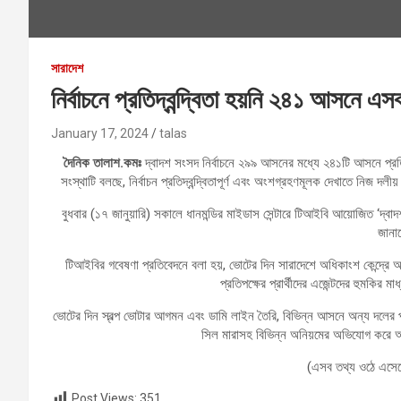
সারাদেশ
নির্বাচনে প্রতিদ্বন্দ্বিতা হয়নি ২৪১ আসনে 
January 17, 2024
talas
দৈনিক তালাশ.কমঃ
দ্বাদশ সংসদ নির্বাচনে ২৯৯ আসনের মধ্যে ২৪১টি আসনে প্রতিদ্ব
সংস্থাটি বলছে, নির্বাচন প্রতিদ্বন্দ্বিতাপূর্ণ এবং অংশগ্রহণমূলক দেখাতে নিজ দলীয় স
বুধবার (১৭ জানুয়ারি) সকালে ধানমন্ডির মাইডাস সেন্টারে টিআইবি আয়োজিত ‘দ্বাদশ জ
জানা
টিআইবির গবেষণা প্রতিবেদনে বলা হয়, ভোটের দিন সারাদেশে অধিকাংশ কেন্দ্রে আওয়া
প্রতিপক্ষের প্রার্থীদের এজেন্টদের হুমকির ম
ভোটের দিন স্বল্প ভোটার আগমন এবং ডামি লাইন তৈরি, বিভিন্ন আসনে অন্য দলের প্র
সিল মারাসহ বিভিন্ন অনিয়মের অভিযোগ করে আওয়াম
(এসব তথ্য ওঠে এসেছ
Post Views:
351