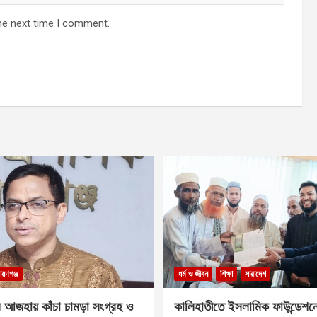
he next time I comment.
ায়ণগঞ্জ
ধর্ম ও জীবন
শিক্ষা
সারাদেশ
 আজহায় কাঁচা চামড়া সংগ্রহ ও
কালিহাতীতে ইসলামিক ফাউন্ডেশন