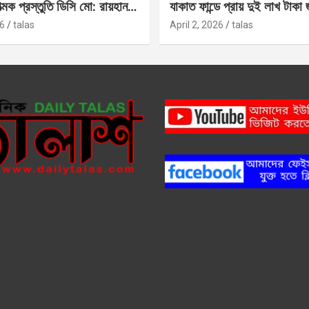
াত্মক প্রস্তুতি ডিসি মো: রায়হান
যাকাত ফান্ডে প্রায় দুই লাখ টাকা
6
talas
April 2, 2026
talas