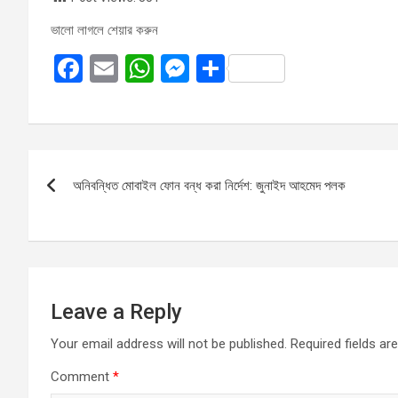
ভালো লাগলে শেয়ার করুন
F
E
W
M
S
a
m
h
es
h
ce
ail
at
se
ar
b
s
n
e
Post
o
A
g
অনিবন্ধিত মোবাইল ফোন বন্ধ করা নির্দেশ: জুনাইদ আহমেদ পলক
navigation
o
p
er
k
p
Leave a Reply
Your email address will not be published.
Required fields a
Comment
*