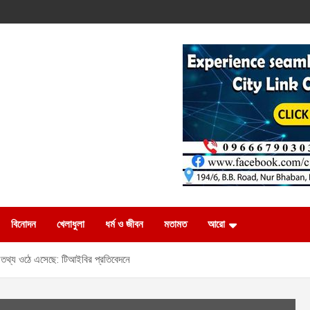
বিনোদন
খেলাধুলা
ধর্ম ও জীবন
মতামত
আরো
সব তথ্য ওঠে এসেছে: টিআইবির প্রতিবেদনে