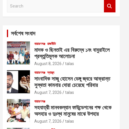
S
e
a
r
c
সর্বশেষ সংবাদ
h
নারায়ণগঞ্জ
রাজনীতি
মাদক ও ছিনতাই এর বিরুদ্ধে ১নং বাবুরাইলে
প্রস্তুতিমূলক আলোচনা
August 8, 2026
talas
নারায়ণগঞ্জ
স্বাস্থ্য
সাংবাদিক সাজু হোসেন ডেঙ্গু জ্বরে আক্রান্ত
সুস্থতা কামনায় দোয়া চেয়েছে পরিবার
August 7, 2026
talas
নারায়ণগঞ্জ
সহযাত্রী মানবকল্যান ফাউন্ডেশনের পক্ষ থেকে
অসহায় ও দুঃস্থ মানুষের মাঝে উপহার
August 7, 2026
talas