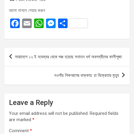
ভালো লাগলে শেয়ার করুন
F
E
W
M
S
a
m
h
es
h
ce
ail
at
se
ar
b
s
n
e
Post
সারাদেশে ১২ ই নভেম্বর থেকে শুরু হয়েছে সনাতন ধর্ম অবলম্বীদের কালীপূজা
o
A
g
navigation
o
p
er
নওগাঁয় পিকআপের ধাক্কায়: চা বিক্রেতার মৃত্যু
k
p
Leave a Reply
Your email address will not be published.
Required fields
are marked
*
Comment
*