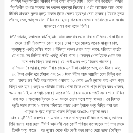
বাণিজ্য মন্ত্রণালয়ের সিনিয়র সচিব তপন কান্তি ঘোষ। তিনি দাবি করেছেন, বাজার
স্থিতিশীল রাখতে সরকার সব ধরনের ব্যবস্থা নিয়েছে। এরই আলোকে আজ থেকে
টিসিবি মাধ্যমে সুলভ মূল্যে ঢাকায় ট্রাক সেলের ব্যবস্থা নেয়া হয়েছে। ট্রাকে মূলত
পেঁয়াজ, তেল, আলু ও ডাল বিক্রি করা হবে। গতকাল সোমবার সচিবালয়ে এক সংবাদ
সম্মেলনে এমন কথা বলেন তিনি।
তিনি জানান, ফ্যামিলি কার্ড ছাড়াও আজ মঙ্গলবার থেকে ঢাকায় টিসিবির খোলা ট্রাক
থেকে চারটি নিত্যপণ্য কেনা যাবে। ঢাকা শহরে যেহেতু অনেক মানুষের চাপ,
দ্রব্যমূল্য একটু বেশিই থাকে। বিভিন্ন অঞ্চল থেকে পণ্য আসে, পরিবহন ব্যয়টা
যোগ হয়, সব মিলিয়ে দামটা একটু বেশিই থাকে। সেজন্য খোলা ট্রাক থেকে কম
দামে পণ্য বিক্রি করা হবে। যে কেউ এসব পণ্য কিনতে পারবেন।
বাণিজ্যসচিব জানান, খোলা ট্রাক থেকে ৬০ টাকা কেজিতে ডাল, ৩০ টাকায় আলু,
৫০ টাকা কেজি দরে পেঁয়াজ এবং ১০০ টাকা লিটার দামে সয়াবিন তেল বিক্রি করা
হবে। ঢাকার দুই সিটি করপোরেশন এলাকায় ২৫ থেকে ৩০টি ট্রাকে করে এসব পণ্য
বিক্রি শুরু হবে। শুক্র ও শনিবার ঢাকায় খোলা ট্রাক থেকে পণ্য বিক্রি বন্ধ থাকবে,
অন্য সবদিনই এ কর্মসূচি চলবে। একেক দিন ঢাকার একেক স্পটে এসব পণ্য বিক্রি
করা হবে। প্রত্যেক ট্রাকে ৩০০ জনকে দেয়ার মতো পণ্য থাকবে। সে হিসাবে
প্রতি মাসে ঢাকায় ৯ হাজার পরিবারের কাছে খোলা ট্রাকে পণ্য বিক্রি করা হবে।
পণ্যের সংগ্রহ বাড়াতে পারলে বিক্রির আওতাও বাড়ানো হবে।
ঢাকার দুই সিটি করপোরেশন এলাকায় ১৩ লাখ মানুষের টিসিবি কার্ড আছে জানিয়ে
তিনি বলেন, সারা দেশে টিসিবি কার্ডধারী এক কোটি পরিবার গত বছরের মার্চ মাস থেকে
তিনটি পণ্য পাচ্ছে। গত জুলাই থেকে পাঁচ কেজি করে চালও দেয়া হচ্ছে।বৈশ্বিক