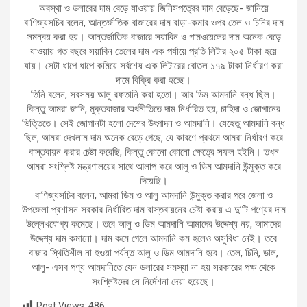
অবস্থা ও ডলারের দাম বেড়ে যাওয়ায় জিনিসপত্রের দাম বেড়েছে- জানিয়ে
বাণিজ্যসচিব বলেন, আন্তর্জাতিক বাজারের দাম বাড়া-কমার ওপর তেল ও চিনির দাম
সমন্বয় করা হয়। আন্তর্জাতিক বাজারে সয়াবিন ও পামওয়েলের দাম অনেক বেড়ে
যাওয়ায় গত বছরে সয়াবিন তেলের দাম এক পর্যায়ে প্রতি লিটার ২০৫ টাকা হয়ে
যায়। সেটা ধাপে ধাপে কমিয়ে সর্বশেষ এক লিটারের বোতল ১৭৯ টাকা নির্ধারণ করা
দামে বিক্রি করা হচ্ছে।
তিনি বলেন, সবসময় আলু রফতানি করা হতো। আর ডিম আমদানি বন্ধ ছিল।
কিন্তু আমরা জানি, মুক্তবাজার অর্থনীতিতে দাম নির্ধারিত হয়, চাহিদা ও জোগানের
ভিত্তিতে। সেই জোগানটা হলো দেশের উৎপাদন ও আমদানি। যেহেতু আমদানি বন্ধ
ছিল, আমরা দেখলাম দাম অনেক বেড়ে গেছে, যে কারণে প্রথমে আমরা নির্ধারণ করে
বাস্তবায়ন করার চেষ্টা করেছি, কিন্তু কোনো কোনো ক্ষেত্রে সফল হইনি। তখন
আমরা সংশ্লিষ্ট মন্ত্রণালয়ের সাথে আলাপ করে আলু ও ডিম আমদানি উন্মুক্ত করে
দিয়েছি।
বাণিজ্যসচিব বলেন, আমরা ডিম ও আলু আমদানি উন্মুক্ত করার পরে জেলা ও
উপজেলা প্রশাসন সরকার নির্ধারিত দাম বাস্তবায়নের চেষ্টা করায় এ দু’টি পণ্যের দাম
উল্লেখযোগ্য কমেছে। তবে আলু ও ডিম আমদানি আমাদের উদ্দেশ্য নয়, আমাদের
উদ্দেশ্য দাম কমানো। দাম কমে গেলে আমদানি কম হলেও অসুবিধা নেই। তবে
বাজার স্থিতিশীল না হওয়া পর্যন্ত আলু ও ডিম আমদানি হবে। তেল, চিনি, ডাল,
আলু- এসব পণ্য আমদানিতে যেন ডলারের সমস্যা না হয় সরকারের পক্ষ থেকে
সংশ্লিষ্টদের সে নির্দেশনা দেয়া হয়েছে।
Post Views:
486