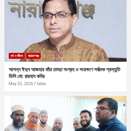
ধর্ম ও জীবন
নারায়ণগঞ্জ
আসন্ন ঈদুল আজহায় কাঁচা চামড়া সংগ্রহ ও সংরক্ষণে সর্বাত্মক প্রস্তুতি
ডিসি মো: রায়হান কবির
May 25, 2026
talas