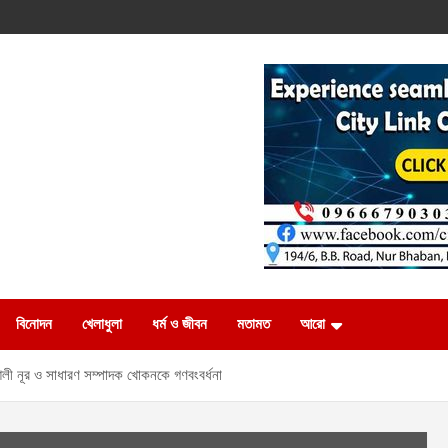
বিনোদন
খেলাধুলা
ধর্ম ও জীবন
মতামত
আরো
 নূর ও সাধারণ সম্পাদক খোকনকে গণবংবর্ধনা