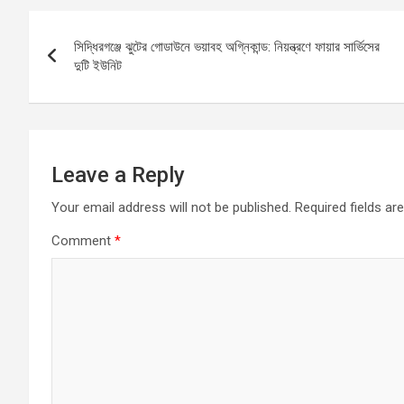
b
s
n
e
Post
o
A
g
সিদ্ধিরগঞ্জে ঝুটের গোডাউনে ভয়াবহ অগ্নিকান্ড: নিয়ন্ত্রণে ফায়ার সার্ভিসের
navigation
o
p
er
দুটি ইউনিট
k
p
Leave a Reply
Your email address will not be published.
Required fields a
Comment
*