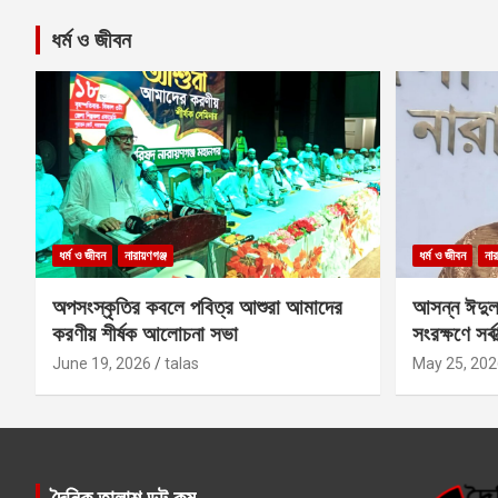
ধর্ম ও জীবন
ধর্ম ও জীবন
নারায়ণগঞ্জ
ধর্ম ও জীবন
নার
অপসংস্কৃতির কবলে পবিত্র আশুরা আমাদের
আসন্ন ঈদুল
করণীয় শীর্ষক আলোচনা সভা
সংরক্ষণে সর্ব
কবির
June 19, 2026
talas
May 25, 202
দৈনিক তালাশ ডট কম