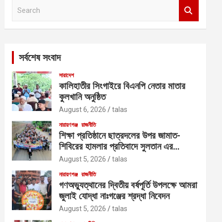
S
e
a
r
c
সর্বশেষ সংবাদ
h
সারাদেশ
কালিহাতীর সিংগাইরে বিএনপি নেতার মাতার
কুলখানি অনুষ্ঠিত
August 6, 2026
talas
নারায়ণগঞ্জ
রাজনীতি
শিক্ষা প্রতিষ্ঠানে ছাত্রদলের উপর জামাত-
শিবিরের হামলার প্রতিবাদে সুলতান এর
নেতৃত্বে বিক্ষোভ
August 5, 2026
talas
নারায়ণগঞ্জ
রাজনীতি
গণঅভ্যুত্থানের দ্বিতীয় বর্ষপূর্তি উপলক্ষে আমরা
জুলাই যোদ্ধা নাঃগঞ্জের শ্রদ্ধা নিবেদন
August 5, 2026
talas