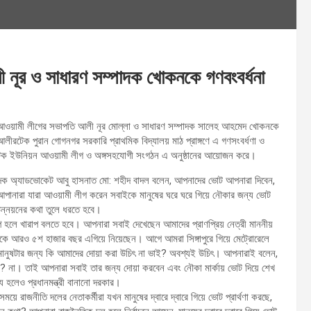
ূর ও সাধারণ সম্পাদক খোকনকে গণবংবর্ধনা
ন আওয়ামী লীগের সভাপতি আলী নূর মোল্লা ও সাধারণ সম্পাদক সালেহ আহমেদ খোকনকে
রটেক পুরান গোগনগর সরকারি প্রাথমিক বিদ্যালয় মাঠ প্রাঙ্গণে এ গণসংবর্ধণা ও
লীরটেক ইউনিয়ন আওয়ামী লীগ ও অঙ্গসহযোগী সংগঠন এ অনুষ্ঠানের আয়োজন করে।
ম্পাদক অ্যাডভোকেট আবু হাসনাত মো: শহীদ বাদল বলেন, আপনাদের ভোট আপনারা দিবেন,
পানারা যারা আওয়ামী লীগ করেন সবাইকে মানুষের ঘরে ঘরে গিয়ে নৌকার জন্য ভোট
উন্নয়নের কথা তুলে ধরতে হবে।
 হলে খারাপ বলতে হবে। আপনারা সবাই দেখেছেন আমাদের প্রাণপ্রিয় নেত্রী মাননীয়
দেশকে আরও ৫শ হাজার বছর এগিয়ে নিয়েছেন। আগে আমরা সিঙ্গাপুরে গিয়ে মেট্রোরেলে
ানুষটার জন্য কি আমাদের দোয়া করা উচিৎ না ভাই? অবশ্যই উচিৎ। আপনারাই বলেন,
্ভব? না। তাই আপনারা সবাই তার জন্য দোয়া করবেন এবং নৌকা মার্কায় ভোট দিয়ে শেখ
 হলেও প্রধানমন্ত্রী বানানো দরকার।
ময়ে রাজনীতি দলের নেতাকর্মীরা যখন মানুষের দ্বারে দ্বারে গিয়ে ভোট প্রার্থণা করছে,