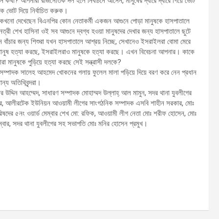
 কথা? আপনারা রাজনৈতিক দল হলে নির্বাচনে আসেন, মানুষের দ্বারে দ্বারে গিয়ে ভোট
কে ভোট দিয়ে নির্বাচিত করুক।
 কি কখনো দেখেছেন বিএনপির কোন নেতাকর্মী একজন আগুনে পোড়া মানুষকে হাসপাতালে
্রী শেখ হাসিনা ওই সব আগুনে দ্বগ্ধ হওয়া মানুষদের দেখার জন্য হাসপাতালে ছুটে
বাঁচার জন্য শিশুরা যখন হাসপাতালে আশ্রয় নিচ্ছে, সেখানেও ইসরাইলরা বোমা মেরে
ানুষ হত্যা করছে, ইসরাইলরাও মানুষকে হত্যা করছে। এখন বিবেচনা আপনার। কাকে
রা মানুষকে পুড়িয়ে হত্যা করছে সেই সন্ত্রাসী দলকে?
্পাদক সালেহ আহমেদ খোকনের গলায় ফুলেল মালা পড়িয়ে দিয়ে বরণ করে নেন প্রধান
ন্য অতিথিবৃন্দরা।
উদ্দিন আহম্মেদ, সাধারণ সম্পাদক মোহাম্মদ উল্লাহ্ আল মামুন, সদর থানা যুবলীগের
ার, আলীরটেক ইউনিয়ন আওয়ামী লীগের সাংগঠনিক সম্পাদক এসবি শাহীন সরকার, মোঃ
িষদের ৫নং ওয়ার্ড মেম্বার শেখ মো: রফিক, আওয়ামী লীগ নেতা মোঃ শরীফ হোসেন, মোঃ
মেম্বার, সদর থানা যুবলীগের সহ সভাপতি মোঃ মনির হোসেন প্রমুখ।