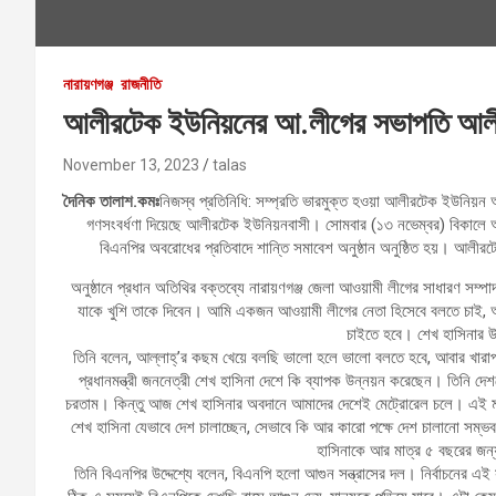
নারায়ণগঞ্জ
রাজনীতি
আলীরটেক ইউনিয়নের আ.লীগের সভাপতি আলী ন
November 13, 2023
talas
দৈনিক তালাশ.কমঃ
নিজস্ব প্রতিনিধি: সম্প্রতি ভারমুক্ত হওয়া আলীরটেক ইউনিয়
গণসংবর্ধণা দিয়েছে আলীরটেক ইউনিয়নবাসী। সোমবার (১৩ নভেম্বর) বিকালে আলী
বিএনপির অবরোধের প্রতিবাদে শান্তি সমাবেশ অনুষ্ঠান অনুষ্ঠিত হয়। আ
অনুষ্ঠানে প্রধান অতিথির বক্তব্যে নারায়ণগঞ্জ জেলা আওয়ামী লীগের সাধারণ স
যাকে খুশি তাকে দিবেন। আমি একজন আওয়ামী লীগের নেতা হিসেবে বলতে চাই, আ
চাইতে হবে। শেখ হাসিনার 
তিনি বলেন, আল্লাহ্’র কছম খেয়ে বলছি ভালো হলে ভালো বলতে হবে, আবার খারাপ
প্রধানমন্ত্রী জননেত্রী শেখ হাসিনা দেশে কি ব্যাপক উন্নয়ন করেছেন। তিনি 
চরতাম। কিন্তু আজ শেখ হাসিনার অবদানে আমাদের দেশেই মেট্রোরেল চলে। এই ম
শেখ হাসিনা যেভাবে দেশ চালাচ্ছেন, সেভাবে কি আর কারো পক্ষে দেশ চালানো সম
হাসিনাকে আর মাত্র ৫ বছরের জন্য
তিনি বিএনপির উদ্দেশ্যে বলেন, বিএনপি হলো আগুন সন্ত্রাসের দল। নির্বাচনের এই স