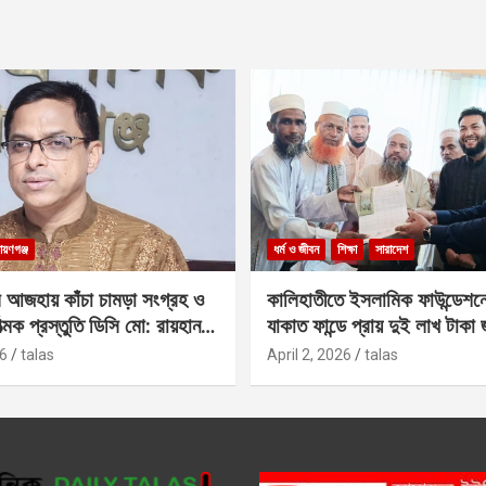
ায়ণগঞ্জ
ধর্ম ও জীবন
শিক্ষা
সারাদেশ
 আজহায় কাঁচা চামড়া সংগ্রহ ও
কালিহাতীতে ইসলামিক ফাউন্ডেশন
াত্মক প্রস্তুতি ডিসি মো: রায়হান
যাকাত ফান্ডে প্রায় দুই লাখ টাকা
6
talas
April 2, 2026
talas