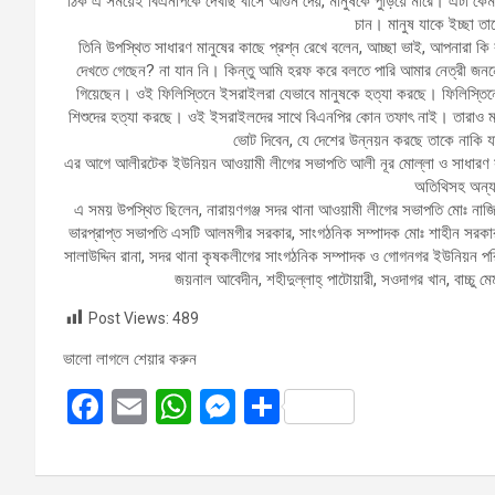
ঠিক এ সময়েই বিএনপিকে দেখছি বাসে আগুন দেয়, মানুষকে পুড়িয়ে মারে। এটা কেমন
চান। মানুষ যাকে ইচ্ছা তা
তিনি উপস্থিত সাধারণ মানুষের কাছে প্রশ্ন রেখে বলেন, আচ্ছা ভাই, আপনারা
দেখতে গেছেন? না যান নি। কিন্তু আমি হরফ করে বলতে পারি আমার নেত্রী জননেত
গিয়েছেন। ওই ফিলিস্তিনে ইসরাইলরা যেভাবে মানুষকে হত্যা করছে। ফিলিস্তিনে 
শিশুদের হত্যা করছে। ওই ইসরাইলদের সাথে বিএনপির কোন তফাৎ নাই। তারাও ম
ভোট দিবেন, যে দেশের উন্নয়ন করছে তাকে নাকি যা
এর আগে আলীরটেক ইউনিয়ন আওয়ামী লীগের সভাপতি আলী নূর মোল্লা ও সাধারণ সম
অতিথিসহ অন্যা
এ সময় উপস্থিত ছিলেন, নারায়ণগঞ্জ সদর থানা আওয়ামী লীগের সভাপতি মোঃ নাজির 
ভারপ্রাপ্ত সভাপতি এসটি আলমগীর সরকার, সাংগঠনিক সম্পাদক মোঃ শাহীন সরক
সালাউদ্দিন রানা, সদর থানা কৃষকলীগের সাংগঠনিক সম্পাদক ও গোগনগর ইউনিয়ন পর
জয়নাল আবেদীন, শহীদুল্লাহ্ পাটোয়ারী, সওদাগর খান, বাচ্চু 
Post Views:
489
ভালো লাগলে শেয়ার করুন
F
E
W
M
S
a
m
h
es
h
ce
ail
at
se
ar