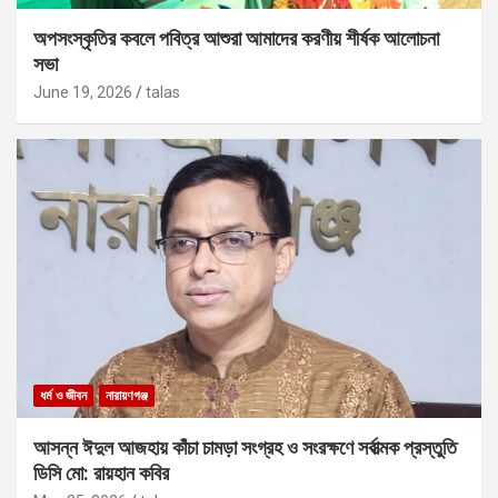
অপসংস্কৃতির কবলে পবিত্র আশুরা আমাদের করণীয় শীর্ষক আলোচনা
সভা
June 19, 2026
talas
ধর্ম ও জীবন
নারায়ণগঞ্জ
আসন্ন ঈদুল আজহায় কাঁচা চামড়া সংগ্রহ ও সংরক্ষণে সর্বাত্মক প্রস্তুতি
ডিসি মো: রায়হান কবির