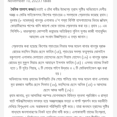
November 10, 2023
talas
দৈনিক তালাশ.কমঃ
ছিনতাই ও চাঁদা দাবীর উদ্দেশ্যে ত্রাস সৃষ্টির অভিযোগে দেশীয়
অস্ত্র ও মোটর সাইকেলসহ কিশোর গ্যাংয়ের ৩ সদস্যকে গ্রেফতার করেছে র‍্যাব।
বুধবার (৮ নভেম্বর) খানপুর এলাকার ৩’শ শয্যা বিশিষ্ট হাসপাতালের ভিতর ডক্টরস্
কোয়ার্টারসের পাশের খালি জায়গা থেকে তাদের গ্রেফতার করা হয়। র‍্যাব ১১ এর
সিপিসি-১ ভারপ্রাপ্ত কোম্পানী কমান্ডার অতিরিক্ত পুলিশ সুপার কাজী শাহাবুদ্দিন
আহমেদ এক সংবাদ বিজ্ঞপ্তিতে এ তথ্য জানান।
গ্রেফতার করা হয়েছে কিশোর গ্যাংয়ের লিডার সদর মডেল থানার খানপুর ব্রাঞ্চ
রোডের মহসিন মিয়ার ছেলে ফাহিম (২৪), গ্যাংয়ের সদস্য ফতুল্লার ভোলাইল
বকুলতলা এলাকার বেলায়েত হোসেনের ছেলে সিয়াম হোসেন (১৯) ও খানপুর ব্রাঞ্চ
রোডের মৃত মুকুল মিয়ার ছেলে আহাদুল ইসলাম ফাহিম (২৪)। এসময় তাদের নিকট
হতে ১ টি সুইচ গিয়ার, ২ টি লোহার পাইপ উদ্ধার ও ২ টি মোটরসাইকেল জব্দ করা
হয়।
অভিযানের সময় র‍্যাবের উপস্থিতি টের পেয়ে পালিয়ে যায় সদর মডেল থানা এলাকার
মৃত রমজান আলীর ছেলে সিফাত (২৬), মহসিনের ছেলে অনিক (২৪) ও আলমের
ছেলে আদর আলী (১৯)।
র‍্যাব জানায়, ধৃত আসামিরা পরস্পর যোগসাজসে বিভিন্ন ব্যবসা প্রতিষ্ঠান ও রাস্তা
ঘাটে পরিকল্পিতভাবে দলবদ্ধ হয়ে অস্ত্রসস্ত্রের মহড়া ও দাপট প্রদর্শন করে ভয়ভীতি
দেখিয়ে বিশৃঙ্খলা এবং অরাজকতা পরিস্থিতি সৃষ্টি করে। তারা জনমনে ত্রাসের সৃষ্টির
মাধ্যমে জনসাধারণের নিকট হতে চাঁদা দাবী করে। এলাকাবাসী তাদের হিংস্রতা,