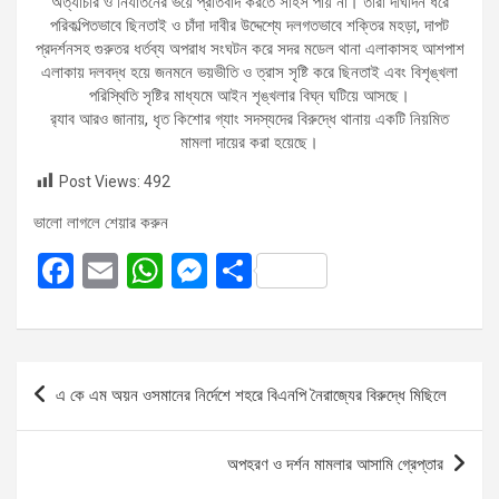
অত্যাচার ও নির্যাতনের ভয়ে প্রতিবাদ করতে সাহস পায় না। তারা দীর্ঘদিন ধরে
পরিকল্পিতভাবে ছিনতাই ও চাঁদা দাবীর উদ্দেশ্যে দলগতভাবে শক্তির মহড়া, দাপট
প্রদর্শনসহ গুরুতর ধর্তব্য অপরাধ সংঘটন করে সদর মডেল থানা এলাকাসহ আশপাশ
এলাকায় দলবদ্ধ হয়ে জনমনে ভয়ভীতি ও ত্রাস সৃষ্টি করে ছিনতাই এবং বিশৃঙ্খলা
পরিস্থিতি সৃষ্টির মাধ্যমে আইন শৃঙ্খলার বিঘ্ন ঘটিয়ে আসছে।
র‍্যাব আরও জানায়, ধৃত কিশোর গ্যাং সদস্যদের বিরুদ্ধে থানায় একটি নিয়মিত
মামলা দায়ের করা হয়েছে।
Post Views:
492
ভালো লাগলে শেয়ার করুন
F
E
W
M
S
a
m
h
es
h
ce
ail
at
se
ar
b
s
n
e
Post
এ কে এম অয়ন ওসমানের নির্দেশে শহরে বিএনপি নৈরাজ্যের বিরুদ্ধে মিছিলে
o
A
g
navigation
o
p
er
অপহরণ ও দর্শন মামলার আসামি গ্রেপ্তার
k
p