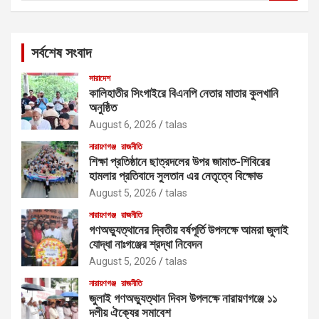
a
r
c
সর্বশেষ সংবাদ
h
সারাদেশ
কালিহাতীর সিংগাইরে বিএনপি নেতার মাতার কুলখানি
অনুষ্ঠিত
August 6, 2026
talas
নারায়ণগঞ্জ
রাজনীতি
শিক্ষা প্রতিষ্ঠানে ছাত্রদলের উপর জামাত-শিবিরের
হামলার প্রতিবাদে সুলতান এর নেতৃত্বে বিক্ষোভ
August 5, 2026
talas
নারায়ণগঞ্জ
রাজনীতি
গণঅভ্যুত্থানের দ্বিতীয় বর্ষপূর্তি উপলক্ষে আমরা জুলাই
যোদ্ধা নাঃগঞ্জের শ্রদ্ধা নিবেদন
August 5, 2026
talas
নারায়ণগঞ্জ
রাজনীতি
জুলাই গণঅভ্যুত্থান দিবস উপলক্ষে নারায়ণগঞ্জে ১১
দলীয় ঐক্যের সমাবেশ