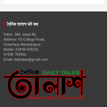
দৈনিক তালাশ ডট কম
Editor : Md. Jewel Ali,
Address: 93 College Road,
Golachipa, Narayangonj.
Mobile: 01818-939232,
01928-702966.
Email:
dailytalas@gmail.com