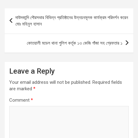
ce
ail
at
se
ar
b
s
n
e
Post
দাউদকান্দি পৌরসভার বিভিন্ন প্রতিষ্ঠানের উন্নয়নমূলক কার্যক্রম পরিদর্শন করেন
o
A
g
navigation
মোঃ মহিনুল হাসান
o
p
er
k
p
কোতয়ালী মডেল থানা পুলিশ কর্তৃক ১৩ কেজি গাঁজা সহ গ্রেফতার ১
Leave a Reply
Your email address will not be published.
Required fields
are marked
*
Comment
*