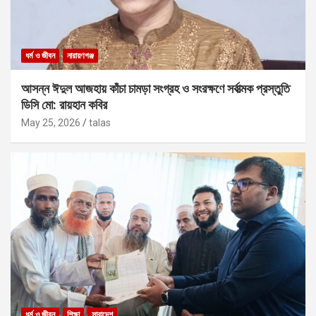
ধর্ম ও জীবন
নারায়ণগঞ্জ
আসন্ন ঈদুল আজহায় কাঁচা চামড়া সংগ্রহ ও সংরক্ষণে সর্বাত্মক প্রস্তুতি
ডিসি মো: রায়হান কবির
May 25, 2026
talas
ধর্ম ও জীবন
শিক্ষা
সারাদেশ