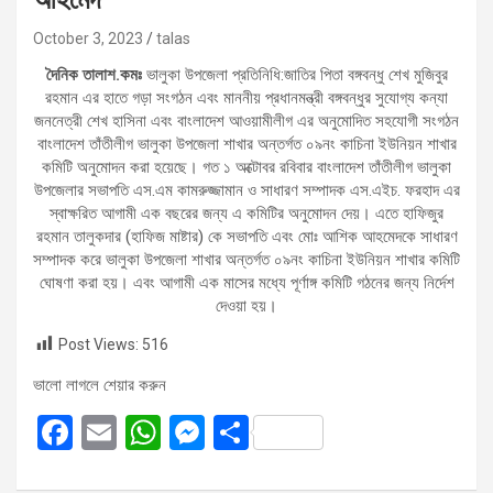
October 3, 2023
talas
দৈনিক তালাশ.কমঃ
ভালুকা উপজেলা প্রতিনিধি:জাতির পিতা বঙ্গবন্ধু শেখ মুজিবুর
রহমান এর হাতে গড়া সংগঠন এবং মাননীয় প্রধানমন্ত্রী বঙ্গবন্ধুর সুযোগ্য কন্যা
জননেত্রী শেখ হাসিনা এবং বাংলাদেশ আওয়ামীলীগ এর অনুমোদিত সহযোগী সংগঠন
বাংলাদেশ তাঁতীলীগ ভালুকা উপজেলা শাখার অন্তর্গত ০৯নং কাচিনা ইউনিয়ন শাখার
কমিটি অনুমোদন করা হয়েছে। গত ১ অক্টোবর রবিবার বাংলাদেশ তাঁতীলীগ ভালুকা
উপজেলার সভাপতি এস.এম কামরুজ্জামান ও সাধারণ সম্পাদক এস.এইচ. ফরহাদ এর
স্বাক্ষরিত আগামী এক বছরের জন্য এ কমিটির অনুমোদন দেয়। এতে হাফিজুর
রহমান তালুকদার (হাফিজ মাষ্টার) কে সভাপতি এবং মোঃ আশিক আহমেদকে সাধারণ
সম্পাদক করে ভালুকা উপজেলা শাখার অন্তর্গত ০৯নং কাচিনা ইউনিয়ন শাখার কমিটি
ঘোষণা করা হয়। এবং আগামী এক মাসের মধ্যে পূর্ণাঙ্গ কমিটি গঠনের জন্য নির্দেশ
দেওয়া হয়।
Post Views:
516
ভালো লাগলে শেয়ার করুন
F
E
W
M
S
a
m
h
es
h