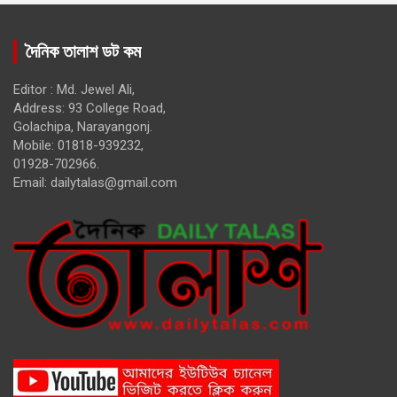
দৈনিক তালাশ ডট কম
Editor : Md. Jewel Ali,
Address: 93 College Road,
Golachipa, Narayangonj.
Mobile: 01818-939232,
01928-702966.
Email:
dailytalas@gmail.com