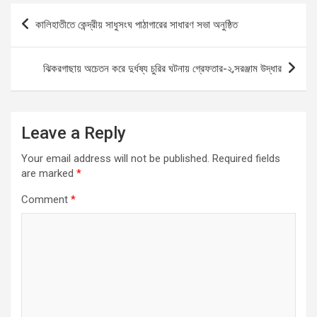
b
s
n
e
Post
কালিহাতীতে কেন্দ্রীয় সাধুসংঘ পাঠাগারের সাধারণ সভা অনুষ্ঠিত
o
A
g
navigation
o
p
er
ঝিকরগাছায় অচেতন করে দুর্ধষ্য চুরির ঘটনায় গ্রেফতার-২,সরঞ্জাম উদ্ধার
k
p
Leave a Reply
Your email address will not be published.
Required fields
are marked
*
Comment
*