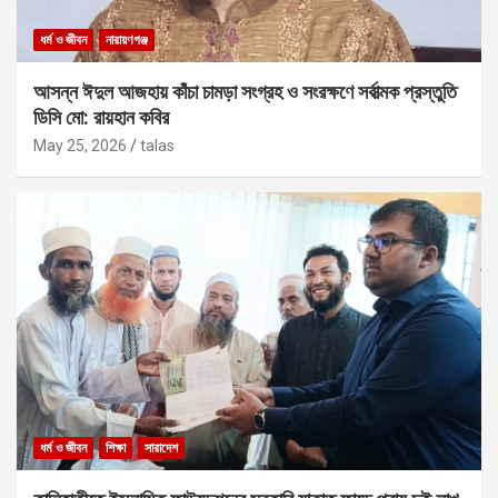
ধর্ম ও জীবন
নারায়ণগঞ্জ
আসন্ন ঈদুল আজহায় কাঁচা চামড়া সংগ্রহ ও সংরক্ষণে সর্বাত্মক প্রস্তুতি
ডিসি মো: রায়হান কবির
May 25, 2026
talas
ধর্ম ও জীবন
শিক্ষা
সারাদেশ