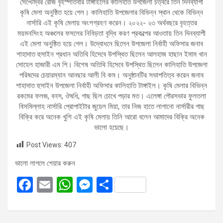
সেপ্টেম্বর রোজ বৃহস্পতিবার টাঙ্গাইলের কালিহাত উপজেলা চত্বরে তিন দিনব্যাপী
কৃষি মেলা অনুষ্ঠিত হয়ে গেল। কালিহাতি উপজেলার বিভিন্ন স্থান থেকে বিভিন্ন
নার্সারি এই কৃষি মেলায় অংশগ্রহণ করেন। ২০২২- ২৩ অর্থবছরে বৃহত্তর
ময়মনসিংহ অঞ্চলের ফসলের নিবিড়তা বৃদ্ধি করণ প্রকল্পের আওতায় তিন দিনব্যাপী
এই মেলা অনুষ্ঠিত হয়ে গেল। উদ্বোধনে ছিলেন উপজেলা নির্বাহী অফিসার জনাব
শাহাদাত হুসাইন প্রধান অতিথি হিসেবে উপস্থিত ছিলেন আলহাজ হাছান ইমাম খান
সোহেল হাজারী এম পি। বিশেষ অতিথি হিসেবে উপস্থিত ছিলেন কালিহাতি উপজেলা
পরিষদের চেয়ারম্যান আনছার আলী বি কম। অনুষ্ঠানটির সভাপতিত্ব করেন জনাব
শাহাদাত হুসাইন উপজেলা নির্বাহী অফিসার কালিহাতি টাঙ্গাইল। কৃষি মেলার বিভিন্ন
রকমের ফলজ, বনস, ঔষধি, গাছ ছিল চোখে পড়ার মত। এলেঙ্গা পৌরসভার ফুলতলা
বিসমিল্লাহ নার্সারি প্রোপাইটার জুয়েল মিয়া, তার নিজ হাতে লাগানো নার্সারীর গাছ
বিক্রি করে অনেক খুশি এই কৃষি মেলায় তিনি আরো বলেন আমাদের বিক্রি অনেক
ভালো হয়েছে।
Post Views:
407
ভালো লাগলে শেয়ার করুন
F
E
W
M
S
a
m
h
es
h
ce
ail
at
se
ar