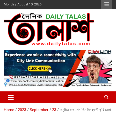
Skip
Monday, August 10, 2026
to
content
dailytalas.com
সত্যের সন্ধানে দৈনিক তালাশ ডট কম
Home
2023
September
23
অনুষ্ঠিত হয়ে গেল তিন দিনব্যাপী কৃষি মেলা