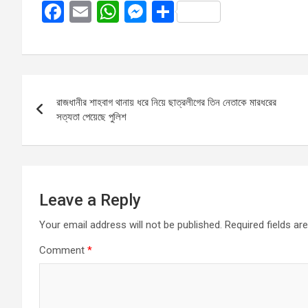
F
E
W
M
S
a
m
h
es
h
ce
ail
at
se
ar
b
s
n
e
Post
o
A
g
রাজধানীর শাহবাগ থানায় ধরে নিয়ে ছাত্রলীগের তিন নেতাকে মারধরের
navigation
o
p
er
সত্যতা পেয়েছে পুলিশ
k
p
Leave a Reply
Your email address will not be published.
Required fields a
Comment
*