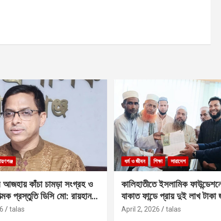
ায়ণগঞ্জ
ধর্ম ও জীবন
শিক্ষা
সারাদেশ
 আজহায় কাঁচা চামড়া সংগ্রহ ও
কালিহাতীতে ইসলামিক ফাউন্ডেশন
াত্মক প্রস্তুতি ডিসি মো: রায়হান
যাকাত ফান্ডে প্রায় দুই লাখ টাকা
6
talas
April 2, 2026
talas