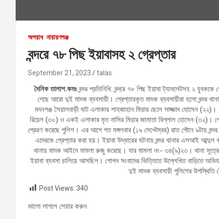
অপরাধ
নারায়ণগঞ্জ
বন্দরে ৭৮ পিছ ইয়াবাসহ ২ গ্রেপ্তার
September 21, 2023
talas
দৈনিক তালাশ.কমঃ
বন্দর প্রতিনিধি: বন্দরে ৭৮ পিছ ইয়াবা ট্যাবলেটসহ ২ যুবকক
গেছে আরো দুই মাদক ব্যবসায়ী। গ্রেপ্তারকৃত মাদক ব্যবসায়ীরা হলো বন্দর থানা
মদনগঞ্জ সৈয়ালবাড়ী ঘাট এলাকার শাহজাহান মিয়ার ছেলে সাজ্জাদ হোসেন (২২)।
রিয়েল (৩০) ও একই এলাকার মৃত নাসির মিয়ার জামাতা বিল্লাল হোসেন (৩২)। গ্রে
প্রেরণ করেছে পুলিশ। এর আগে গত মঙ্গলবার (১৯ সেপ্টেম্বর) রাত পৌনে ৯টায় বন্
এদেরকে গ্রেপ্তার করা হয়। ইয়াবা উদ্ধারের ঘটনায় বন্দর থানার এসআই আব্দুল বা
থানায় মাদক আইনে মামলা রুজু করেছে। যার মামলা নং- ৩৪(৯)২৩। থানা সূত্রে জা
ইয়াবা ব্যবসা চালিয়ে আসছিল। গোপন সংবাদের ভিত্তিতে উল্লেখিত বাড়িতে অভিযা
দুই মাদক ব্যবসায়ী পুলিশের উপস্থিতি
Post Views:
340
ভালো লাগলে শেয়ার করুন