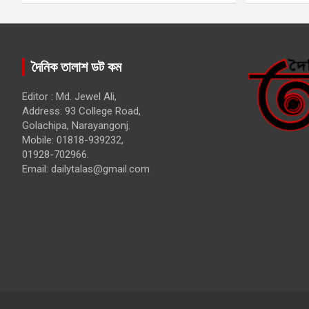
দৈনিক তালাশ ডট কম
Editor : Md. Jewel Ali,
Address: 93 College Road,
Golachipa, Narayangonj.
Mobile: 01818-939232,
01928-702966.
Email:
dailytalas@gmail.com