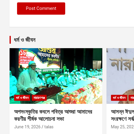
ধর্ম ও জীবন
ধর্ম ও জীবন
নারায়ণগঞ্জ
ধর্ম ও জীবন
নার
অপসংস্কৃতির কবলে পবিত্র আশুরা আমাদের
আসন্ন ঈদুল
করণীয় শীর্ষক আলোচনা সভা
সংরক্ষণে সর্ব
কবির
June 19, 2026
talas
May 25, 202