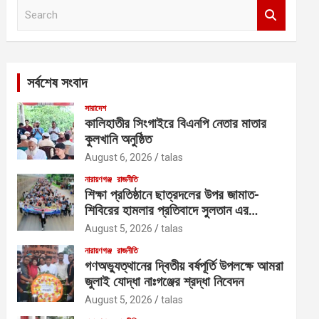
S
e
a
r
c
সর্বশেষ সংবাদ
h
সারাদেশ
কালিহাতীর সিংগাইরে বিএনপি নেতার মাতার
কুলখানি অনুষ্ঠিত
August 6, 2026
talas
নারায়ণগঞ্জ
রাজনীতি
শিক্ষা প্রতিষ্ঠানে ছাত্রদলের উপর জামাত-
শিবিরের হামলার প্রতিবাদে সুলতান এর
নেতৃত্বে বিক্ষোভ
August 5, 2026
talas
নারায়ণগঞ্জ
রাজনীতি
গণঅভ্যুত্থানের দ্বিতীয় বর্ষপূর্তি উপলক্ষে আমরা
জুলাই যোদ্ধা নাঃগঞ্জের শ্রদ্ধা নিবেদন
August 5, 2026
talas