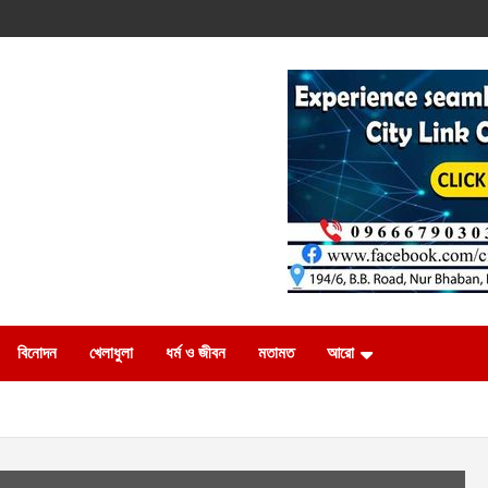
বিনোদন
খেলাধুলা
ধর্ম ও জীবন
মতামত
আরো