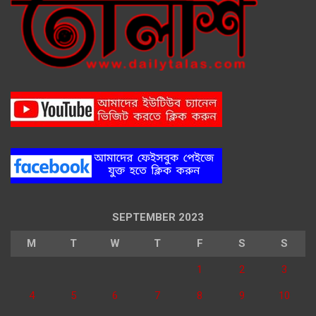
SEPTEMBER 2023
M
T
W
T
F
S
S
1
2
3
4
5
6
7
8
9
10