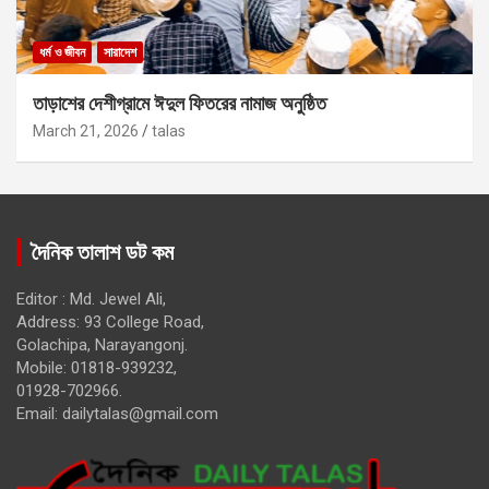
ধর্ম ও জীবন
সারাদেশ
তাড়াশের দেশীগ্রামে ঈদুল ফিতরের নামাজ অনুষ্ঠিত
March 21, 2026
talas
দৈনিক তালাশ ডট কম
Editor : Md. Jewel Ali,
Address: 93 College Road,
Golachipa, Narayangonj.
Mobile: 01818-939232,
01928-702966.
Email:
dailytalas@gmail.com