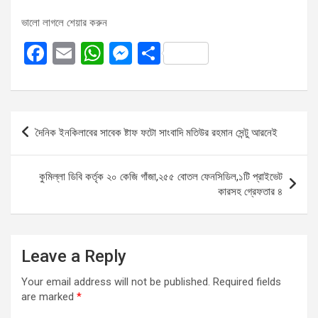
ভালো লাগলে শেয়ার করুন
F
E
W
M
S
a
m
h
es
h
ce
ail
at
se
ar
b
s
n
e
Post
দৈনিক ইনকিলাবের সাবেক ষ্টাফ ফটো সাংবাদি মতিউর রহমান সেন্টু আরনেই
o
A
g
navigation
o
p
er
কুমিল্লা ডিবি কর্তৃক ২০ কেজি গাঁজা,২৫৫ বোতল ফেনসিডিল,১টি প্রাইভেট
k
p
কারসহ গ্রেফতার ৪
Leave a Reply
Your email address will not be published.
Required fields
are marked
*