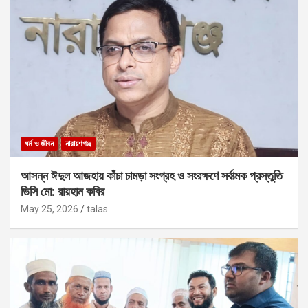
ধর্ম ও জীবন
নারায়ণগঞ্জ
আসন্ন ঈদুল আজহায় কাঁচা চামড়া সংগ্রহ ও সংরক্ষণে সর্বাত্মক প্রস্তুতি
ডিসি মো: রায়হান কবির
May 25, 2026
talas