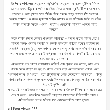
দৈনিক তালাশ.কমঃ
নেত্রকোনা প্রতিনিধি :নেত্রকোণায় সড়ক দূর্ঘটনায় দৈনিক
আলোর জগত পত্রিকার ফটো সাংবাদিক নিহত ও জেলা প্রতিনিধি গুরুতর আহত
হয়েছেন। আজ বুধবার ভোর পাঁচটার দিকে শহরের রাজুর বাজারে হাঁস প্রজনন
কেন্দ্রের সামনে এক সড়ক দূর্ঘটনায় দৈনিক আলোর জগত পত্রিকার ফটো সাংবাদিক
সাহারা আক্তার নিহত ও জেলা প্রতিনিধি ফেরদৌসী আক্তার গুরুতর আহত
হয়েছেন।
নিহত সাহারা ঢাকার ডেমরার পশ্চিমবক্স সারুলিয়া এলাকার জাহের আলীর মেয়ে।
আহতরা হচ্ছে- জেলার বারহাট্টা উপজেলার কাশতলা গ্রামের আব্দুল মতিনের স্ত্রী
ফেরদৌসী আক্তার (৪২) এবং দশধার এলাকার আবু সেমার ছেলে জনি খান (২২)।
তারা আলোর জগত নামে একটি পত্রিকায় সাংবাদিক স্টাফ রিপোর্টার হিসেবে কাজ
করত বলে জানায় স্বজনরা।
নেত্রকোণা সদর থানার ভারপ্রাপ্ত কর্মকর্তা মোঃ লুৎফুল হক জানান, আজ ভোর
পাঁচটার দিকে উল্লেখিত দুই সাংবাদিক একটি ভাড়া মোটরসাইকেল যোগে একটি
পিকআপ ভ্যান এর পিছনে পিছনে ঠাকুরাকোনা থেকে নেত্রকোণা আসছিলো। রাজুর
বাজারে পৌঁছলে পিকআপ ভ্যানকে ওভারটেক করার সময় নিয়ন্ত্রণ হারিয়ে পাশে পড়ে
গিয়ে এই দূর্ঘটনা ঘটে।
আহত দুই সাংবাদিকদের হাসপাতালে নেওয়ার পর কর্তব্যরত চিকিৎসক সাহারাকে মৃত
ঘোষণা করেন।অপরদিকে ফেরদৌসী আক্তার হাসপাতালে চিকিৎসাধীন আছে।
মোটরসাইকেল চালক জনিকে থানা হেফাজতে নিয়ে আসা হয়েছে।
Post Views:
355