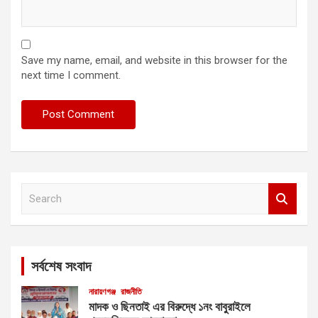
Save my name, email, and website in this browser for the
next time I comment.
S
e
a
r
c
সর্বশেষ সংবাদ
h
নারায়ণগঞ্জ
রাজনীতি
মাদক ও ছিনতাই এর বিরুদ্ধে ১নং বাবুরাইলে