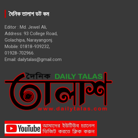
দৈনিক তালাশ ডট কম
Editor : Md. Jewel Ali,
Address: 93 College Road,
Golachipa, Narayangonj.
Mobile: 01818-939232,
01928-702966.
Email:
dailytalas@gmail.com