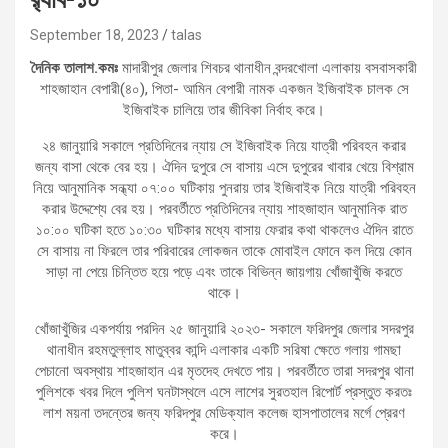
September 18, 2023
talas
দৈনিক তালাশ.কমঃ
মাদারীপুর জেলার শিবচর থানাধীন বন্দরখোলা এলাকায় বসবাসকারী
শাহজাহান বেপারী(৪০), পিতা- আমিন বেপারী নামক একজন ইজিবাইক চালক সে
ইজিবাইক চালিয়ে তার জীবিকা নির্বাহ করে।
২৪ জানুয়ারি সকালে প্রতিদিনের ন্যায় সে ইজিবাইক নিয়ে যাত্রী পরিবহন করার
জন্য বাসা থেকে বের হয়। ঐদিন দুপুরে সে বাসায় এসে দুপুরের খাবার খেয়ে বিশ্রাম
নিয়ে আনুমানিক সন্ধ্যা ০৭:০০ ঘটিকায় পুনরায় তার ইজিবাইক নিয়ে যাত্রী পরিবহন
করার উদ্দেশ্যে বের হয়। পরবর্তীতে প্রতিদিনের ন্যায় শাহজাহান আনুমানিক রাত
১০:০০ ঘটিকা হতে ১০:৩০ ঘটিকার মধ্যে বাসায় ফেরার কথা থাকলেও ঐদিন রাতে
সে বাসায় না ফিরলে তার পরিবারের লোকজন তাকে মোবাইল ফোনে কল দিয়ে কোন
সাড়া না পেয়ে চিন্তিত হয়ে পড়ে এবং তাকে বিভিন্ন জায়গায় খোঁজাখুঁজি করতে
থাকে।
খোঁজাখুঁজির একপর্যায় পরদিন ২৫ জানুয়ারি ২০২৩- সকালে ফরিদপুর জেলার সদরপুর
থানাধীন রহমতুল্লাহ মাতুব্বর কান্দি এলাকার একটি সরিষা ক্ষেতে গলায় গামছা
পেচানো অবস্থায় শাহজাহান এর মৃতদেহ দেখতে পায়। পরবর্তীতে তারা সদরপুর থানা
পুলিশকে খবর দিলে পুলিশ ঘনটাস্থলে এসে লাশের সুরতহাল রিপোর্ট প্রস্তুত করতঃ
লাশ ময়না তদন্তের জন্য ফরিদপুর মেডিক্যাল কলেজ হাসপাতালের মর্গে প্রেরণ
করে।