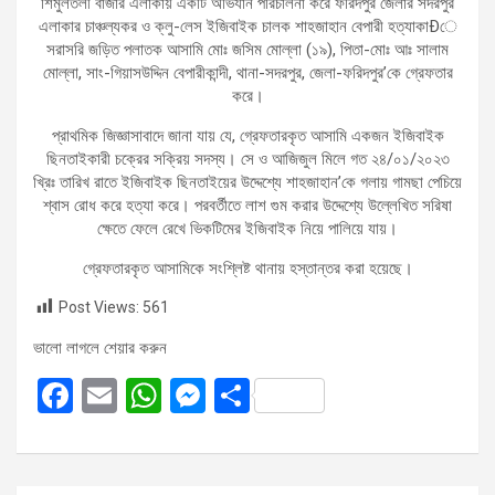
শিমুলতলী বাজার এলাকায় একটি অভিযান পরিচালনা করে ফরিদপুর জেলার সদরপুর
এলাকার চাঞ্চল্যকর ও ক্লু-লেস ইজিবাইক চালক শাহজাহান বেপারী হত্যাকাÐে
সরাসরি জড়িত পলাতক আসামি মোঃ জসিম মোল্লা (১৯), পিতা-মোঃ আঃ সালাম
মোল্লা, সাং-গিয়াসউদ্দিন বেপারীকান্দী, থানা-সদরপুর, জেলা-ফরিদপুর’কে গ্রেফতার
করে।
প্রাথমিক জিজ্ঞাসাবাদে জানা যায় যে, গ্রেফতারকৃত আসামি একজন ইজিবাইক
ছিনতাইকারী চক্রের সক্রিয় সদস্য। সে ও আজিজুল মিলে গত ২৪/০১/২০২৩
খ্রিঃ তারিখ রাতে ইজিবাইক ছিনতাইয়ের উদ্দেশ্যে শাহজাহান’কে গলায় গামছা পেচিয়ে
শ্বাস রোধ করে হত্যা করে। পরবর্তীতে লাশ গুম করার উদ্দেশ্যে উল্লেখিত সরিষা
ক্ষেতে ফেলে রেখে ভিকটিমের ইজিবাইক নিয়ে পালিয়ে যায়।
গ্রেফতারকৃত আসামিকে সংশ্লিষ্ট থানায় হস্তান্তর করা হয়েছে।
Post Views:
561
ভালো লাগলে শেয়ার করুন
F
E
W
M
S
a
m
h
es
h
ce
ail
at
se
ar