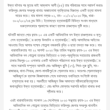
উক্ত ঘটনার পর মৃতের ভাই আক্কাস আলী (৫৫) তার পরিবারের সাথে পরামর্শ করতঃ
ফরিদপুর জেলার সদরপুর থানায় অজ্ঞাতনামা ব্যক্তিদের বিরুদ্ধে একটি হত্যা মামলা
দায়ের করে। যার মামলা নম্বর-০১, তাং- ০১/০২/২০২৩ খ্রিঃ, ধারা-
৩০২/২০১/৩৪ দন্ড বিধি। ইতোমধ্যে হত্যাকাÐটি বিভিন্ন সংবাদ মাধ্যমে
গুরুত্বসহকারে প্রকাশের কারণে ব্যাপক চাঞ্চল্যের সৃষ্টি করে।
ঘটনাটি জানতে পেরে র‌্যাব-১০ এর একটি আভিযানিক দল উক্ত চাঞ্চল্যকর ও ক্লু-
লেস হত্যাকাÐের রহস্য উদঘাটন ও হত্যাকাÐে জড়ি আসামিদের আইনের
আওতায় নিয়ে আসার লক্ষ্যে গোয়েন্দা নজরদারি বৃদ্ধি ও ছায়া তদন্ত শুরু করে। যার
ধারাবাহিকতায় গত ২২ আগস্ট ২০২৩ খ্রিঃ তারিখ সন্ধ্যায় র‌্যাব-১০ এর উক্ত
আভিযানিক দল গোয়েন্দা তথ্যের ভিত্তিতে ও তথ্য-প্রযুক্তির সহায়তায় রাজধানী
ঢাকার মিরপুর-১০ এলাকায় একটি অভিযান পরিচালনা করে উক্ত হত্যাকাÐের
সাথে সরাসরি সম্পৃক্ত আসামি মোঃ আজিজুল মুন্সি (২৭), পিতা-নুরু মুন্সি, সাং-
রাজারচর, থানা-শিবচর, জেলা-মাদারীপুর’কে গ্রেফতার করে। অতঃপর গ্রেফতারকৃত
আজিজুল’কে ব্যাপক জিজ্ঞাসাবাদ শেষে যথাসময়ে যথানিয়মে সংশ্লিষ্ট থানায়
হস্তান্তর করা হয়। পরবর্তীতে আজিজুল বিজ্ঞ আদালতে স্বীকারোক্তিমূলোক
জবানবন্দিতে উক্ত হত্যাকাÐে মোঃ জসিম মোল্লার সরাসরি জড়িত থাকার কথা
স্বীকার করে।
এরই ধারাবাহিকতায় গতকাল ১৬ সেপ্টেম্বর ২০২৩ সন্ধ্যায় র‌্যাব-১০ এর উক্ত
আভিযানিক দল গোয়েন্দা তথ্যের ভিত্তিতে ফরিদপুর জেলার সদরপুর থানাধীন