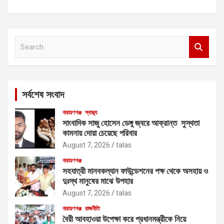
S
e
a
r
c
সর্বশেষ সংবাদ
h
নারায়ণগঞ্জ
স্বাস্থ্য
সাংবাদিক সাজু হোসেন ডেঙ্গু জ্বরে আক্রান্ত সুস্থতা
কামনায় দোয়া চেয়েছে পরিবার
August 7, 2026
talas
নারায়ণগঞ্জ
সহযাত্রী মানবকল্যান ফাউন্ডেশনের পক্ষ থেকে অসহায় ও
দুঃস্থ মানুষের মাঝে উপহার
August 7, 2026
talas
নারায়ণগঞ্জ
রাজনীতি
বৈরী আবহাওয়া উপেক্ষা করে প্রধানমন্ত্রীকে নিয়ে