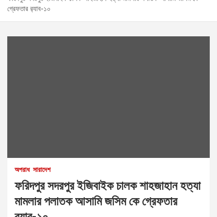
গ্রেফতার র‌্যাব-১০
অপরাধ
সারাদেশ
ফরিদপুর সদরপুর ইজিবাইক চালক শাহজাহান হত্যা
মামলার পলাতক আসামি জসিম কে গ্রেফতার
র‌্যাব-১০