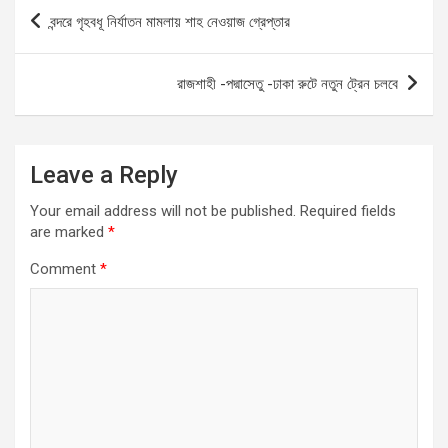
b
s
n
e
Post
বন্দরে গৃহবধূ নির্যাতন মামলায় শাহ নেওয়াজ গ্রেপ্তার
o
A
g
navigation
o
p
er
রাজশাহী -পদ্মাসেতু -ঢাকা রুটে নতুন ট্রেন চলবে
k
p
Leave a Reply
Your email address will not be published.
Required fields
are marked
*
Comment
*