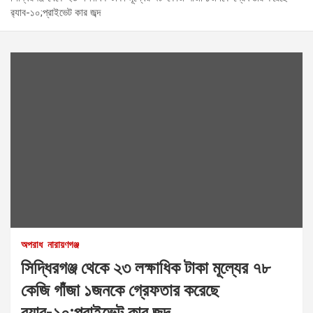
র‌্যাব-১০;প্রাইভেট কার জব্দ
অপরাধ
নারায়ণগঞ্জ
সিদ্ধিরগঞ্জ থেকে ২৩ লক্ষাধিক টাকা মূল্যের ৭৮
কেজি গাঁজা ১জনকে গ্রেফতার করেছে
র‌্যাব-১০;প্রাইভেট কার জব্দ