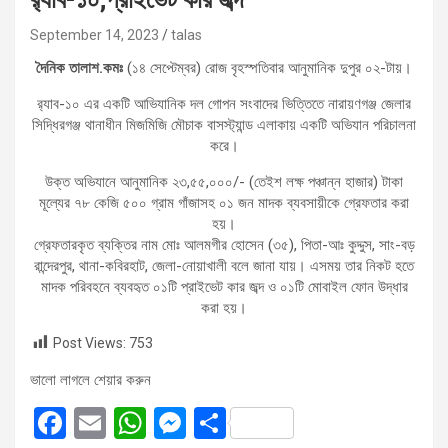
September 14, 2023
talas
দৈনিক তালাশ.কমঃ
(১৪ সেপ্টেম্বর) রোজ বৃহস্পতিবার আনুমানিক দুপুর ০২-টায়।
র‌্যাব-১০ এর একটি আভিযানিক দল গোপন সংবাদের ভিত্তিতে নারায়ণগঞ্জ জেলার
সিদ্ধিরগঞ্জ থানাধীন মিজমিজি মৌচাক বাসস্ট্যান্ড এলাকায় একটি অভিযান পরিচালনা
করে।
উক্ত অভিযানে আনুমানিক ২৩,৫৫,০০০/- (তেইশ লক্ষ পঞ্চান্ন হাজার) টাকা
মূল্যের ৭৮ কেজি ৫০০ গ্রাম গাঁজাসহ ০১ জন মাদক ব্যবসায়ীকে গ্রেফতার করা
হয়।
গ্রেফতারকৃত ব্যক্তির নাম মোঃ আলমগীর হোসেন (৩৫), পিতা-আঃ কুদ্দুস, সাং-বড়
রান্দেরপুর, থানা-কবিরহাট, জেলা-নোয়াখালী বলে জানা যায়। এসময় তার নিকট হতে
মাদক পরিবহনে ব্যবহৃত ০১টি প্রাইভেট কার জব্দ ও ০১টি মোবাইল ফোন উদ্ধার
করা হয়।
Post Views:
753
ভালো লাগলে শেয়ার করুন
F
E
W
M
S