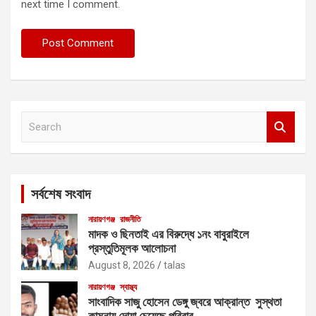
next time I comment.
S
e
a
r
c
সর্বশেষ সংবাদ
h
নারায়ণগঞ্জ
রাজনীতি
মাদক ও ছিনতাই এর বিরুদ্ধে ১নং বাবুরাইলে
প্রস্তুতিমূলক আলোচনা
August 8, 2026
talas
নারায়ণগঞ্জ
স্বাস্থ্য
সাংবাদিক সাজু হোসেন ডেঙ্গু জ্বরে আক্রান্ত সুস্থতা
কামনায় দোয়া চেয়েছে পরিবার