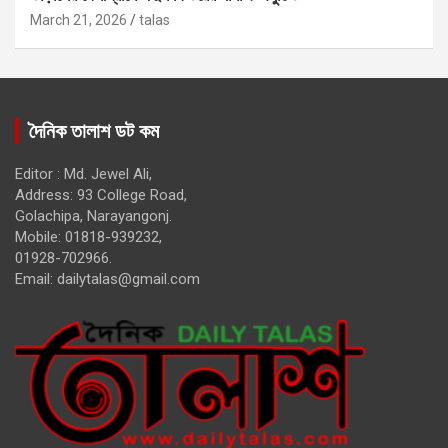
March 21, 2026
talas
দৈনিক তালাশ ডট কম
Editor : Md. Jewel Ali,
Address: 93 College Road,
Golachipa, Narayangonj.
Mobile: 01818-939232,
01928-702966.
Email:
dailytalas@gmail.com