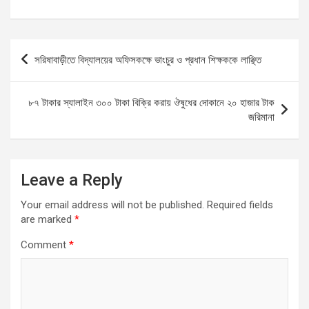
a
m
h
es
h
ce
ail
at
se
ar
b
s
n
e
Post
সরিষাবাড়ীতে বিদ্যালয়ের অফিসকক্ষে ভাংচুর ও প্রধান শিক্ষককে লাঞ্ছিত
o
A
g
navigation
o
p
er
৮৭ টাকার স্যালাইন ৩০০ টাকা বিক্রি করায় ঔষুধের দোকানে ২০ হাজার টাক
k
p
জরিমানা
Leave a Reply
Your email address will not be published.
Required fields
are marked
*
Comment
*