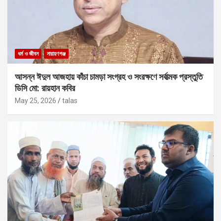
ধর্ম ও জীবন
নারায়ণগঞ্জ
আসন্ন ঈদুল আজহায় কাঁচা চামড়া সংগ্রহ ও সংরক্ষণে সর্বাত্মক প্রস্তুতি
ডিসি মো: রায়হান কবির
May 25, 2026
talas