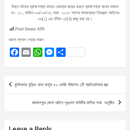
উক্ত ঘটনায় ব্রাহ্মণপাড়া থানায় এজাহার দায়ের করলে ব্রাহ্মণপাড়া থানার মামলা
নং- ১০ , তারিখ-০৬/০৯/২৩, ধারা- ২০১৮ সালের মাদকদ্রব্য নিয়ন্ত্রন আইনের
৩৬(১) এর টেবিল ২৪(খ) রুজু করা হয়।
Post Views:
699
ভালো লাগলে শেয়ার করুন
F
E
W
M
S
a
m
h
es
h
ce
ail
at
se
ar
b
s
n
e
Post
কুমিল্লায় বুড়িচং থানা কর্তৃক ৫০ কেজি গাঁজাসহ ১টি প্রাইভেটকার জব্দ
o
A
g
navigation
o
p
er
জামালপুরে জেলা আইন-শৃঙ্খলা কমিটির মাসিক সভা অনুষ্ঠিত
k
p
Leave a Reply