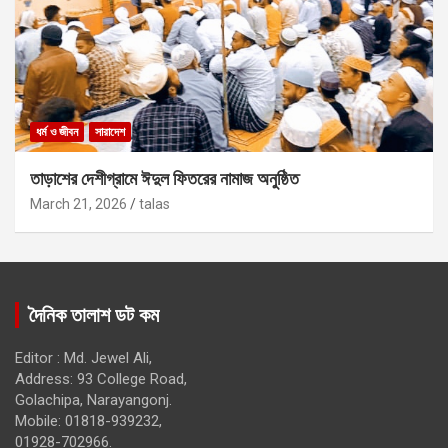
ধর্ম ও জীবন
সারাদেশ
তাড়াশের দেশীগ্রামে ঈদুল ফিতরের নামাজ অনুষ্ঠিত
March 21, 2026
talas
দৈনিক তালাশ ডট কম
Editor : Md. Jewel Ali,
Address: 93 College Road,
Golachipa, Narayangonj.
Mobile: 01818-939232,
01928-702966.