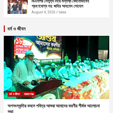
বিএনপির নেতৃত্ব নিয়ে মন্তব্য কোনোভাবেই
গ্রহণযোগ্য নয়: জহির আহমেদ সোহেল
August 4, 2026
talas
ধর্ম ও জীবন
ধর্ম ও জীবন
নারায়ণগঞ্জ
অপসংস্কৃতির কবলে পবিত্র আশুরা আমাদের করণীয় শীর্ষক আলোচনা
সভা