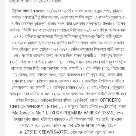
September 10, 2023
talas
দৈনিক তালাশ.কমঃ
আজ ০৬/০৯/২০২৩খ্রি তারিখ জেলা গোয়েন্দা শাখা, কুমিল্লা
কর্মরত এসআই(নিঃ)/দিবাকর রায়, এএসআই/সজীব বড়ুয়া, এএসআই/ফুরকান ও
সংগীয় ফোর্সসহ কুমিল্লা জেলার সকল থানা এলাকায় মাদকদ্রব্য উদ্ধার ও বিশেষ
অভিযান ডিউটি করা কালে গোপন সংবাদের ভিত্তিতে ০৬/০৯/২৩খ্রিঃ তারিখ সকাল
০৭:৪৫ ঘটিকায় ব্রাক্ষণপাড়া মিরপুর সাকিনস্থ কুমিল্লা-টু-সিলেট গামী পুরাতন
মহাসড়কে কুমিল্লামুখি সড়কের মুসলিম মিস্টান্ন নামক দোকানের সামনে রাস্তার
উপর পৌছালে ঢাকা মেট্রো-ন-৪৫-২২৭০ রেজিঃ নাম্বারের পিকআপ গাড়ী আসতে
দেখে সংকেত থামানোর জন্য সংকেত দিলে চালক আসামী ১। আশিকুর রহমান
(২০), পিতা-জামাল উদ্দিন, মাতা-শাহানা বেগম, গ্রাম-বাখরনগর (কাশিপুকুর পাড়) ও
চালকের পাশের সিটে বসা অবস্থায় অপর আসামী ২। মোঃ শরীফ (২২), পিতা-মোঃ
শাহ আলম, মাতা-ফাতেমা বেগম, গ্রাম-বাখরনগর (কাশি পুকুর পাড়), উভয় থানা-
মুরাদনগর, জেলা-কুমিল্লাদ্বয়কে গ্রেফতার করেন। পরবর্তীতে উপস্থিত সাক্ষীদের
মোকাবেলায় ধৃত আসামী ১। আশিকুর রহমান (২০), ২। মোঃ শরীফ (২২)দ্বয়ের
বহনকৃত ঢাকা মেট্রো-ন-৪৫-২২৭০ রেজিঃ নাম্বারের পিকআপ গাড়ীটি তল্লাশী করে
গাড়ীর ভিতরে ১। কাটুনের ভিতরে রক্ষিত ২৪(চব্বিশ) বোতল OFFICER’S
CHOICE WHISKY 180 ML, ২। কাটুনের ভিতরে রক্ষিত ৮৬(ছিয়াশি) বোতল
McDowell’s No.1 LUXURY PREMIUM WHISKY 375ML, পেয়ে
উদ্ধার পূর্বক মাদক পরিবহনে ব্যবহৃত ০১টি পিকআপ গাড়ী, যার রেজিঃ নং-ঢাকা
মেট্রো-ন-৪৫-২২৭০, চেসিস নং-445235P5R301256, ইঞ্জিন
নং-2751D105DWXS49751, পেয়ে জব্দ তালিকা মূলে জব্দ করে।