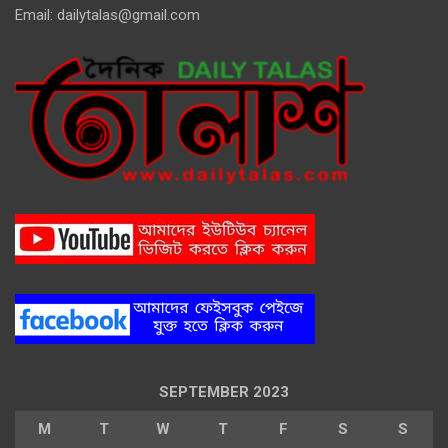
Email:
dailytalas@gmail.com
SEPTEMBER 2023
M
T
W
T
F
S
S