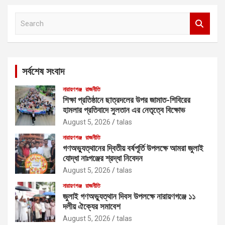
S
e
a
r
c
সর্বশেষ সংবাদ
h
নারায়ণগঞ্জ
রাজনীতি
শিক্ষা প্রতিষ্ঠানে ছাত্রদলের উপর জামাত-শিবিরের
হামলার প্রতিবাদে সুলতান এর নেতৃত্বে বিক্ষোভ
August 5, 2026
talas
নারায়ণগঞ্জ
রাজনীতি
গণঅভ্যুত্থানের দ্বিতীয় বর্ষপূর্তি উপলক্ষে আমরা জুলাই
যোদ্ধা নাঃগঞ্জের শ্রদ্ধা নিবেদন
August 5, 2026
talas
নারায়ণগঞ্জ
রাজনীতি
জুলাই গণঅভ্যুত্থান দিবস উপলক্ষে নারায়ণগঞ্জে ১১
দলীয় ঐক্যের সমাবেশ
August 5, 2026
talas