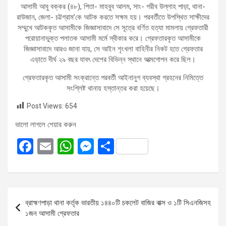
আসামী আবু বক্কর (৪৮), পিতা- মাহবুব আলম, সাং- গরীব উল্লাহ পাড়া, থানা-
রাউজান, জেলা- চট্টগ্রাম’কে আটক করতে সক্ষম হয়। পরবর্তীতে উপস্থিত সাক্ষীদের
সম্মুখে আটককৃত আসামীকে জিজ্ঞাসাবাদে সে সূত্রে বর্ণিত হত্যা মামলায় গ্রেফতারী
পরোয়ানাভুক্ত পলাতক আসামী মর্মে স্বীকার করে। গ্রেফতারকৃত আসামীকে
জিজ্ঞাসাবাদে আরও জানা যায়, সে আইন শৃংখলা বাহিনীর নিকট হতে গ্রেফতার
এড়াতে দীর্ঘ ২৯ বছর যাবৎ দেশের বিভিন্ন স্থানে আত্মগোপন করে ছিল।
গ্রেফতারকৃত আসামী সংক্রান্তে পরবর্তী আইনানুগ ব্যবস্থা গ্রহনের নিমিত্তে
সংশ্লিষ্ট থানায় হস্তান্তর করা হয়েছে।
Post Views:
654
ভালো লাগলে শেয়ার করুন
F
E
W
M
S
a
m
h
es
h
ce
ail
at
se
ar
b
s
n
e
Post
ব্রাহ্মণপাড়া থানা কর্তৃক ভারতীয় ১৪৪০টি চকলেট বাজির বাক্স ও ১টি সিএনজিসহ
o
A
g
navigation
১জন আসামী গ্রেফতার