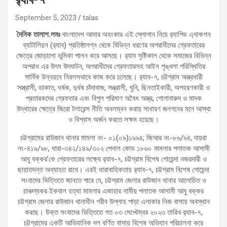
September 5, 2023
talas
দৈনিক তালাশ.লমঃ
বাংলাদেশ আমার অহংকার এই স্লোগান নিয়ে র‌্যাপিড এ্যাকশন
ব্যাটালিয়ন (র‌্যাব) প্রতিষ্ঠালগ্ন থেকে বিভিন্ন ধরণের অপরাধীদের গ্রেফতারের
ক্ষেত্রে জোড়ালো ভূমিকা পালন করে আসছে। র‌্যাব সৃষ্টিকাল থেকে সমাজের বিভিন্ন
অপরাধ এর উৎস উদঘাটন, অপরাধীদের গ্রেফতারসহ আইন শৃঙ্খলা পরিস্থিতির
সার্বিক উন্নয়নে নিরলসভাবে কাজ করে চলেছে। র‌্যাব-৭, চট্টগ্রাম অস্ত্রধারী
সস্ত্রাসী, ডাকাত, ধর্ষক, দুর্ধষ চাঁদাবাজ, সন্ত্রাসী, খুনি, ছিনতাইকারী, অপহরণকারী ও
প্রতারকদের গ্রেফতার এবং বিপুল পরিমাণ অবৈধ অস্ত্র, গোলাবারুদ ও মাদক
উদ্ধারের ক্ষেত্রে জিরো টলারেন্স নীতি অবলম্বন করায় সাধারণ জনগনের মনে আস্থা
ও বিশ্বাস অর্জন করতে সক্ষম হয়েছে।
চট্টগ্রামের রাউজান থানার মামলা নং- ০১(০৯)১৯৯৪; জিআর নং-৮৬/৯৪, দায়রা
নং-৪১৯/৯৮, ধারা-৩৪২/১৪৯/৩০২ পেনাল কোড ১৮৬০ মামলার পলাতক আসামী
আবু বক্কর’কে গ্রেফতারের লক্ষ্যে র‌্যাব-৭, চট্টগ্রাম বিশেষ গোয়েন্দা নজরদারী ও
ছায়াতদন্ত অব্যাহত রাখে। এরই ধারাবাহিকতায় র‌্যাব-৭, চট্টগ্রাম বিশেষ গোয়েন্দা
সংবাদের ভিত্তিতে জানতে পারে যে, চট্টগ্রাম জেলার রাউজান থানার আলোচিত ও
চাঞ্চল্যকর ইকবাল হত্যা মামলার এজাহার নামীয় পলাতক আসামী আবু বক্কর
চট্টগ্রাম জেলার রাউজান থানাধীন গরীব উল্লাহ পাড়া এলাকার নিজ বাসায় অবস্থান
করছে। উক্ত সংবাদের ভিত্তিতে গত ০৩ সেপ্টেম্বর ২০২৩ তারিখ র‌্যাব-৭,
চট্টগ্রামের একটি আভিযানিক দল বর্ণিত বাসায় বিশেষ অভিযান পরিচালনা করে