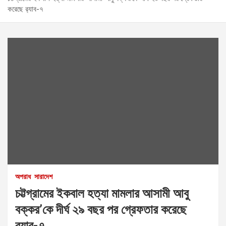
করেছে র‌্যাব-৭
অপরাধ
সারাদেশ
চট্টগ্রামের ইকবাল হত্যা মামলার আসামী আবু
বক্কর’কে দীর্ঘ ২৯ বছর পর গ্রেফতার করেছে
র‌্যাব-৭