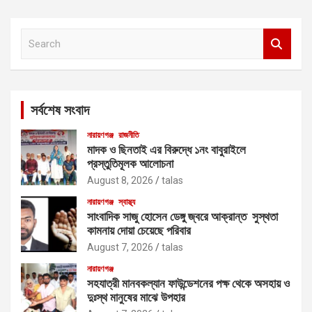
S
e
a
r
c
সর্বশেষ সংবাদ
h
নারায়ণগঞ্জ
রাজনীতি
মাদক ও ছিনতাই এর বিরুদ্ধে ১নং বাবুরাইলে
প্রস্তুতিমূলক আলোচনা
August 8, 2026
talas
নারায়ণগঞ্জ
স্বাস্থ্য
সাংবাদিক সাজু হোসেন ডেঙ্গু জ্বরে আক্রান্ত সুস্থতা
কামনায় দোয়া চেয়েছে পরিবার
August 7, 2026
talas
নারায়ণগঞ্জ
সহযাত্রী মানবকল্যান ফাউন্ডেশনের পক্ষ থেকে অসহায় ও
দুঃস্থ মানুষের মাঝে উপহার