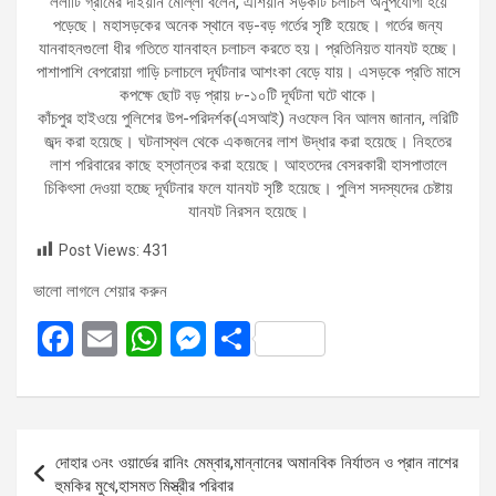
ললাটি গ্রামের দাইয়ান মোল্লা বলেন, এশিয়ান সড়কটি চলাচল অনুপযোগী হয়ে
পড়েছে। মহাসড়কের অনেক স্থানে বড়-বড় গর্তের সৃষ্টি হয়েছে। গর্তের জন্য
যানবাহনগুলো ধীর গতিতে যানবাহন চলাচল করতে হয়। প্রতিনিয়ত যানযট হচ্ছে।
পাশাপাশি বেপরোয়া গাড়ি চলাচলে দূর্ঘটনার আশংকা বেড়ে যায়। এসড়কে প্রতি মাসে
কপক্ষে ছোট বড় প্রায় ৮-১০টি দূর্ঘটনা ঘটে থাকে।
কাঁচপুর হাইওয়ে পুলিশের উপ-পরিদর্শক(এসআই) নওফেল বিন আলম জানান, লরিটি
জব্দ করা হয়েছে। ঘটনাস্থল থেকে একজনের লাশ উদ্ধার করা হয়েছে। নিহতের
লাশ পরিবারের কাছে হস্তান্তর করা হয়েছে। আহতদের বেসরকারী হাসপাতালে
চিকিৎসা দেওয়া হচ্ছে দূর্ঘটনার ফলে যানযট সৃষ্টি হয়েছে। পুলিশ সদস্যদের চেষ্টায়
যানযট নিরসন হয়েছে।
Post Views:
431
ভালো লাগলে শেয়ার করুন
F
E
W
M
S
a
m
h
es
h
ce
ail
at
se
ar
b
s
n
e
Post
দোহার ৩নং ওয়ার্ডের রানিং মেম্বার,মান্নানের অমানবিক নির্যাতন ও প্রান নাশের
o
A
g
navigation
হুমকির মুখে,হাসমত মিস্ত্রীর পরিবার