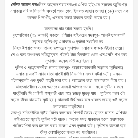
দৈনিক তালাশ.কমঃ
জীবন আহম্মদ:নারায়নগঞ্জের এশিয়া হাইওয়ে সড়কের আন্দিরপাড়
এলাকায় লরি ও সিএনজি সংঘর্ষে প্রান গেল, ইশরাত জাহান তানহা ( ১৮) নামে এক
কলেজ শিক্ষার্থীর, এসময়ে আরো চারজন যাত্রী আহত হয়।
আহতদের নাম জানা সম্ভব হয়নি।
বৃহস্পতিবার (৩১ আগস্ট) সকালে এশিয়ান হাইওয়ের মদনপুর- আড়াইহাজারগামী
সড়কের আন্দিরপাড় এলাকায় এ দূর্ঘটনা সংঘটিত হয়।
নিহত ইশরাত জাহান তানহা রূপগঞ্জের মুড়াপাড়া এলাকার ফারুক ভূঁইয়ার মেয়ে।
সে এ বছর রূপগঞ্জের শহিতুন্নেসা পাইলট উচ্চ বিদ্যালয় থেকে এসএসসি পাশ করে
মুড়াপাড়া কলেজ ভর্তি হয়েছিলো।
পুলিশ ও প্রত্যক্ষদর্শীরা জানায়,মদনপুর- আড়াইহাজারগামী সড়কের আন্দিরপাড়
এলাকায় একটি লরির সাথে যাত্রীবাহী সিএনজির সংঘর্ষ ঘটনা ঘটে। এসময়
ঘটনাস্থলেই এক যুবতী যাত্রী মারা যায়। আহতদের তারা হাসপাতালে নিয়ে যায়।
আহতযাত্রীদের মধ্যে অনেকের অবস্থা আশংকাজনক। সড়ক দূর্ঘটনার ফলে
যাত্রীবাহি সিএনজিটি পাশ্ববর্তী খাদে পড়ে দুমড়ে মুচড়ে যায়। দূর্ঘটনার ফলে ওই
সড়কে তীব্র যানযটের সৃষ্টি হয়। যানজটে দীর্ঘ সময় বসে থাকতে হয়েছে ওই সড়কে
চলাচলরত যাত্রীদের।
মদনপুর নাজিমউদ্দিন ভূঁইয়া ডিগ্রি কলেজের শিক্ষার্থী তৈয়ব হোসেন জানান, এশিয়ান
হাইওয়েতে প্রায়ই দূর্ঘটনা ঘটে থাকে। অনেক সময় যানবাহন গুলো মহাসড়কে
প্রতিযোগিতা করে চলাচল করার কারণে এসব দূর্ঘটনা ঘটে। দূর্ঘটনায় যানজট হয়ে
তীব্র ভোগান্তিতে পড়তে হয় যাত্রীদের।