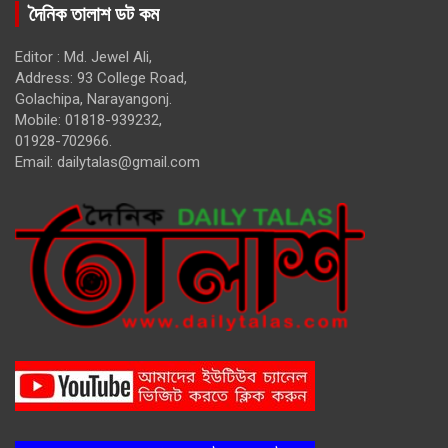
দৈনিক তালাশ ডট কম
Editor : Md. Jewel Ali,
Address: 93 College Road,
Golachipa, Narayangonj.
Mobile: 01818-939232,
01928-702966.
Email:
dailytalas@gmail.com