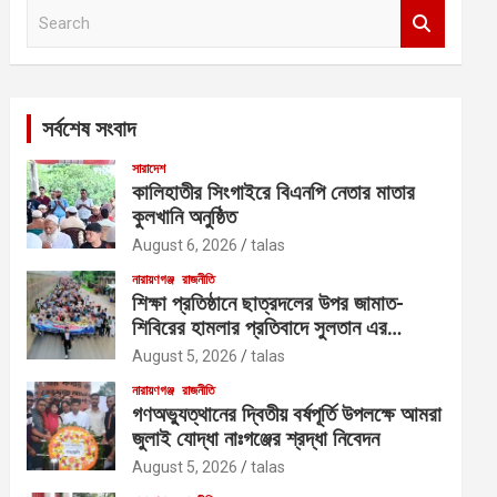
S
e
a
r
c
সর্বশেষ সংবাদ
h
সারাদেশ
কালিহাতীর সিংগাইরে বিএনপি নেতার মাতার
কুলখানি অনুষ্ঠিত
August 6, 2026
talas
নারায়ণগঞ্জ
রাজনীতি
শিক্ষা প্রতিষ্ঠানে ছাত্রদলের উপর জামাত-
শিবিরের হামলার প্রতিবাদে সুলতান এর
নেতৃত্বে বিক্ষোভ
August 5, 2026
talas
নারায়ণগঞ্জ
রাজনীতি
গণঅভ্যুত্থানের দ্বিতীয় বর্ষপূর্তি উপলক্ষে আমরা
জুলাই যোদ্ধা নাঃগঞ্জের শ্রদ্ধা নিবেদন
August 5, 2026
talas