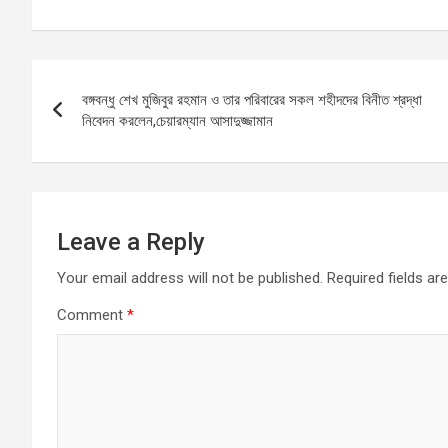
a
m
h
es
h
ce
ail
at
se
ar
b
s
n
e
Post
o
A
g
বঙ্গবন্ধু শেখ মুজিবুর রহমান ও তার পরিবারের সকল শহীদদের বিনীত শ্রদ্ধা
navigation
o
p
er
নিবেদন করলেন,চেয়ারম্যান আসাদুজ্জামান
k
p
Leave a Reply
Your email address will not be published.
Required fields a
Comment
*