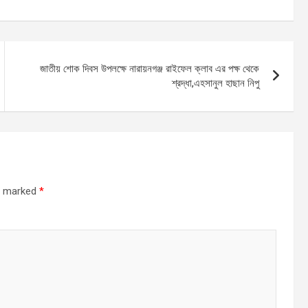
জাতীয় শোক দিবস উপলক্ষে নারায়নগঞ্জ রাইফেল ক্লাব এর পক্ষ থেকে
শ্রদ্ধা,এহসানুল হাছান নিপু
re marked
*