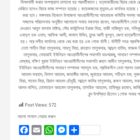
বিপথগামী করার অপপ্রয়াস চালানো হয় পরবর্তীকালে। হত্যাকারীদের বিচার থেকে 
দেরিতে হলেও বিচার কাজ সম্পন্ন হয়েছে। কয়েকজনের মৃত্যুদণ্ড কার্যকর হয়েছে। অন
করা হবে। মঙ্গলবার বিকেলে উপজেলা আওয়ামীলীগের আহবায়ক কমিটির সদস্য আ
সজলের পরিচালনায় অনুষ্ঠিত আলোচনা সভায় বক্তব্য রাখেন, আওয়ামীলীগ নেতা হ
দেওয়ান আবুল কালাম মাষ্টার, পৌর কাউন্সিলর ইরাজ মিয়া, হাজী নাজিমুল হক, শফিকু
এবাদুল হক এমাদ, আফিক আলী, কামাল উদ্দিন, সুন্দর আলী বুলবুল, জেলা ছাত্রলীগ
হয়। পরে দলীয় কার্যালয় থেকে বের করা হয় এক শোক র্যালী। র্যালীটি শহর প্রদ
নেতা শাহীন মিয়া তালুকদার, লায়লু মিয়া, রাহয়ান তালুকদার, আব্দুল হামিদ, ফার
তালুকদার, নোয়ারাই ইউনিয়ন আওয়ামীলীগের সভাপতি ডাঃআরজু, সাধারণ সম্পাদ
মেম্বার, দক্ষিণ খুরমা ইউনিয়ন আওয়ামীলীগের সভাপতি রুহুল আমীন তালুকদার, ই
ইউনিয়ন আওয়ামীলীগের সাধারণ সম্পাদক শামসুল হক, শ্রমিকলীগ নেতা স্বপন তরফদ
আহমদ ফরহাদ, বিলাল আহমদ, জাহাঙ্গীর আলম, জুবায়ের আহমদ, শহীদুল হক, সুজন মি
মিয়া, সাহেদ মিয়া, রিয়াদ আহমদ চৌধুরী, আব্দুল কাদির তালুকদার, রুকন আহমদ, ফরহ
আলম বাসিত, তোফায়েল আহমেদ তালুকদার, তাসরিফ আহমেদ, হাফিজুর রহমান, জাকির
বৃন্দ উপস্থিত ছিলেন।শোক সভার 
Post Views:
572
ভালো লাগলে শেয়ার করুন
F
E
W
M
S