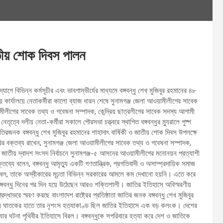
ীয় শোক দিবস পালন
িভিন্ন কর্মসূচীর এবং ভাবগাম্ভীর্যের মাধ্যমে বঙ্গবন্ধু শেখ মুজিবুর রহমানের ৪৮
 কার্যালয়ে নেতাকর্মীরা কালো ব্যাজ ধারন শেষে সুনামগঞ্জ জেলা আওয়ামীলীগের সাবেক
মীলীগের সাবেক তথ্য ও গবেষনা সম্পাদক, কেন্দ্রিয় ছাত্রলীগের সাবেক সদস্য আগামী
ত্বে দলীয় নেতা-কর্মীরা সকালে পৌরসভা চত্ত্বরে স্থাপিত বঙ্গবন্ধুর ম্যুরালে পুষ্প
িরজনক বঙ্গবন্ধু শেখ মুজিবুর রহমানের শাহাদাৎ বার্ষিকী ও জাতীয় শোক দিবস উপলক্ষে
 বক্তব্য রাখেন, সুনামগঞ্জ জেলা আওয়ামীলীগের সাবেক তথ্য ও গবেষনা সম্পাদক,
 জাতীয় দ্বাদশ সংসদ নির্বাচনে সুনামগঞ্জ-৫ আসনের আওয়ামীলীগের মনোনয়ন প্রত্যাশী
যে বলেন, বঙ্গবন্ধু আমৃত্যু একটি গণতান্ত্রিক, প্রগতিবাদী ও অসাম্প্রদায়িক সমাজ
 সমুজ্জ্বল, তাকে অস্বীকারের মূঢ়তা বিভিন্ন সরকারের আমলে কম দেখানো হয়নি। এতে করে
 বঙ্গবন্ধু দিনের পর দিন হয়ে উঠেছেন আরও শক্তিশালী। জাতির ইতিহাসে অবিস্মরণীয়
 স্মরণ করছে বাংলাদেশ রাষ্ট্রের প্রতিষ্ঠাতা জাতির জনক বঙ্গবন্ধু শেখ মুজিবুর
ঘাতকের হাতে তার নৃশংস হত্যাকাণ্ড ছিল জাতির ইতিহাসে এক বড় কলংক। দেশের
্যার ঘটনা পৃথিবীর ইতিহাসে বিরল। বঙ্গবন্ধুকে সপরিবারে হত্যা করে দেশ ও জাতিকে