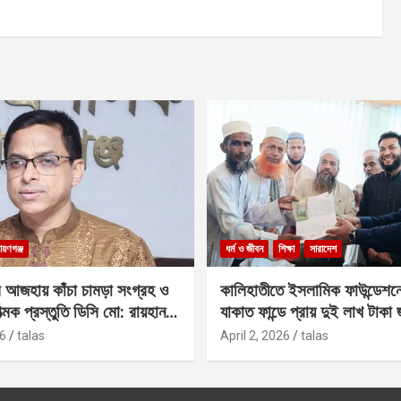
ায়ণগঞ্জ
ধর্ম ও জীবন
শিক্ষা
সারাদেশ
 আজহায় কাঁচা চামড়া সংগ্রহ ও
কালিহাতীতে ইসলামিক ফাউন্ডেশন
াত্মক প্রস্তুতি ডিসি মো: রায়হান
যাকাত ফান্ডে প্রায় দুই লাখ টাকা
6
talas
April 2, 2026
talas