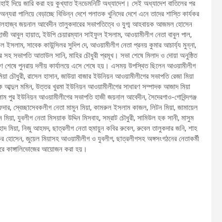
রেহাই দিয়ে জারি করা হয় কুখ্যাত ইনডেমনিটি অধ্যাদেশ। সেই অধ্যাদেশ বাতিলের পর
্যরা পালিয়ে বেড়াচ্ছে বিভিন্ন দেশে পলাতক খুনিদের দেশে এনে তাদের শাস্তি কার্যকর
লহাজ্ব জয়নাল আবেদীন তালুকদারের সভাপতিত্বে ও যুগ্ম আহবায়ক আজমল হোসেন
াজী আবুল হায়াত, ইউপি চেয়ারম্যান সাইফুল ইসলাম, আওয়ামীলীগ নেতা বাবুল পাল,
ল ইসলাম, সাবেক কাউন্সিলর সুদিপ দে, আওয়ামীলীগ নেতা প্রনয় কুমার আচার্য্য মুন্না,
ের সহ সভাপতি আতাউল সানি, মাহির চৌধুরী প্রমূখ। সভা শেষে মিলাদ ও দোয়া অনুষ্ঠিত
ক্ষিণ শেষে পুনরায় দলীয় কার্যালয়ে এসে শেষে হয়। এসময় উপস্থিত ছিলেন আওয়ামীলীগ
ুক মিয়া চৌধুরী, রাসেল হাসান, জাউয়া বাজার ইউনিয়ন আওয়ামীলীগের সভাপতি রেজা মিয়া
ক আব্দুল মমিন, উত্তর খুরমা ইউনিয়ন আওয়ামীলীগের সাধারণ সম্পাদক আজাদ মিয়া
সলাম পুর ইউনিয়ন আওয়ামীলীগের সভাপতি হাজী জয়নাল আবেদীন, সৈদেরগাও-গোবিন্দগঞ্জ
ার, স্বেচ্ছাসেবকলীগ নেতা মামুন মিয়া, কামরুল ইসলাম কাজল, লিটন মিয়া, জামায়েল
য়া, যুবলীগ নেতা মিসয়াক উদ্দিন মিসবাহ, সম্রাট চৌধুরী, সামিউল হক সানী, মাসুম
াদ মিয়া, নিজু আহমদ, ছাত্রলীগ নেতা হুমায়ুন কবির রুবেল, রুবেল তালুকদার জনি, শাহ
 হোসেন, জুয়েল মিয়াসহ আওয়ামীলীগ ও যুবলীগ, ছাত্রলীগসহ অঙ্গসংগঠনের নেতাকর্মী
পরে কাঙ্গালিভোজের আয়োজন করা হয়।