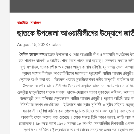
রাজনীতি
সারাদেশ
ছাতকে উপজেলা আওয়ামীলীগের উদ্যোগে জাত
August 15, 2023
talas
দৈনিক তালাশ.কমঃ
ছাতকে উপজেলা ও পৌর আওয়ামী লীগ ও সহযোগি সংগঠনের উদ্যোগে ব
তম শাহাদাৎ বার্ষিকী ও জাতীয় শোক দিবস পালন করা হয়েছে। মঙ্গলবার সকালে দলীয়
যুগ্ম সম্পাদক, ছাতক পৌরসভার মেয়র আবুল কালাম চৌধুরী, সুনামগঞ্জ জেলা আওয়া
দ্বাদশ সংসদ নির্বাচনে আওয়ামীলীগের মনোনয়ন প্রত্যাশী শামীম আহমদ চৌধুরীর নেতৃ
স্তোবক অর্পন করা হয়। বিকেলে শহরের মন্ডলীভোগস্থ দলীয় অস্থায়ী কার্যালয়ে জাত
উপজেলা ও পৌর আওয়ামীলীগের উদ্যোগে অনুষ্ঠিত আলোচনা সভায় প্রধান অতিথির
কেন্দ্রীয় ছাত্রলীগের সাবেক সদস্য, ছাতক-দোয়ারার ছাত্র যুবকদের আইডল, আসন্ন
জননেত্রী শেখ হাসিনার স্নেহভাজন শামীম আহমদ চৌধুরী। প্রধান অতিথি তার বক্তব্
বিনির্মাণের স্বপ্ন দেখেছিলেন। ইতিহাসে যার স্থান সুনির্দিষ্ট ও স্বীয় মহিমায়
স্বল্পকালীন সুবিধা হাসিল করা গেলেও চূড়ান্ত বিচারে তা সফল হয়নি। বরং মৃত
অবদানই তাকে অজেয় করে রেখেছে। শোক সভায় তিনি আরও বলেন, জাতি আজ শ্রদ্ধাভরে
রহমানকে। ৪৮ বছর আগে ১৯৭৫ সালের ১৫ আগস্ট সেনাবাহিনীর বিপথগামী একদল 
স্থপতি ও নির্বাচিত রাষ্ট্রপ্রধানকে তার পরিবারের সদস্যসহ এমন ভয়াবহভাবে হত