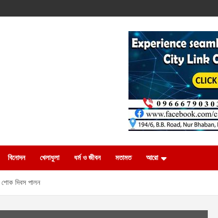
বিনোদন
খেলাধুলা
ধর্ম ও জীবন
মতামত
আরো
য় শোক দিবস পালন