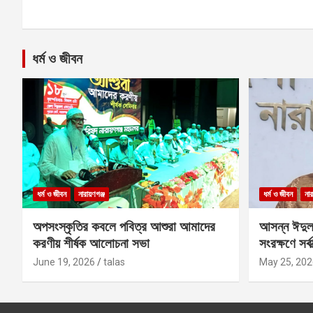
ধর্ম ও জীবন
ধর্ম ও জীবন
নারায়ণগঞ্জ
ধর্ম ও জীবন
নার
অপসংস্কৃতির কবলে পবিত্র আশুরা আমাদের
আসন্ন ঈদুল
করণীয় শীর্ষক আলোচনা সভা
সংরক্ষণে সর্ব
কবির
June 19, 2026
talas
May 25, 202