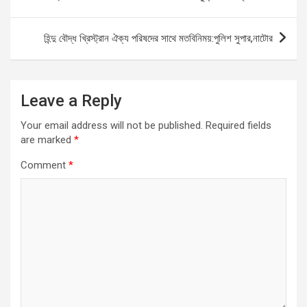
o
A
g
navigation
o
p
er
হিন্দু বৌদ্ধ খ্রিস্ট্রান ঐক্য পরিষদের সাথে মতবিনিময়:পুলিশ সুপার,নাটোর
k
p
Leave a Reply
Your email address will not be published.
Required fields
are marked
*
Comment
*