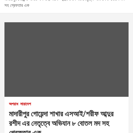
সহ গ্রেফতার এক
অপরাধ
সারাদেশ
মাদারীপুর গোয়েন্দা শাখার এসআই/শরীফ আব্দুর
রশীদ এর নেতৃত্বে অভিযান ৮ বোতল মদ সহ
গ্রেফতার এক