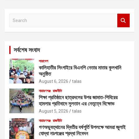
S
e
a
r
c
সর্বশেষ সংবাদ
h
সারাদেশ
কালিহাতীর সিংগাইরে বিএনপি নেতার মাতার কুলখানি
অনুষ্ঠিত
August 6, 2026
talas
নারায়ণগঞ্জ
রাজনীতি
শিক্ষা প্রতিষ্ঠানে ছাত্রদলের উপর জামাত-শিবিরের
হামলার প্রতিবাদে সুলতান এর নেতৃত্বে বিক্ষোভ
August 5, 2026
talas
নারায়ণগঞ্জ
রাজনীতি
গণঅভ্যুত্থানের দ্বিতীয় বর্ষপূর্তি উপলক্ষে আমরা জুলাই
যোদ্ধা নাঃগঞ্জের শ্রদ্ধা নিবেদন