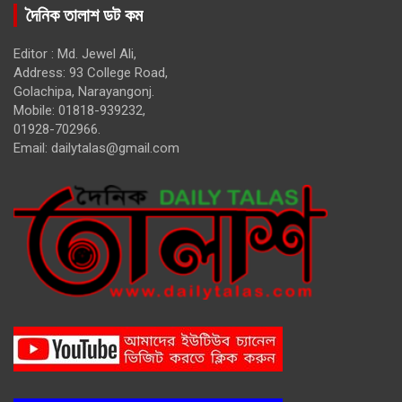
দৈনিক তালাশ ডট কম
Editor : Md. Jewel Ali,
Address: 93 College Road,
Golachipa, Narayangonj.
Mobile: 01818-939232,
01928-702966.
Email:
dailytalas@gmail.com