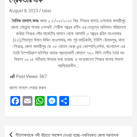
August 8, 2023
talas
দৈনিক তালাশ.কমঃ
অদ্য ০ ৮/০৮/২০২৩ খ্রি: শিবচর থানায় এলাকায় মাদারীপুর
জেলা গোয়েন্দা শাখার এসআই /শরীফ আব্দুর রশীদ এর নেতৃত্বে অভিযান পরিচালনা
করিয়া শিবচর পৌর মার্কেটের সামনে থেকে আসামি ১৷ আব্দুর রহিম হাওলাদার
(৫৫),পিতামৃত ঈমান উদ্দিন হাওলাদার, সাং পূর্ব কাচিকাটা, ইউপি -উমেদপুর, থানা
-শিবচর, জেলা মাদারীপুর কে ০৮ বোতল কেরু এন্ড কোম্পানি,দর্শনা, বাংলাদেশ এর
তৈরি ইম্পেরিয়াল হুইস্কি যাহার প্রত্যেকটি বোতলে ৭৫০ মিলি দেশীয় তৈরি মদ
বিকাল ১৬.২৫ ঘটিকায় উদ্ধার করা হয়েছে এ সংক্রান্তে শিবচর থানায় মামলা
প্রক্রিয়াধীন….
Post Views:
567
ভালো লাগলে শেয়ার করুন
F
E
W
M
S
a
m
h
es
h
ce
ail
at
se
ar
b
s
n
e
Post
শীতলক্ষ্যাকে নদী বাঁচাতে পদক্ষেপ নেওয়া হচ্ছে-নবনিযুক্ত জেলা প্রশাসক