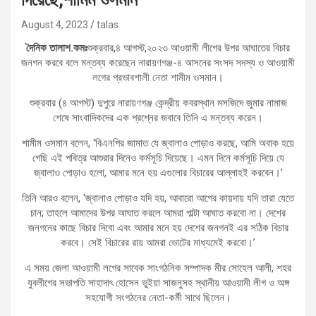
August 4, 2023
talas
দৈনিক তালাশ.কমঃ
শুক্রবার,৪ আগস্ট,২০২৩ আওয়ামী লীগের উপর আঘাতের বিচার
জনগন করবে বলে মন্তব্য করেছেন নারায়ণগঞ্জ-৪ আসনের সংসদ সদস্য ও আওয়ামী
লগের প্রভাবশালী নেতা শামীম ওসমান।
শুক্রবার (৪ আগস্ট) দুপুরে নারায়ণগঞ্জ কেন্দ্রীয় কবরস্থান মসজিদে জুমার নামাজ
শেষে সাংবাদিকদের এক প্রশ্নের জবাবে তিনি এ মন্তব্য করেন।
শামীম ওসমান বলেন, ‘বিএনপির জামাত যে জ্বালাও পোড়াও করছে, আমি অবাক হয়ে
গেছি এই পবিত্র আশুরার দিনেও কর্মসূচি দিয়েছে। এমন দিনে কর্মসূচি দিয়ে যে
জ্বালাও পোড়াও হলো, আমার মনে হয় এগুলোর বিচারের আল্লাহই করবেন।’
তিনি আরও বলেন, ‘জ্বালাও পোড়াও যদি হয়, আবারো আগের কায়দায় যদি তারা যেতে
চান; তাহলে আমাদের উপর আঘাত করলে আমরা পাল্টা আঘাত করবো না। দেশের
জনগনের কাছে বিচার দিবো এবং আমার মনে হয় দেশের জনগনই এর সঠিক বিচার
করবে। সেই বিচারের রায় আমরা ভোটের মাধ্যমেই করবো।’
এ সময় জেলা আওয়ামী লগের সাবেক সাংগঠনিক সম্পাদক মীর সোহেল আলী, শহর
যুবলীগের সভাপতি সাহাদাৎ হোসেন ভুইয়া সাজনুসহ স্থানীয় আওয়ামী লীগ ও অঙ্গ
সহযোগী সংগঠনের নেতা-কর্মী সাথে ছিলেন।