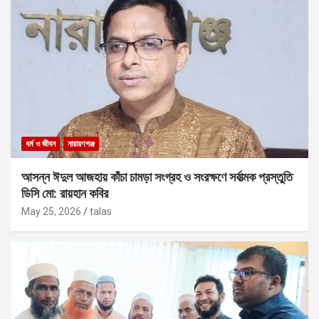
ধর্ম ও জীবন
নারায়ণগঞ্জ
আসন্ন ঈদুল আজহায় কাঁচা চামড়া সংগ্রহ ও সংরক্ষণে সর্বাত্মক প্রস্তুতি
ডিসি মো: রায়হান কবির
May 25, 2026
talas