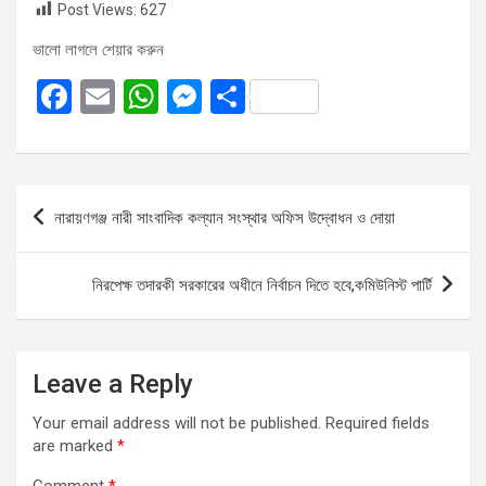
Post Views:
627
ভালো লাগলে শেয়ার করুন
F
E
W
M
S
a
m
h
es
h
ce
ail
at
se
ar
b
s
n
e
Post
নারায়ণগঞ্জ নারী সাংবাদিক কল্যান সংস্থার অফিস উদ্বোধন ও দোয়া
o
A
g
navigation
o
p
er
নিরপেক্ষ তদারকী সরকারের অধীনে নির্বাচন দিতে হবে,কমিউনিস্ট পার্টি
k
p
Leave a Reply
Your email address will not be published.
Required fields
are marked
*
Comment
*