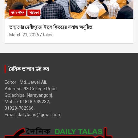
ধর্ম ও জীবন
সারাদেশ
তাড়াশের দেশীগ্রামে ঈদুল ফিতরের নামাজ অনুষ্ঠিত
March 21, 2026
talas
দৈনিক তালাশ ডট কম
Editor : Md. Jewel Ali,
Address: 93 College Road,
Golachipa, Narayangonj.
Mobile: 01818-939232,
01928-702966.
Email:
dailytalas@gmail.com