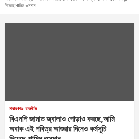
দিয়েছে,শামিম ওসমান
নারায়ণগঞ্জ
রাজনীতি
বিএনপি জামাত জ্বালাও পোড়াও করছে,আমি
অবাক এই পবিত্র আশুরার দিনেও কর্মসূচি
দিয়েছে,শামিম ওসমান