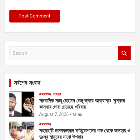
S
e
a
r
c
সর্বশেষ সংবাদ
h
নারায়ণগঞ্জ
স্বাস্থ্য
সাংবাদিক সাজু হোসেন ডেঙ্গু জ্বরে আক্রান্ত সুস্থতা
কামনায় দোয়া চেয়েছে পরিবার
August 7, 2026
talas
নারায়ণগঞ্জ
সহযাত্রী মানবকল্যান ফাউন্ডেশনের পক্ষ থেকে অসহায় ও
দুঃস্থ মানুষের মাঝে উপহার