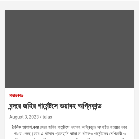
নারায়ণগঞ্জ
বন্দরে জহির গার্মেন্টসে ভয়াবহ অগ্নিকান্ড
August 3, 2023
talas
দৈনিক তালাশ.কমঃ
বন্দরে জহির গার্মেন্টসে ভয়াবহ অগ্নিকান্ড সংগঠিত হওয়ার খবর
পাওয়া গেছে।তবে এ ঘটনায় প্রানহানি ঘটনা না ঘটলেও গার্মেন্টসের মেশিনারী ও