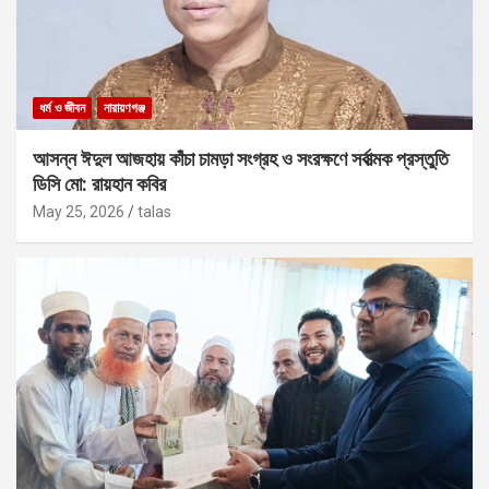
ধর্ম ও জীবন
নারায়ণগঞ্জ
আসন্ন ঈদুল আজহায় কাঁচা চামড়া সংগ্রহ ও সংরক্ষণে সর্বাত্মক প্রস্তুতি
ডিসি মো: রায়হান কবির
May 25, 2026
talas