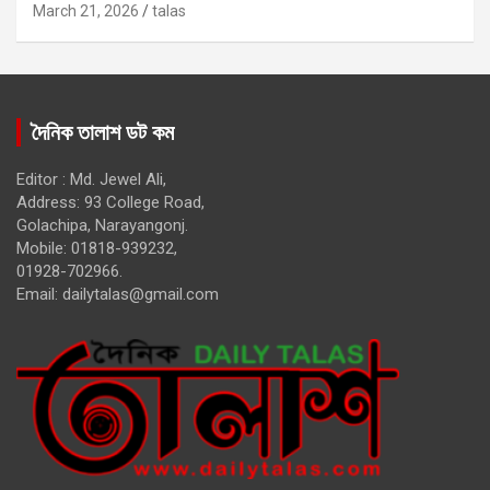
March 21, 2026
talas
দৈনিক তালাশ ডট কম
Editor : Md. Jewel Ali,
Address: 93 College Road,
Golachipa, Narayangonj.
Mobile: 01818-939232,
01928-702966.
Email:
dailytalas@gmail.com