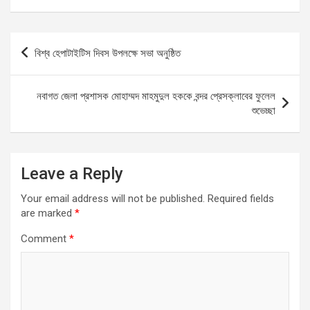
ce
ail
at
se
ar
b
s
n
e
Post
বিশ্ব হেপাটাইটিস দিবস উপলক্ষে সভা অনুষ্ঠিত
o
A
g
navigation
o
p
er
নবাগত জেলা প্রশাসক মোহাম্মদ মাহমুদুল হককে বন্দর প্রেসক্লাবের ফুলেল
k
p
শুভেচ্ছা
Leave a Reply
Your email address will not be published.
Required fields
are marked
*
Comment
*