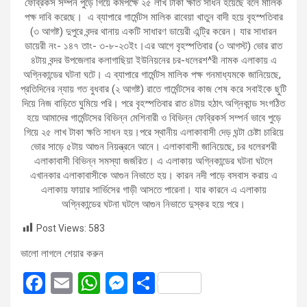
ফেব্রিকস সম্পর্ন পুড়ে গিয়ে কমপক্ষে ২৫ লাখ টাকা ক্ষতি সাধন হয়েছে বলে মালিক
পক্ষ দাবি করেছে। এ ব্যাপারে গার্মেন্টস মালিক রাবেয়া খাতুন বাদী হয়ে বৃহস্পতিবার
(৩ আগষ্ট) দুপুরে বন্দর থানায় একটি সাধারণ ডায়েরী এন্ট্রি করেন। যার সাধারন
ডায়েরী নং- ১৪৭ তাং- ৩-৮-২৩ইং।এর আগে বৃহস্পতিবার (৩ আগস্ট) ভোর রাত
৪টায় বন্দর উপজেলার কলাগাছিয়া ইউনিয়নের চর-ধলেরশ^রী নামক এলাকায় এ
অগ্নিকান্ডের ঘটনা ঘটে। এ ব্যাপারে গার্মেন্টস মালিক পক্ষ গনমাধ্যমকে জানিয়েছে,
প্রতিদিনের ন্যায় গত বুধবার (২ আগষ্ট) রাতে গার্মেন্টসের কাজ শেষ করে সবাইকে ছুটি
দিয়ে নিজ বাড়িতে ঘুমিয়ে পরি। পরে বৃহস্পতিবার রাত ৪টায় হঠাৎ অগ্নিকান্ড সংগঠিত
হয়ে আমাদের গার্মেন্টসের বিভিন্ন মেশিনারী ও বিভিন্ন ফেব্রিকর্স সম্পর্ন ভাবে পুড়ে
গিয়ে ২৫ লাখ টাকা ক্ষতি সাধন হয়।পরে স্থানীয় এলাকাবাসী দেড় ঘন্টা চেষ্টা চারিয়ে
ভোর সাড়ে ৫টায় আগুন নিয়ন্ত্রনে আনে। এলাকাবাসী জানিয়েছে, চর ধলেরশরী
এলাকাবাসী বিভিন্ন সমস্যা জর্জরিত। এ এলাকায় অগ্নিকান্ডের ঘটনা ঘটলে
এখানকার এলাকাবাসীকে আগুন নিভাতে হয়। কারন নদী পাড়ে বসবাস করায় এ
এলাকায় ফায়ার সার্ভিসের গাড়ী আসতে পারেনা। যার কারনে এ এলাকায়
অগ্নিকান্ডের ঘটনা ঘটলে আগুন নিভাতে দুস্কর হয়ে পরে।
Post Views:
583
ভালো লাগলে শেয়ার করুন
F
E
W
M
S
a
m
h
es
h