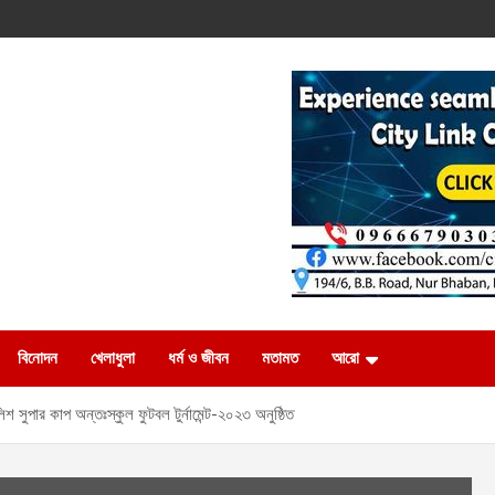
বিনোদন
খেলাধুলা
ধর্ম ও জীবন
মতামত
আরো
িশ সুপার কাপ অন্তঃস্কুল ফুটবল টুর্নামেন্ট-২০২৩ অনুষ্ঠিত