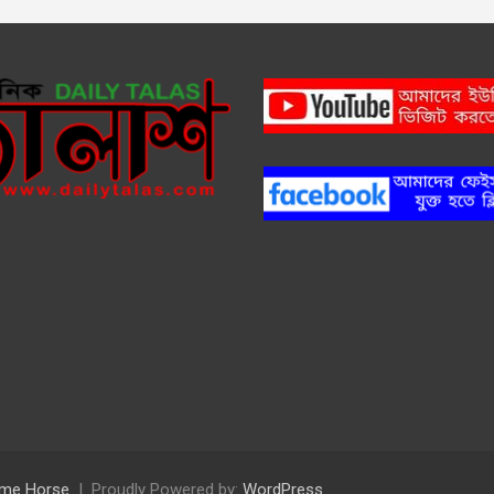
me Horse
Proudly Powered by:
WordPress