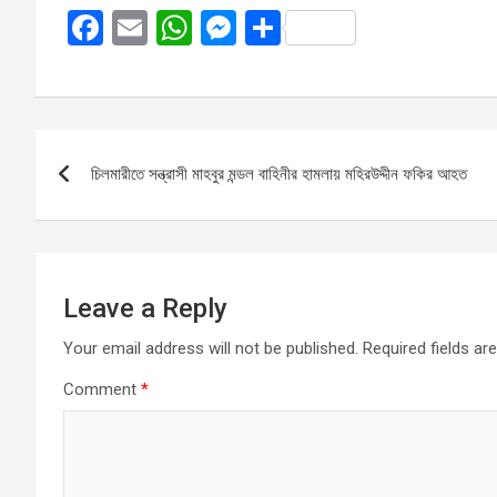
F
E
W
M
S
a
m
h
es
h
ce
ail
at
se
ar
b
s
n
e
Post
o
A
g
চিলমারীতে সন্ত্রাসী মাহবুর মন্ডল বাহিনীর হামলায় মহিরউদ্দীন ফকির আহত
navigation
o
p
er
k
p
Leave a Reply
Your email address will not be published.
Required fields a
Comment
*