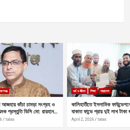
ায়ণগঞ্জ
ধর্ম ও জীবন
শিক্ষা
সারাদেশ
 আজহায় কাঁচা চামড়া সংগ্রহ ও
কালিহাতীতে ইসলামিক ফাউন্ডেশন
াত্মক প্রস্তুতি ডিসি মো: রায়হান
যাকাত ফান্ডে প্রায় দুই লাখ টাকা
6
talas
April 2, 2026
talas