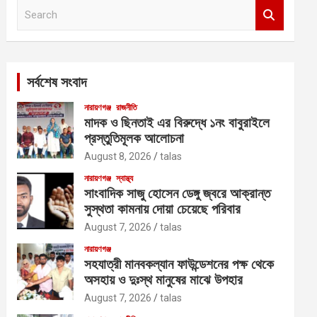
S
e
a
r
c
সর্বশেষ সংবাদ
h
নারায়ণগঞ্জ
রাজনীতি
মাদক ও ছিনতাই এর বিরুদ্ধে ১নং বাবুরাইলে
প্রস্তুতিমূলক আলোচনা
August 8, 2026
talas
নারায়ণগঞ্জ
স্বাস্থ্য
সাংবাদিক সাজু হোসেন ডেঙ্গু জ্বরে আক্রান্ত
সুস্থতা কামনায় দোয়া চেয়েছে পরিবার
August 7, 2026
talas
নারায়ণগঞ্জ
সহযাত্রী মানবকল্যান ফাউন্ডেশনের পক্ষ থেকে
অসহায় ও দুঃস্থ মানুষের মাঝে উপহার
August 7, 2026
talas