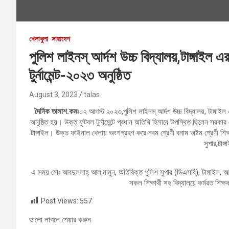
খেলাধুলা
সারাদেশ
পুলিশ লাইনস্ আর্দশ উচ্চ বিদ্যালয়,টাঙ্গাইল 
টুর্নামেন্ট-২০২৩ অনুষ্ঠিত
August 3, 2023
talas
দৈনিক তালাশ.কমঃ
০২ আগস্ট ২০২৩,পুলিশ লাইনস্ আর্দশ উচ্চ বিদ্যালয়, টাঙ্গাইল 
অনুষ্ঠিত হয়। উক্ত ফুটবল টুর্নামেন্টে প্রধান অতিথি হিসাবে উপস্থিত ছিলেন সরকার 
টাঙ্গাইল। উক্ত ফাইনাল খেলায় অংশগ্রহণ করে নবম শ্রেণী বনাম অষ্টম শ্রেণী শিক্
সুপার,টাঙ
এ সময় মোঃ আবদুললাহ্ আল্ মামুন, অতিরিক্ত পুলিশ সুপার (ডিএসবি), টাঙ্গাইল, আরআ
সকল শিক্ষার্থী সহ বিদ্যালয়ে কর্মরত শিক্ষ
Post Views:
557
ভালো লাগলে শেয়ার করুন