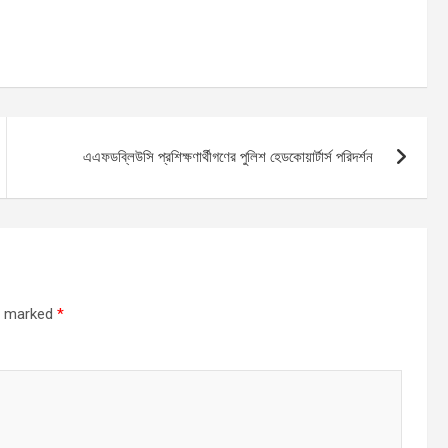
এএফডব্লিউসি প্রশিক্ষণার্থীগণের পুলিশ হেডকোয়ার্টার্স পরিদর্শন
re marked
*