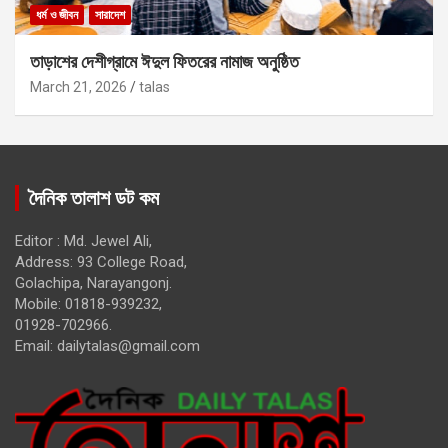
ধর্ম ও জীবন
সারাদেশ
তাড়াশের দেশীগ্রামে ঈদুল ফিতরের নামাজ অনুষ্ঠিত
March 21, 2026
talas
দৈনিক তালাশ ডট কম
Editor : Md. Jewel Ali,
Address: 93 College Road,
Golachipa, Narayangonj.
Mobile: 01818-939232,
01928-702966.
Email:
dailytalas@gmail.com