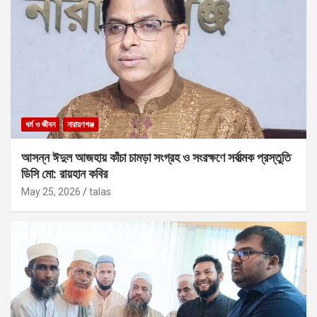
ধর্ম ও জীবন
নারায়ণগঞ্জ
আসন্ন ঈদুল আজহায় কাঁচা চামড়া সংগ্রহ ও সংরক্ষণে সর্বাত্মক প্রস্তুতি
ডিসি মো: রায়হান কবির
May 25, 2026
talas