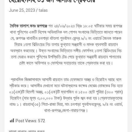
June 25, 2023
talas
দৈনিক তালাশ.কমঃ রূপগঞ্জে
গত ২৪/০৬/২০২৩ খ্রিঃ ১৮.০৫ ঘটিকার সময় রূপগঞ্জ
থানা পুলিশের একটি বিশেষ অভিযানিক দল গোপন সংবাদের ভিত্তিতে জানতে পারেন
যে, রুপগঞ্জ থানাধীন চনপাড়া বটতলা পুনর্বাসন কেন্দ্র ৯/২ নং ওয়ার্ডে জৈনক ফারুক
মিয়ার ১তলা বিল্ডিংয়ের নিচ তলায় কুখ্যাত সন্ত্রাসী ও মাদক ব্যবসায়ী রায়হান
অবস্থান করতেছে। উক্ত সংবাদের ভিত্তিতে সঙ্গীয় ফোর্সসহ ১তলা বিল্ডিংয়ের নিচ
তলা ঘেরাও করলে পুলিশের উপস্থিতি টের পেয়ে কুখ্যাত সন্ত্রাসী রায়হান পালানোর
চেষ্টা কালে অফিসার ও ফোর্সদের সহায়তায় তাকে গ্রেফতার করা হয়।
প্রাথমিক জিজ্ঞাসাবাদে আসামী রায়হান তার হেফাজতে অস্ত্র ও হিরোইন আছে বলে
স্বীকার করে। আসামীর দেখানো মতে ঘটনাস্থলের কক্ষের মেঝের তোষকের নিচ হতে
০১(এক)টি বিদেশী অস্ত্র, ০১(এক)টি ম্যাগজিন ও ১৫০০ ছোট পুরিয়া (৩০০ গ্রাম)
হিরোইন (যার মূল্য ৩,০০,০০০ টাকা) উদ্ধার পূর্বক জব্দ করা হয়।গ্রেফতারকৃতদের
নামঃ ১। রায়হান(৩৫) পিতা-রাজা মিয়া, সাং চনপাড়া পুনর্বাসনকেন্দ্র, ৯/৪ নং ওয়ার্ড,
থানা-রূপগঞ্জ,জেলা-নারায়ণগঞ্জ।
Post Views:
572
ভালো লাগলে শেয়ার করুন