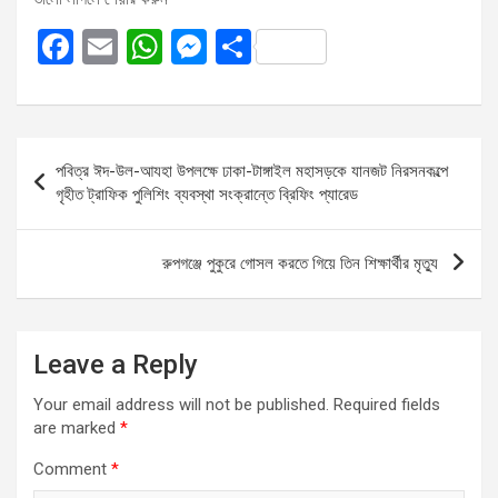
F
E
W
M
S
a
m
h
es
h
ce
ail
at
se
ar
b
s
n
e
Post
পবিত্র ঈদ-উল-আযহা উপলক্ষে ঢাকা-টাঙ্গাইল মহাসড়কে যানজট নিরসনকল্পে
o
A
g
navigation
গৃহীত ট্রাফিক পুলিশিং ব্যবস্থা সংক্রান্তে ব্রিফিং প্যারেড
o
p
er
k
p
রুপগঞ্জে পুকুরে গোসল করতে গিয়ে তিন শিক্ষার্থীর মৃত্যু
Leave a Reply
Your email address will not be published.
Required fields
are marked
*
Comment
*