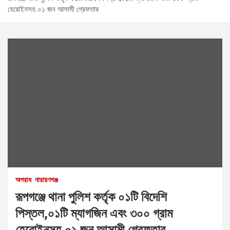
হেরোইনসহ ০১ জন আসামী গ্রেফতার
অপরাধ
নারায়ণগঞ্জ
রূপগঞ্জে থানা পুলিশ কর্তৃক ০১টি বিদেশি
পিস্তল,০১টি ম্যাগজিন এবং ৩০০ গ্রাম
হেরোইনসহ ০১ জন আসামী গ্রেফতার