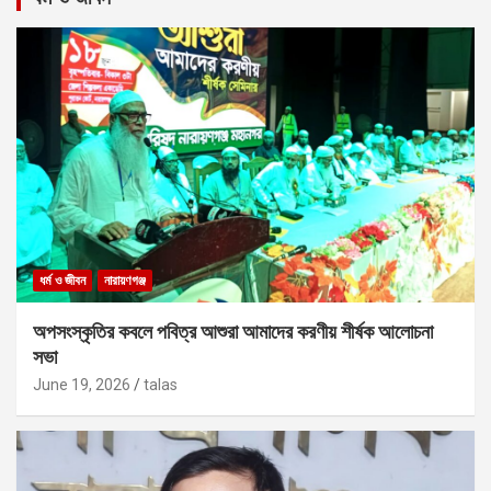
ধর্ম ও জীবন
নারায়ণগঞ্জ
অপসংস্কৃতির কবলে পবিত্র আশুরা আমাদের করণীয় শীর্ষক আলোচনা
সভা
June 19, 2026
talas