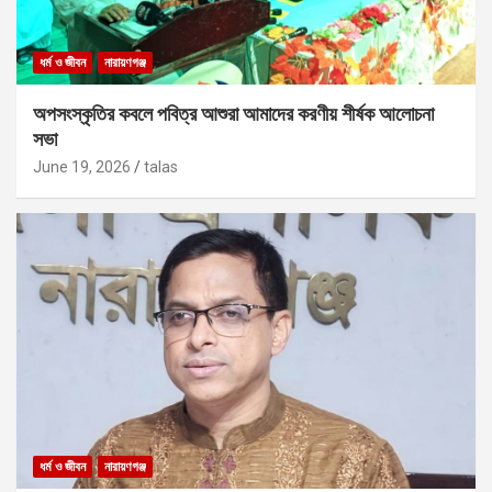
ধর্ম ও জীবন
নারায়ণগঞ্জ
অপসংস্কৃতির কবলে পবিত্র আশুরা আমাদের করণীয় শীর্ষক আলোচনা
সভা
June 19, 2026
talas
ধর্ম ও জীবন
নারায়ণগঞ্জ