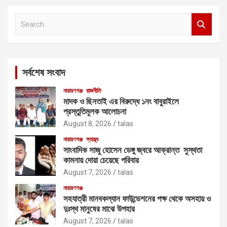
S
e
a
r
c
সর্বশেষ সংবাদ
h
নারায়ণগঞ্জ
রাজনীতি
মাদক ও ছিনতাই এর বিরুদ্ধে ১নং বাবুরাইলে
প্রস্তুতিমূলক আলোচনা
August 8, 2026
talas
নারায়ণগঞ্জ
স্বাস্থ্য
সাংবাদিক সাজু হোসেন ডেঙ্গু জ্বরে আক্রান্ত সুস্থতা
কামনায় দোয়া চেয়েছে পরিবার
August 7, 2026
talas
নারায়ণগঞ্জ
সহযাত্রী মানবকল্যান ফাউন্ডেশনের পক্ষ থেকে অসহায় ও
দুঃস্থ মানুষের মাঝে উপহার
August 7, 2026
talas