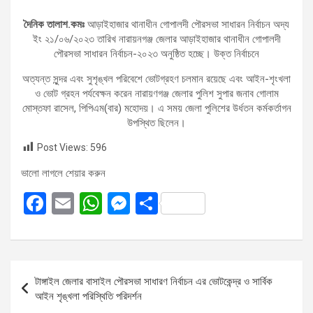
দৈনিক তালাশ.কমঃ
আড়াইহাজার থানাধীন গোপালদী পৌরসভা সাধারন নির্বাচন অদ্য
ইং ২১/০৬/২০২৩ তারিখ নারায়নগঞ্জ জেলার আড়াইহাজার থানাধীন গোপালদী
পৌরসভা সাধারন নির্বাচন-২০২৩ অনুষ্ঠিত হচ্ছে। উক্ত নির্বাচনে
অত্যন্ত সুন্দর এবং সুশৃঙ্খল পরিবেশে ভোটগ্রহণ চলমান রয়েছে এবং আইন-শৃংখলা
ও ভোট গ্রহন পর্যবেক্ষন করেন নারায়ণগঞ্জ জেলার পুলিশ সুপার জনাব গোলাম
মোস্তফা রাসেল, পিপিএম(বার) মহোদয়। এ সময় জেলা পুলিশের উর্ধতন কর্মকর্তাগন
উপস্থিত ছিলেন।
Post Views:
596
ভালো লাগলে শেয়ার করুন
F
E
W
M
S
a
m
h
es
h
ce
ail
at
se
ar
b
s
n
e
Post
টাঙ্গাইল জেলার বাসাইল পৌরসভা সাধারণ নির্বাচন এর ভোটকেন্দ্র ও সার্বিক
o
A
g
navigation
আইন শৃঙ্খলা পরিস্থিতি পরিদর্শন