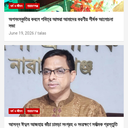
ধর্ম ও জীবন
নারায়ণগঞ্জ
অপসংস্কৃতির কবলে পবিত্র আশুরা আমাদের করণীয় শীর্ষক আলোচনা
সভা
June 19, 2026
talas
ধর্ম ও জীবন
নারায়ণগঞ্জ
আসন্ন ঈদুল আজহায় কাঁচা চামড়া সংগ্রহ ও সংরক্ষণে সর্বাত্মক প্রস্তুতি