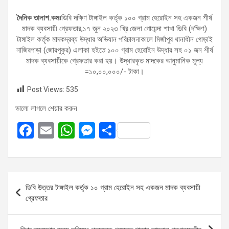
দৈনিক তালাশ.কমঃ
ডিবি দক্ষিণ টাঙ্গাইল কর্তৃক ১০০ গ্রাম হেরোইন সহ একজন শীর্ষ
মাদক ব্যবসায়ী গ্রেফতার,১৭ জুন ২০২৩ খ্রি.জেলা গোয়েন্দা শাখা ডিবি (দক্ষিণ)
টাঙ্গাইল কর্তৃক মাদকদ্রব্য উদ্ধার অভিযান পরিচালনাকালে মির্জাপুর থানাধীন গোড়াই
নাজিরপাড়া (জোরপুকুর) এলাকা হইতে ১০০ গ্রাম হেরোইন উদ্ধার সহ ০১ জন শীর্ষ
মাদক ব্যবসায়ীকে গ্রেফতার করা হয়। উদ্ধারকৃত মাদকের আনুমানিক মূল্য
=১০,০০,০০০/- টাকা।
Post Views:
535
ভালো লাগলে শেয়ার করুন
F
E
W
M
S
a
m
h
es
h
ce
ail
at
se
ar
b
s
n
e
Post
ডিবি উত্তর টাঙ্গাইল কর্তৃক ১০ গ্রাম হেরোইন সহ একজন মাদক ব্যবসায়ী
o
A
g
navigation
গ্রেফতার
o
p
er
k
p