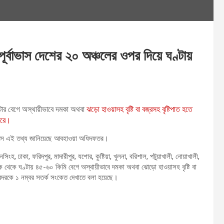
ূর্বাভাস দেশের ২০ অঞ্চলের ওপর দিয়ে ঘণ্টায়
িটার বেগে অস্থায়ীভাবে দমকা অথবা
ঝড়ো হাওয়াসহ বৃষ্টি বা বজ্রসহ বৃষ্টিপাত হতে
ারে।
র্বাভাসে এই তথ্য জানিয়েছে আবহাওয়া অধিদফতর।
নসিংহ, ঢাকা, ফরিদপুর, মাদারীপুর, যশোর, কুষ্টিয়া, খুলনা, বরিশাল, পটুয়াখালী, নোয়াখালী,
ম দিক থেকে ঘণ্টায় ৪৫-৬০ কিমি বেগে অস্থায়ীভাবে দমকা অথবা ঝোড়ো হাওয়াসহ বৃষ্টি বা
বন্দরকে ১ নম্বর সতর্ক সংকেত দেখাতে বলা হয়েছে।