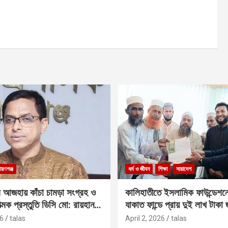
ায়ণগঞ্জ
ধর্ম ও জীবন
শিক্ষা
সারাদেশ
 আজহায় কাঁচা চামড়া সংগ্রহ ও
কালিহাতীতে ইসলামিক ফাউন্ডেশন
াত্মক প্রস্তুতি ডিসি মো: রায়হান
যাকাত ফান্ডে প্রায় দুই লাখ টাকা
6
talas
April 2, 2026
talas