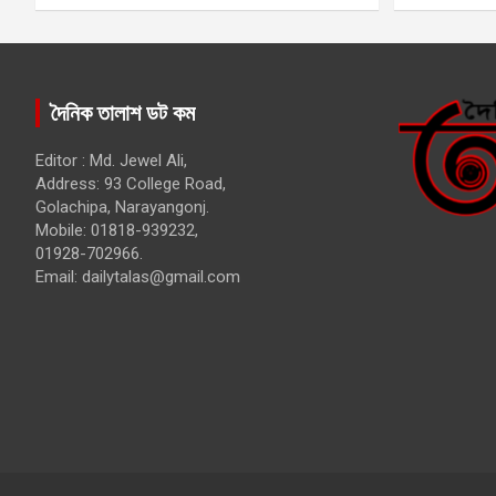
দৈনিক তালাশ ডট কম
Editor : Md. Jewel Ali,
Address: 93 College Road,
Golachipa, Narayangonj.
Mobile: 01818-939232,
01928-702966.
Email:
dailytalas@gmail.com