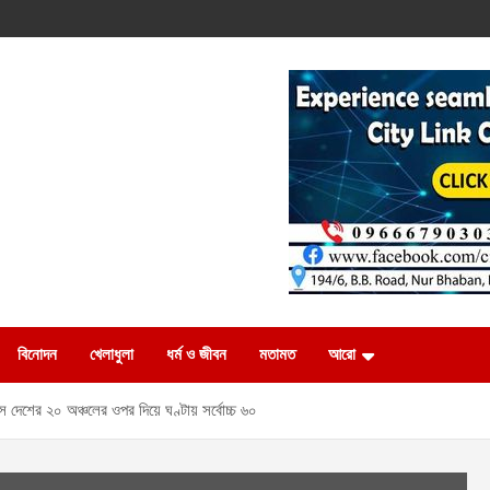
বিনোদন
খেলাধুলা
ধর্ম ও জীবন
মতামত
আরো
াস দেশের ২০ অঞ্চলের ওপর দিয়ে ঘণ্টায় সর্বোচ্চ ৬০