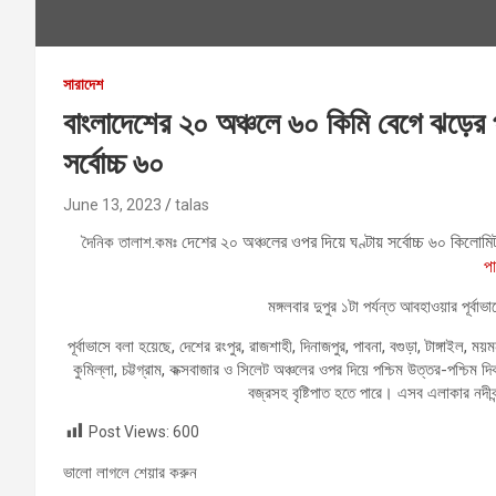
সারাদেশ
বাংলাদেশের ২০ অঞ্চলে ৬০ কিমি বেগে ঝড়ের প
সর্বোচ্চ ৬০
June 13, 2023
talas
দেশের ২০ অঞ্চলের ওপর দিয়ে ঘণ্টায় সর্বোচ্চ ৬০ কিলোম
দৈনিক তালাশ.কমঃ
প
মঙ্গলবার দুপুর ১টা পর্যন্ত আবহাওয়ার পূ
পূর্বাভাসে বলা হয়েছে, দেশের রংপুর, রাজশাহী, দিনাজপুর, পাবনা, বগুড়া, টাঙ্গাইল, ময়ম
কুমিল্লা, চট্টগ্রাম, কক্সবাজার ও সিলেট অঞ্চলের ওপর দিয়ে পশ্চিম উত্তর-পশ্চি
বজ্রসহ বৃষ্টিপাত হতে পারে। এসব এলাকার নদী
Post Views:
600
ভালো লাগলে শেয়ার করুন