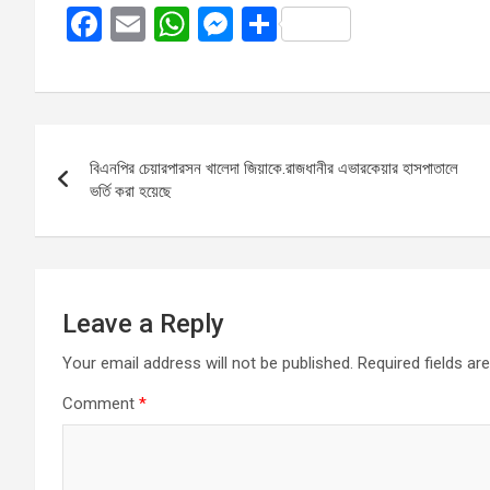
F
E
W
M
S
a
m
h
es
h
ce
ail
at
se
ar
b
s
n
e
Post
o
A
g
বিএনপির চেয়ারপারসন খালেদা জিয়াকে.রাজধানীর এভারকেয়ার হাসপাতালে
navigation
o
p
er
ভর্তি করা হয়েছে
k
p
Leave a Reply
Your email address will not be published.
Required fields a
Comment
*