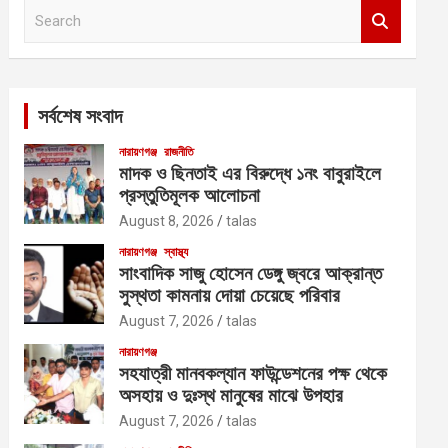
S
e
a
r
c
সর্বশেষ সংবাদ
h
নারায়ণগঞ্জ
রাজনীতি
মাদক ও ছিনতাই এর বিরুদ্ধে ১নং বাবুরাইলে
প্রস্তুতিমূলক আলোচনা
August 8, 2026
talas
নারায়ণগঞ্জ
স্বাস্থ্য
সাংবাদিক সাজু হোসেন ডেঙ্গু জ্বরে আক্রান্ত
সুস্থতা কামনায় দোয়া চেয়েছে পরিবার
August 7, 2026
talas
নারায়ণগঞ্জ
সহযাত্রী মানবকল্যান ফাউন্ডেশনের পক্ষ থেকে
অসহায় ও দুঃস্থ মানুষের মাঝে উপহার
August 7, 2026
talas