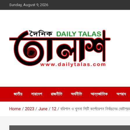
Skip
Sunday, August 9, 2026
to
content
dailytalas.com
সত্যের সন্ধানে দৈনিক তালাশ ডট
কম
জাতীয়
সারাদেশ
রাজনীতি
অর্থনীতি
আন্তর্জাতিক
অপরাধ
Home
2023
June
12
বরিশাল ও খুলনা সিটি কর্পোরেশন নির্বাচনের ভোট