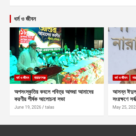
ধর্ম ও জীবন
ধর্ম ও জীবন
নারায়ণগঞ্জ
ধর্ম ও জীবন
নার
অপসংস্কৃতির কবলে পবিত্র আশুরা আমাদের
আসন্ন ঈদুল
করণীয় শীর্ষক আলোচনা সভা
সংরক্ষণে সর্ব
কবির
June 19, 2026
talas
May 25, 202