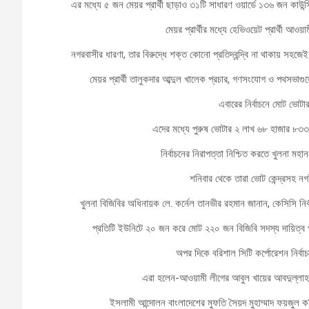
এর মধ্যে ৫ জন মেয়র প্রার্থী ছাড়াও ৩১টি সাধারণ ওয়ার্ডে ১৩৬ জন কাউন্সিল
মেয়র প্রার্থীর মধ্যে হেভিওয়েট প্রার্থী আওয়
নগরবাসীর ধারণা, তার বিরুদ্ধে শক্ত কোনো প্রতিদ্বন্দ্বি না থাকায় সহজ
মেয়র প্রার্থী তালুকদার আব্দুল খালেক প্রচার, গণসংযোগ ও পথসভাগুল
এবারের নির্বাচনে মোট ভো
এদের মধ্যে পুরুষ ভোটার ২ লাখ ৬৮ হাজার ৮৩
নির্বাচনের নিরাপত্তা নিশ্চিত করতে খুলনা ম
শনিবার থেকে তারা ভোট কেন্দ্রসহ নগরী
খুলনা বিজিবির অধিনায়ক লে. কর্নেল তানভীর রহমান জানান, কেসিসি নির
প্রতিটি ইউনিটে ২০ জন করে মোট ২২০ জন বিজিবি সদস্য দায়িত্
অপর দিকে বরিশাল সিটি কর্পোরেশন নির্বা
এরা হলেন-আওয়ামী লীগের আবুল খায়ের আবদুল্লাহ (
ইসলামী আন্দোলন বাংলাদেশের মুফতি সৈয়দ মুহাম্মাদ ফয়জুল করি