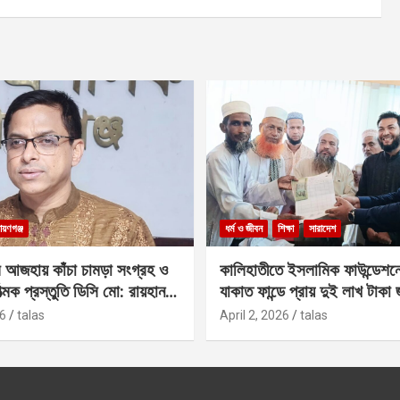
ায়ণগঞ্জ
ধর্ম ও জীবন
শিক্ষা
সারাদেশ
 আজহায় কাঁচা চামড়া সংগ্রহ ও
কালিহাতীতে ইসলামিক ফাউন্ডেশন
াত্মক প্রস্তুতি ডিসি মো: রায়হান
যাকাত ফান্ডে প্রায় দুই লাখ টাকা
6
talas
April 2, 2026
talas