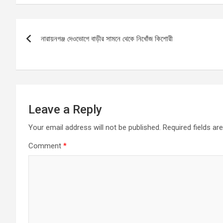
ce
ail
at
se
ar
b
s
n
e
Post
o
A
g
নারায়নগঞ্জ দেওভোগে বাড়ীর সামনে থেকে নিখোঁজ কিশোরী
navigation
o
p
er
k
p
Leave a Reply
Your email address will not be published.
Required fields a
Comment
*