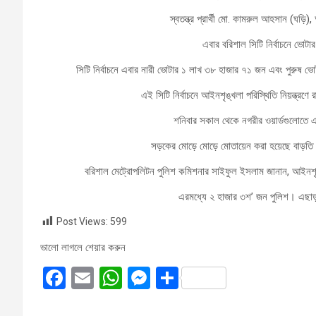
স্বতন্ত্র প্রার্থী মো. কামরুল আহসান (ঘড়
এবার বরিশাল সিটি নির্বাচনে ভো
সিটি নির্বাচনে এবার নারী ভোটার ১ লাখ ৩৮ হাজার ৭১ জন এবং পুরুষ ভো
এই সিটি নির্বাচনে আইনশৃঙ্খলা পরিস্থিতি নিয়ন্ত্রণে
শনিবার সকাল থেকে নগরীর ওয়ার্ডগুলোতে 
সড়কের মোড়ে মোড়ে মোতায়েন করা হয়েছে বাড়তি পু
বরিশাল মেট্রোপলিটন পুলিশ কমিশনার সাইফুল ইসলাম জানান, আইনশৃঙ
এরমধ্যে ২ হাজার ৩শ’ জন পুলিশ। এছাড়
Post Views:
599
ভালো লাগলে শেয়ার করুন
F
E
W
M
S
a
m
h
es
h