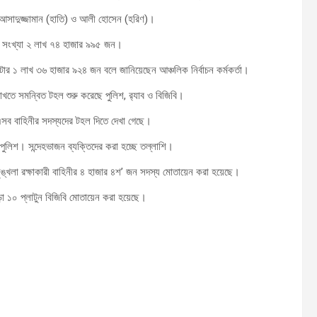
ি), আসাদুজ্জামান (হাতি) ও আলী হোসেন (হরিণ)।
টার সংখ্যা ২ লাখ ৭৪ হাজার ৯৯৫ জন।
টার ১ লাখ ৩৬ হাজার ৯২৪ জন বলে জানিয়েছেন আঞ্চলিক নির্বাচন কর্মকর্তা।
 রাখতে সমন্বিত টহল শুরু করেছে পুলিশ, র‌্যাব ও বিজিবি।
এসব বাহিনীর সদস্যদের টহল দিতে দেখা গেছে।
লিশ। সন্দেহভাজন ব্যক্তিদের করা হচ্ছে তল্লাশি।
্খলা রক্ষাকারী বাহিনীর ৪ হাজার ৪শ’ জন সদস্য মোতায়েন করা হয়েছে।
া ১০ প্লাটুন বিজিবি মোতায়েন করা হয়েছে।