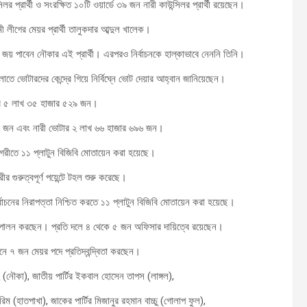
র প্রার্থী ও সংরক্ষিত ১০টি ওয়ার্ডে ৩৯ জন নারী কাউন্সিলর প্রার্থী রয়েছেন।
ামী লীগের মেয়র প্রার্থী তালুকদার আব্দুল খালেক।
েই জয় পাবেন নৌকার এই প্রার্থী। এরপরও নির্বাচনকে হাল্কাভাবে নেননি তিনি।
োতে ভোটারদের কেন্দ্রে গিয়ে নির্বিঘ্নে ভোট দেয়ার আহ্বান জানিয়েছেন।
টার ৫ লাখ ৩৫ হাজার ৫২৯ জন।
৩ জন এবং নারী ভোটার ২ লাখ ৬৬ হাজার ৬৯৬ জন।
হানগরীতে ১১ প্লাটুন বিজিবি মোতায়েন করা হয়েছে।
র গুরুত্বপূর্ণ পয়েন্টে টহল শুরু করেছে।
্বাচনের নিরাপত্তা নিশ্চিত করতে ১১ প্লাটুন বিজিবি মোতায়েন করা হয়েছে।
ব পালন করছেন। প্রতি দলে ৪ থেকে ৫ জন অফিসার দায়িত্বে রয়েছেন।
চনে ৭ জন মেয়র পদে প্রতিদ্বন্দ্বিতা করছেন।
নৌকা), জাতীয় পার্টির ইকবাল হোসেন তাপস (লাঙ্গল),
ম (হাতপাখা), জাকের পার্টির মিজানুর রহমান বাচ্চু (গোলাপ ফুল),