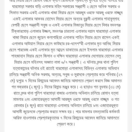
আদু মিয়ার ছেলে রোমান ওরফে ক্যাপ রোমানকে প্রকাশ্যে কুপিয়ে হত্যা পালিয়ে যায়
ঘারমোড়া সরদার বাড়ি এলাকার মহিদ সরদারের সন্ত্রাসী ২ ছেলে অনিক সরদার ও
সিফাত সরদার একই এলাকার খাজা মিয়ার ছেলে আরজুম ওরফে আরজু ওরফে নাজ্জুম
একই এলাকার আকবর হোসেন মিয়ার ছেলে অন্তর বুরুন্দী এলাকার শাহাবুল্লাহ
বেপারী ছেলে সন্ত্রাসী সবুজ ও একই এলাকার মিজানুর মিয়ার ছেলে দিদার মদনগঞ্জ
টিক্কারমোড় এলাকার উজ্জল, মদনগঞ্জ চারতলা এলাকার দয়াল ঘারমোড়া এলাকার
খাজা মিয়ার ছেলে জুয়েল কলাগাছিয়া এলাকার শাহিন মিয়ার ছেলে রাসেল একই
এলাকার আউয়াল মিয়ার ছেলে কাউছার চর-ধলেশ^রী এলাকার মৃত আনিছ মিয়ার
ছেলে পারভেজ একই এলাকার মৃত আব্দুল ডাকাতের ছেলে ইসলাম ঘারমোড়া এলাকার
শাহজাহান মিয়ার ছেলে জিসান ও দক্ষিন ঘারমোড়া এলাকার দেলোয়ার হোসেন দেলু
মিয়ার ছেলে মহিনসহ অজ্ঞাত নামা ৬/৭ সন্ত্রাসী। এ ঘটনায় বন্দর থানা পুলিশ
হত্যাকান্ডের ঘটনার ওই রাতেই ঘারমোড়া এলাকাসহ বিভিন্ন এলাকায় অভিযান
চালিয়ে সন্ত্রাসী অনিক সরদার, অন্তর, সবুজ ও মুরাদকে গ্রেপ্তার করে শনিবার (২৭
মে) দুপুরে ৭ দিনের রিমান্ডের আবেদন জানিয়ে আদালতে প্রেরণ করলে বিজ্ঞ আদালত
গত শুক্রবার (২ জুন) ১ দিনের রিমান্ড মঞ্জুর করে। এ ছাড়াও গত বুধবার (৩১ মে)
রাতে বন্দর থানা পুলিশ ঘারমোড়া বাজার এলাকায় অভিযান চালিয়ে রোমান হত্যা
মামলার ২নং এজাহারভূক্ত আসামী আরজুম ওরফে আরজু ওরফে নাজ্জুম ও গত
রোববার (৪ জুন) রাতে ঘারমোড়া এলাকায় অভিযান চালিয়ে ৯নং এজাহারভূক্ত
আসামী জুয়েলকে গ্রেপ্তার করতে সক্ষম হয়। পরে মামলার তদন্তকারি কর্মকর্তা
আরিফ হাওলাদার গ্রেপ্তারকৃতদের ৭ দিনের রিমান্ডের আবেদন জানিয়ে আদালতে
প্রেরণ করে।