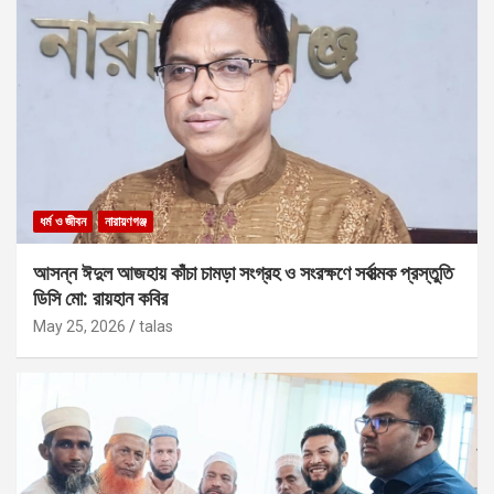
ধর্ম ও জীবন
নারায়ণগঞ্জ
আসন্ন ঈদুল আজহায় কাঁচা চামড়া সংগ্রহ ও সংরক্ষণে সর্বাত্মক প্রস্তুতি
ডিসি মো: রায়হান কবির
May 25, 2026
talas