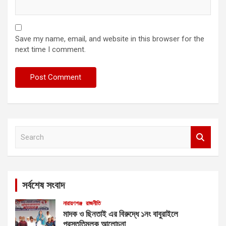
Save my name, email, and website in this browser for the
next time I comment.
S
e
a
r
c
সর্বশেষ সংবাদ
h
নারায়ণগঞ্জ
রাজনীতি
মাদক ও ছিনতাই এর বিরুদ্ধে ১নং বাবুরাইলে
প্রস্তুতিমূলক আলোচনা