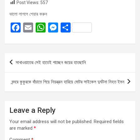
Post Views:
557
ভালো লাগলে শেয়ার করুন
F
E
W
M
S
a
m
h
es
h
ce
ail
at
se
ar
b
s
n
e
Post
সাখাওয়াতের সেই হাতেই পাচ্ছেন জয়ের হাতছানি
o
A
g
navigation
o
p
er
বন্দরে কুকুরকে বাঁচাতে গিয়ে নিয়ন্ত্রন হারিয়ে মোটর সাইকেল দুর্ঘটনা নিহত ইমন
k
p
Leave a Reply
Your email address will not be published.
Required fields
are marked
*
Comment
*