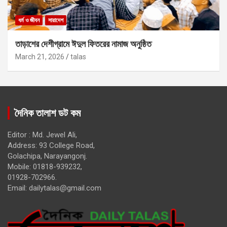
ধর্ম ও জীবন
সারাদেশ
তাড়াশের দেশীগ্রামে ঈদুল ফিতরের নামাজ অনুষ্ঠিত
March 21, 2026
talas
দৈনিক তালাশ ডট কম
Editor : Md. Jewel Ali,
Address: 93 College Road,
Golachipa, Narayangonj.
Mobile: 01818-939232,
01928-702966.
Email:
dailytalas@gmail.com