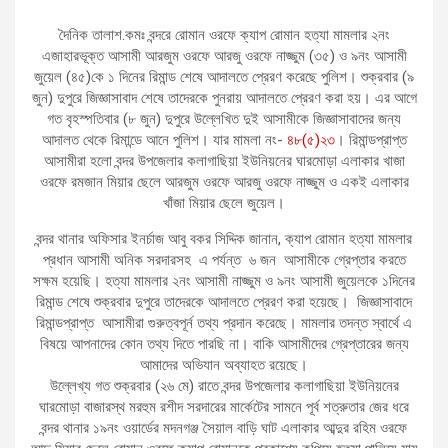
দৈনিক তালাশ.কমঃ বন্দরে রোমান ওরফে ক্যাপ রোমান হত্যা মামলার ২নং
এজাহারভূক্ত আসামী আরজুম ওরফে আরজু ওরফে নাজ্জুম (৩৫) ও ৯নং আসামী
জুয়েল (৪৫)কে ১ দিনের রিমান্ড শেষে আদালতে প্রেরণ করেছে পুলিশ। শুক্রবার (৯
জুন) দুপুরে জিজ্ঞাসাবাদ শেষে তাদেরকে পুনরায় আদালতে প্রেরণ করা হয়। এর আগে
গত বৃহস্পতিবার (৮ জুন) দুপুরে উল্লেখিত দুই আসামীকে জিজ্ঞাসাবাদের জন্য
আদালত থেকে রিমান্ডে আনে পুলিশ। যার মামলা নং-
৪৮(৫)২৩
। রিমান্ডপ্রাপ্ত
আসামীরা হলো বন্দর উপজেলার কলাগাছিয়া ইউনিয়নের ঘারমোড়া এলাকার খাজা
ওরফে রমজান মিয়ার ছেলে আরজুম ওরফে আরজু ওরফে নাজ্জুম ও একই এলাকার
খাঁজা মিয়ার ছেলে জুয়েল।
বন্দর থানার অফিসার ইনর্চাজ আবু বকর সিদ্দিক জানান, ক্যাপ রোমান হত্যা মামলার
প্রধান আসামী অনিক সরদারসহ এ পর্যন্ত ৬ জন আসামীকে গ্রেপ্তার করতে
সক্ষম হয়েছি। হত্যা মামলার ২নং আসামী নাজ্জুম ও ৯নং আসামী জুয়েলকে ১দিনের
রিমান্ড শেষে শুক্রবার দুপুরে তাদেরকে আদালতে প্রেরণ করা হয়েছে। জিজ্ঞাসাবাদে
রিমান্ডপ্রাপ্ত আসামীরা গুরুত্বপূর্ন তথ্য প্রদান করেছে। মামলার তদন্ত স্বার্থে এ
বিষয়ে আপনাদের কোন তথ্য দিতে পারছি না। বাকি আসামীদের গ্রেপ্তারের জন্য
আমাদের অভিযান অব্যাহত রয়েছে।
উল্লেখ্য গত শুক্রবার (২৬ মে) রাতে বন্দর উপজেলার কলাগাছিয়া ইউনিয়নের
ঘারমোড়া বাজারস্থ মরহুম রশীদ সরদারের মার্কেটের সামনে পূর্ব শত্রুতার জের ধরে
বন্দর থানার ১৯নং ওয়ার্ডের মদনগঞ্জ সৈয়াল বাড়ি ঘাট এলাকার আব্দুর রহিম ওরফে