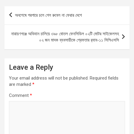
ce
ail
at
se
ar
b
s
n
e
Post
অবশেষে পরপারে চলে গেল রুবেল না ফেরার দেশে
o
A
g
navigation
o
p
er
নারায়ণগঞ্জে অভিযান চালিয়ে ৩৯৮ বোতল ফেনসিডিল ০২টি মোটর সাইকেলসহ
k
p
০২ জন মাদক ব্যবসায়ীকে গ্রেফতার র‌্যাব-১১ সিপিএসসি
Leave a Reply
Your email address will not be published.
Required fields
are marked
*
Comment
*