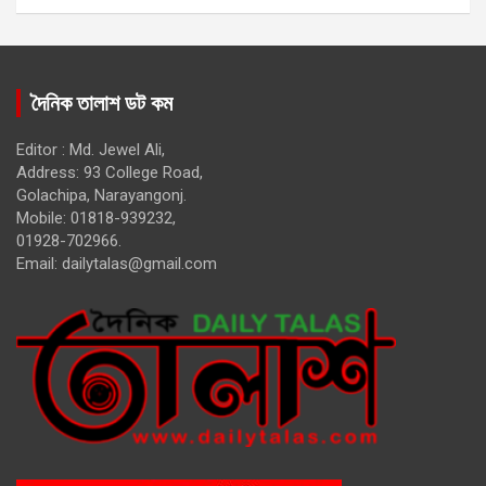
দৈনিক তালাশ ডট কম
Editor : Md. Jewel Ali,
Address: 93 College Road,
Golachipa, Narayangonj.
Mobile: 01818-939232,
01928-702966.
Email:
dailytalas@gmail.com