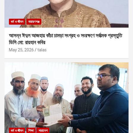
ধর্ম ও জীবন
নারায়ণগঞ্জ
আসন্ন ঈদুল আজহায় কাঁচা চামড়া সংগ্রহ ও সংরক্ষণে সর্বাত্মক প্রস্তুতি
ডিসি মো: রায়হান কবির
May 25, 2026
talas
ধর্ম ও জীবন
শিক্ষা
সারাদেশ