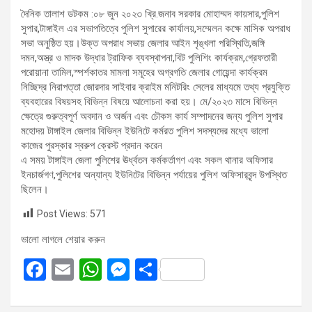
দৈনিক তালাশ ডটকম :০৮ জুন ২০২৩ খ্রি.জনাব সরকার মোহাম্মদ কায়সার,পুলিশ
সুপার,টাঙ্গাইল এর সভাপতিত্বে পুলিশ সুপারের কার্যালয়,সম্মেলন কক্ষে মাসিক অপরাধ
সভা অনুষ্ঠিত হয়।উক্ত অপরাধ সভায় জেলার আইন শৃঙ্খলা পরিস্থিতি,জঙ্গি
দমন,অস্ত্র ও মাদক উদ্ধার ট্রাফিক ব্যবস্থাপনা,বিট পুলিশিং কার্যক্রম,গ্রেফতারী
পরোয়ানা তামিল,স্পর্শকাতর মামলা সমূহের অগ্রগতি জেলার গোয়েন্দা কার্যক্রম
নিচ্ছিদ্র নিরাপত্তা জোরদার সাইবার ক্রাইম মনিটরিং সেলের মাধ্যমে তথ্য প্রযুক্তি
ব্যবহারের বিষয়সহ বিভিন্ন বিষয়ে আলোচনা করা হয়। মে/২০২৩ মাসে বিভিন্ন
ক্ষেত্রে গুরুত্বপূর্ণ অবদান ও অর্জন এবং চৌকস কার্য সম্পাদনের জন্য পুলিশ সুপার
মহোদয় টাঙ্গাইল জেলার বিভিন্ন ইউনিটে কর্মরত পুলিশ সদস্যদের মধ্যে ভালো
কাজের পুরস্কার স্বরুপ ক্রেস্ট প্রদান করেন
এ সময় টাঙ্গাইল জেলা পুলিশের ঊর্ধ্বতন কর্মকর্তাগণ এবং সকল থানার অফিসার
ইনচার্জগণ,পুলিশের অন্যান্য ইউনিটের বিভিন্ন পর্যায়ের পুলিশ অফিসারবৃন্দ উপস্থিত
ছিলেন।
Post Views:
571
ভালো লাগলে শেয়ার করুন
F
E
W
M
S
a
m
h
es
h