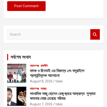
S
e
a
r
c
সর্বশেষ সংবাদ
h
নারায়ণগঞ্জ
রাজনীতি
মাদক ও ছিনতাই এর বিরুদ্ধে ১নং বাবুরাইলে
প্রস্তুতিমূলক আলোচনা
August 8, 2026
talas
নারায়ণগঞ্জ
স্বাস্থ্য
সাংবাদিক সাজু হোসেন ডেঙ্গু জ্বরে আক্রান্ত সুস্থতা
কামনায় দোয়া চেয়েছে পরিবার
August 7, 2026
talas