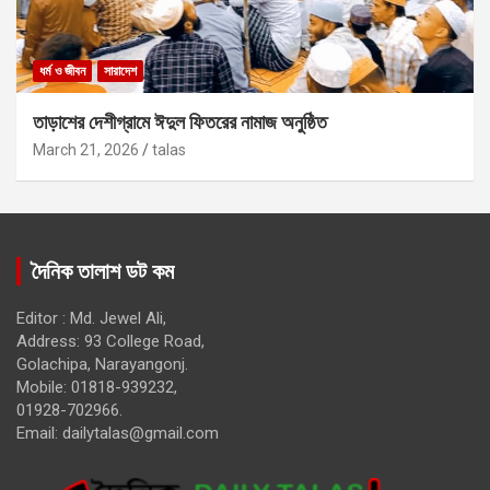
ধর্ম ও জীবন
সারাদেশ
তাড়াশের দেশীগ্রামে ঈদুল ফিতরের নামাজ অনুষ্ঠিত
March 21, 2026
talas
দৈনিক তালাশ ডট কম
Editor : Md. Jewel Ali,
Address: 93 College Road,
Golachipa, Narayangonj.
Mobile: 01818-939232,
01928-702966.
Email:
dailytalas@gmail.com