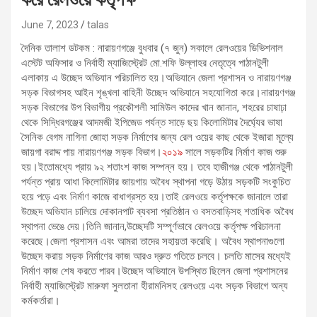
June 7, 2023
talas
দৈনিক তালাশ ডটকম : নারায়ণগঞ্জে বুধবার (৭ জুন) সকালে রেলওয়ের ডিভিশনাল
এস্টেট অফিসার ও নির্বাহী ম্যাজিস্ট্রেট মো.শফি উল্লাহর নেতৃত্বে পাঠানটুলী
এলাকায় এ উচ্ছেদ অভিযান পরিচালিত হয়।অভিযানে জেলা প্রশাসন ও নারায়ণগঞ্জ
সড়ক বিভাগসহ আইন শৃঙ্খলা বাহিনী উচ্ছেদ অভিযানে সহযোগিতা করে।নারায়ণগঞ্জ
সড়ক বিভাগের উপ বিভাগীয় প্রকৌশলী সামিউল কাদের খান জানান, শহরের চাষাঢ়া
থেকে সিদ্ধিরগঞ্জের আদমজী ইপিজেড পর্যন্ত সাড়ে ছয় কিলোমিটার দৈর্ঘ্যের ভাষা
সৈনিক বেগম নাগিনা জোহা সড়ক নির্মাণের জন্য রেল ওয়ের কাছ থেকে ইজারা মূল্যে
জায়গা বরাদ্দ পায় নারায়ণগঞ্জ সড়ক বিভাগ।
২০১৯
সালে সড়কটির নির্মাণ কাজ শুরু
হয়।ইতোমধ্যে প্রায় ৯২ শতাংশ কাজ সম্পন্ন হয়। তবে হাজীগঞ্জ থেকে পাঠানটুলী
পর্যন্ত প্রায় আধা কিলোমিটার জায়গায় অবৈধ স্থাপনা গড়ে উঠায় সড়কটি সংকুচিত
হয়ে পড়ে এবং নির্মাণ কাজে বাধাগ্রস্ত হয়।তাই রেলওয়ে কর্তৃপক্ষকে জানালে তারা
উচ্ছেদ অভিযান চালিয়ে দোকানপাট ব্যবসা প্রতিষ্ঠান ও বসতবাড়িসহ শতাধিক অবৈধ
স্থাপনা ভেঙে দেয়।তিনি জানান,উচ্ছেদটি সম্পূর্ণভাবে রেলওয়ে কর্তৃপক্ষ পরিচালনা
করেছে।জেলা প্রশাসন এবং আমরা তাদের সহায়তা করেছি। অবৈধ স্থাপনাগুলো
উচ্ছেদ করায় সড়ক নির্মাণের কাজ আরও দ্রুত গতিতে চলবে। চলতি মাসের মধ্যেই
নির্মাণ কাজ শেষ করতে পারব।উচ্ছেদ অভিযানে উপস্থিত ছিলেন জেলা প্রশাসনের
নির্বাহী ম্যাজিস্ট্রেট মারুফা সুলতানা হীরামনিসহ রেলওয়ে এবং সড়ক বিভাগে অন্য
কর্মকর্তারা।