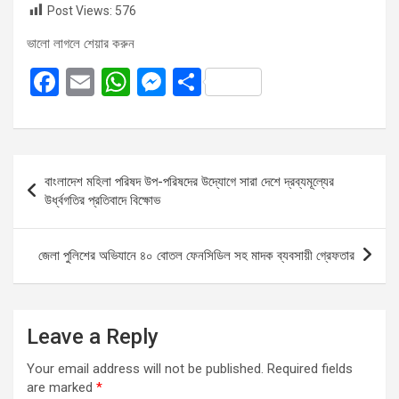
Post Views:
576
ভালো লাগলে শেয়ার করুন
F
E
W
M
S
a
m
h
es
h
ce
ail
at
se
ar
b
s
n
e
Post
বাংলাদেশ মহিলা পরিষদ উপ-পরিষদের উদ্যোগে সারা দেশে দ্রব্যমূল্যের
o
A
g
navigation
উর্ধ্বগতির প্রতিবাদে বিক্ষোভ
o
p
er
k
p
জেলা পুলিশের অভিযানে ৪০ বোতল ফেনসিডিল সহ মাদক ব্যবসায়ী গ্রেফতার
Leave a Reply
Your email address will not be published.
Required fields
are marked
*