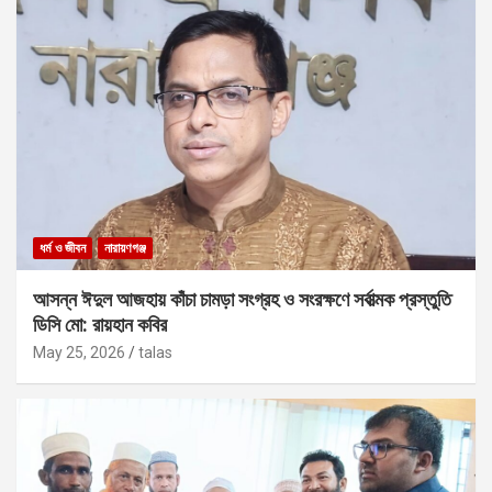
ধর্ম ও জীবন
নারায়ণগঞ্জ
আসন্ন ঈদুল আজহায় কাঁচা চামড়া সংগ্রহ ও সংরক্ষণে সর্বাত্মক প্রস্তুতি
ডিসি মো: রায়হান কবির
May 25, 2026
talas