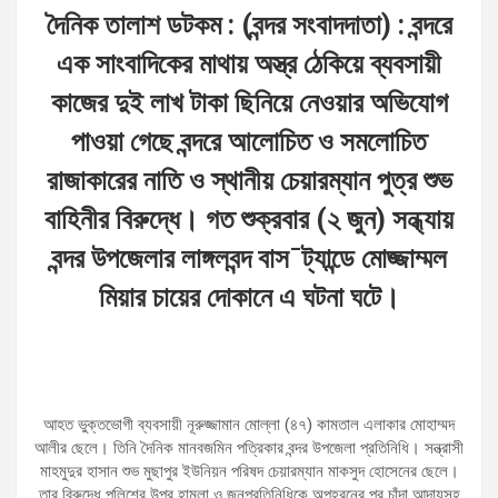
দৈনিক
তালাশ ডটকম : (বন্দর সংবাদদাতা)
: বন্দরে
এক সাংবাদিকের মাথায় অস্ত্র ঠেকিয়ে ব্যবসায়ী
কাজের দুই লাখ টাকা ছিনিয়ে নেওয়ার অভিযোগ
পাওয়া গেছে বন্দরে আলোচিত ও সমলোচিত
রাজাকারের নাতি ও স্থানীয় চেয়ারম্যান পুত্র শুভ
বাহিনীর বিরুদ্ধে। গত শুক্রবার (২ জুন) সন্ধ্যায়
বন্দর উপজেলার লাঙ্গলবন্দ বাস¯ট্যান্ডে মোজ্জাম্মল
মিয়ার চায়ের দোকানে এ ঘটনা ঘটে।
আহত ভুক্তভোগী ব্যবসায়ী নূরুজ্জামান মোল্লা (৪৭) কামতাল এলাকার মোহাম্মদ
আলীর ছেলে। তিনি দৈনিক মানবজমিন পত্রিকার বন্দর উপজেলা প্রতিনিধি। সন্ত্রাসী
মাহমুদুর হাসান শুভ মুছাপুর ইউনিয়ন পরিষদ চেয়ারম্যান মাকসুদ হোসেনের ছেলে।
তার বিরুদ্ধে পুলিশের উপর হামলা ও জনপ্রতিনিধিকে অপহরনের পর চাঁদা আদায়সহ