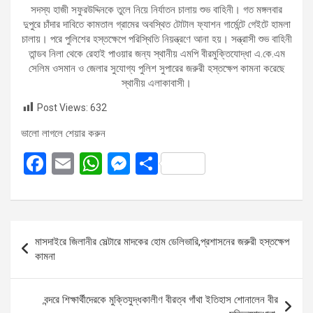
সদস্য হাজী সফুরউদ্দিনকে তুলে নিয়ে নির্যাতন চালায় শুভ বাহিনী। গত মঙ্গলবার
দুপুরে চাঁদার দাবিতে কামতাল গ্রামের অবস্থিত টোটাল ফ্যাশন গার্মেন্টে গেইটে হামলা
চালায়। পরে পুলিশের হস্তক্ষেপে পরিস্থিতি নিয়ন্ত্রণে আনা হয়। সন্ত্রাসী শুভ বাহিনী
তান্ডব নিলা থেকে রেহাই পাওয়ার জন্য স্থানীয় এমপি বীরমুক্তিযোদ্ধা এ.কে.এম
সেলিম ওসমান ও জেলার সুযোগ্য পুলিশ সুপারের জরুরী হস্তক্ষেপ কামনা করেছে
স্থানীয় এলাকাবাসী।
Post Views:
632
ভালো লাগলে শেয়ার করুন
F
E
W
M
S
a
m
h
es
h
ce
ail
at
se
ar
b
s
n
e
Post
মাসদাইরে জিলানীর সেল্টারে মাদকের হোম ডেলিভারি,প্রশাসনের জরুরী হস্তক্ষেপ
o
A
g
navigation
কামনা
o
p
er
k
p
বন্দরে শিক্ষার্থীদেরকে মুক্তিযুদ্ধকালীণ বীরত্ব গাঁথা ইতিহাস শোনালেন বীর