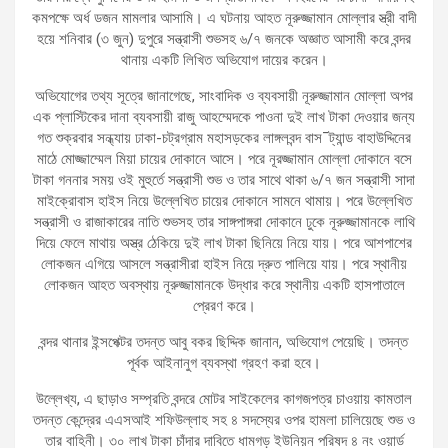
কমপক্ষে অর্ধ ডজন মামলার আসামি। এ ঘটনায় আহত নূরুজ্জামান মোল্লার স্ত্রী বাদী
হয়ে শনিবার (৩ জুন) দুপুরে সন্ত্রাসী শুভসহ ৬/৭ জনকে অজ্ঞাত আসামী করে বন্দর
থানায় একটি লিখিত অভিযোগ দায়ের করেন।
অভিযোগের তথ্য সূত্রে জানাগেছে, সাংবাদিক ও ব্যবসায়ী নূরুজ্জামান মোল্লা অপর
এক প্লাস্টিকের দানা ব্যবসায়ী রাজু আহম্মেদকে পাওনা দুই লাখ টাকা দেওয়ার জন্য
গত শুক্রবার সন্ধ্যায় ঢাকা-চট্রগ্রাম মহাসড়কের লাঙ্গলবন্দ বাস¯ট্যান্ড বাহাউদ্দিনের
মাঠে মোজ্জাম্মেল মিয়া চায়ের দোকানে আসে। পরে নূরজ্জামান মোল্লা দোকানে বসে
টাকা গননার সময় ওই মুহুর্তে সন্ত্রাসী শুভ ও তার সাথে থাকা ৬/৭ জন সন্ত্রাসী সাদা
মাইক্রোবাস হাইস নিয়ে উল্লেখিত চায়ের দোকানে সামনে থামায়। পরে উল্লেখিত
সন্ত্রাসী ও রাজাকারের নাতি শুভসহ তার সাঙ্গপাঙ্গরা দোকানে ঢুকে নূরুজ্জামানকে লাথি
দিয়ে ফেলে মাথায় অস্ত্র ঠেকিয়ে দুই লাখ টাকা ছিনিয়ে নিয়ে যায়। পরে আশপাশের
লোকজন এগিয়ে আসলে সন্ত্রাসীরা হাইস নিয়ে দ্রুত পালিয়ে যায়। পরে স্থানীয়
লোকজন আহত অবস্থায় নূরুজ্জামানকে উদ্ধার করে স্থানীয় একটি হাসপাতালে
প্রেরণ করে।
বন্দর থানার ইন্সপেক্টর তদন্ত আবু বকর ছিদ্দিক জানান, অভিযোগ পেয়েছি। তদন্ত
পূর্বক আইনানুগ ব্যবস্থা গ্রহণ করা হবে।
উল্লেখ্য, এ ছাড়াও সম্প্রতি বন্দরে মোটর সাইকেলের কাগজপত্র চাওয়ায় কামতাল
তদন্ত কেন্দ্রের এএসআই শফিউল্লাহ সহ ৪ সদস্যের ওপর হামলা চালিয়েছে শুভ ও
তার বাহিনী। ৩০ লাখ টাকা চাঁদার দাবিতে ধামগড় ইউনিয়ন পরিষদ ৪ নং ওয়ার্ড