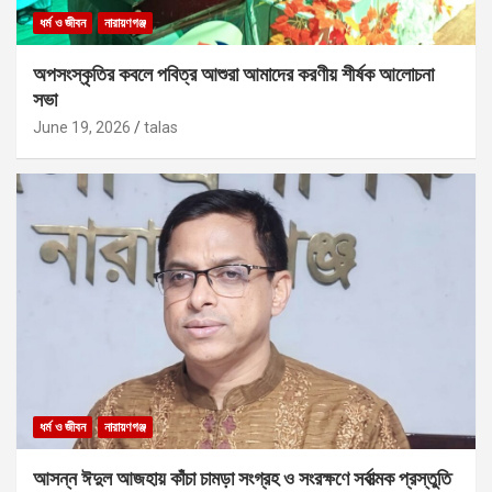
ধর্ম ও জীবন
নারায়ণগঞ্জ
অপসংস্কৃতির কবলে পবিত্র আশুরা আমাদের করণীয় শীর্ষক আলোচনা
সভা
June 19, 2026
talas
ধর্ম ও জীবন
নারায়ণগঞ্জ
আসন্ন ঈদুল আজহায় কাঁচা চামড়া সংগ্রহ ও সংরক্ষণে সর্বাত্মক প্রস্তুতি