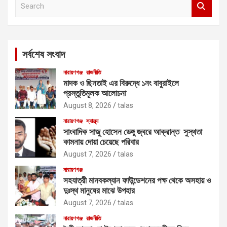
e
a
r
c
সর্বশেষ সংবাদ
h
নারায়ণগঞ্জ
রাজনীতি
মাদক ও ছিনতাই এর বিরুদ্ধে ১নং বাবুরাইলে
প্রস্তুতিমূলক আলোচনা
August 8, 2026
talas
নারায়ণগঞ্জ
স্বাস্থ্য
সাংবাদিক সাজু হোসেন ডেঙ্গু জ্বরে আক্রান্ত সুস্থতা
কামনায় দোয়া চেয়েছে পরিবার
August 7, 2026
talas
নারায়ণগঞ্জ
সহযাত্রী মানবকল্যান ফাউন্ডেশনের পক্ষ থেকে অসহায় ও
দুঃস্থ মানুষের মাঝে উপহার
August 7, 2026
talas
নারায়ণগঞ্জ
রাজনীতি