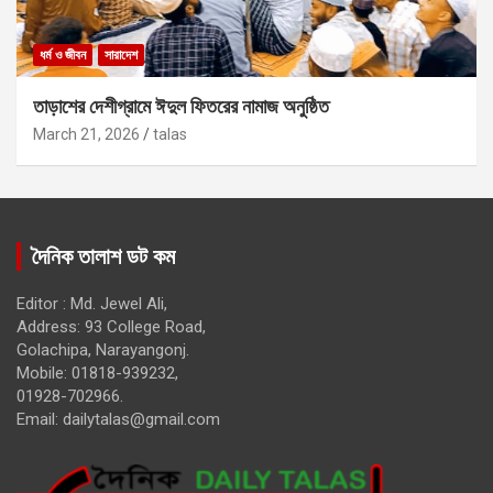
ধর্ম ও জীবন
সারাদেশ
তাড়াশের দেশীগ্রামে ঈদুল ফিতরের নামাজ অনুষ্ঠিত
March 21, 2026
talas
দৈনিক তালাশ ডট কম
Editor : Md. Jewel Ali,
Address: 93 College Road,
Golachipa, Narayangonj.
Mobile: 01818-939232,
01928-702966.
Email:
dailytalas@gmail.com