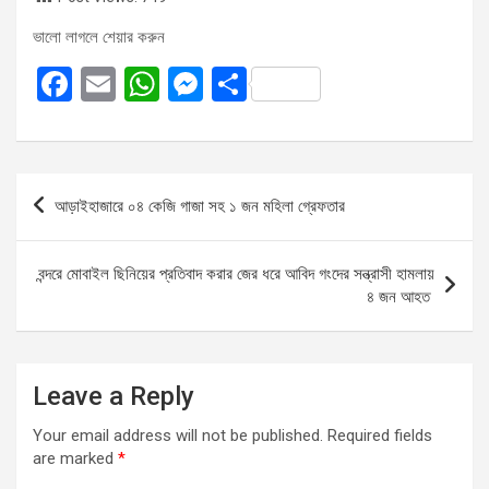
ভালো লাগলে শেয়ার করুন
F
E
W
M
S
a
m
h
es
h
ce
ail
at
se
ar
b
s
n
e
Post
আড়াইহাজারে ০৪ কেজি গাজা সহ ১ জন মহিলা গ্রেফতার
o
A
g
navigation
o
p
er
বন্দরে মোবাইল ছিনিয়ের প্রতিবাদ করার জের ধরে আবিদ গংদের সন্ত্রাসী হামলায়
k
p
৪ জন আহত
Leave a Reply
Your email address will not be published.
Required fields
are marked
*