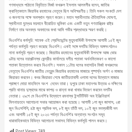
গণমাধ্যমে পাঠানো বিবৃতিতে মির্জা ফখরুল ইসলাম আলমগীর বলেন, জাতির
ক্রান্তিকালে জিয়াউর রহমানের নেতৃত্ব ছিল অবিস্মরণীয়। তিনি সকল সংকটে দেশ
ও জনগণের পক্ষে অবস্থান গ্রহণ করেন। মহান স্বাধীনতার ঐতিহাসিক ঘোষণা,
স্বাধীনতা যুদ্ধের ময়দানে বীরোচিত ভূমিকা এবং একটি নতুন গণতান্ত্রিক রাষ্ট্র
নির্মাণে তার অনবদ্য অবদানের কথা আমি গভীর শ্রদ্ধাভরে স্মরণ করছি।
বিএনপি’র কর্মসূচি: সাবেক এই প্রেসিডেন্টের মৃত্যুবার্ষিকী উপলক্ষে আগামী ১৫ই জুন
পর্যন্ত কর্মসূচি গ্রহণ করেছে বিএনপি। একই সঙ্গে দলটির বিভিন্ন অঙ্গসংগঠনও
নানা কর্মসূচি গ্রহণ করেছে। জিয়াউর রহমানের মৃত্যুবার্ষিকী উপলক্ষে আজ ভোর
৬টায় দলের নয়াপল্টনস্থ কেন্দ্রীয় কার্যালয়ে দলীয় পতাকা অর্ধনমিতকরণ ও কালো
পতাকা উত্তোলন করবে বিএনপি। সকাল ১১টায় দলের মহাসচিব মির্জা ফখরুলের
নেতৃত্বে বিএনপি’র জাতীয় নেতৃবৃন্দ জিয়াউর রহমানের মাজারে পুষ্পার্ঘ্য অর্পণ ও মাজার
জিয়ারত করবেন। কবর জিয়ারত শেষে জাতীয়তাবাদী ওলামা দলের উদ্যোগে মাজার
প্রাঙ্গণে দোয়া মাহফিলে অংশ নেবেন তারা। দুপুরে ঢাকা মহানগর উত্তর ও দক্ষিণের
প্রতি থানায় দুস্থদের মাঝে কাপড় ও রান্না করা খাবার বিতরণ করবেন দলটির
নেতারা। ২৯শে মে বিএনপি’র উদ্যোগে রমনাস্থ ইন্সটিটিউট অব ইঞ্জিনিয়ার্স
মিলনায়তনে আলোচনা সভার আয়োজন করা হয়েছে। আগামী ১লা জুন জাসাস, ২রা
জুন বিএসপিপি, ৪ঠা জুন শ্রমিক দল, ৮ই জুন তাঁতী দল, ১০ই জুন মৎস্যজীবী দল
এবং আগামী ১৫ই জুন ২০২৩ পর্যন্ত বিএনপি’র অন্যান্য সংগঠন সমূহ
ধারাবাহিকভাবে বিভিন্ন আলোচনা সভাসহ বিভিন্ন কর্মসূচি পালন করবে।
Post Views:
749