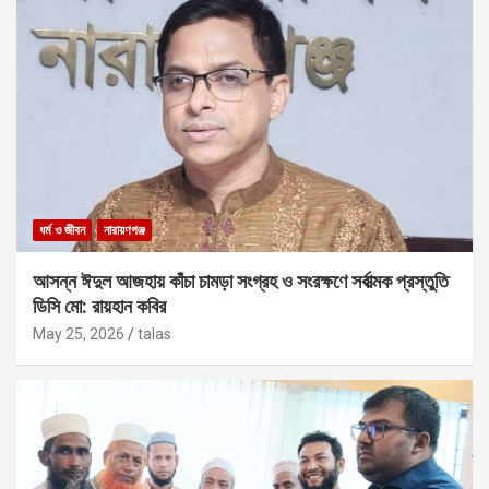
ধর্ম ও জীবন
নারায়ণগঞ্জ
আসন্ন ঈদুল আজহায় কাঁচা চামড়া সংগ্রহ ও সংরক্ষণে সর্বাত্মক প্রস্তুতি
ডিসি মো: রায়হান কবির
May 25, 2026
talas