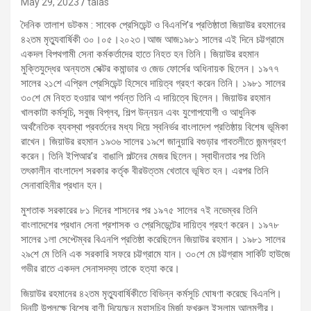
May 29, 2023
talas
দৈনিক তালাশ ডটকম : সাবেক প্রেসিডেন্ট ও বিএনপি’র প্রতিষ্ঠাতা জিয়াউর রহমানের
৪২তম মৃত্যুবার্ষিকী ৩০।০৫।২০২৩।আজ আজ১৯৮১ সালের এই দিনে চট্টগ্রামে
একদল বিপথগামী সেনা কর্মকর্তাদের হাতে নিহত হন তিনি। জিয়াউর রহমান
মুক্তিযুদ্ধের অন্যতম সেক্টর কমান্ডার ও জেড ফোর্সের অধিনায়ক ছিলেন। ১৯৭৭
সালের ২১শে এপ্রিল প্রেসিডেন্ট হিসেবে দায়িত্ব গ্রহণ করেন তিনি। ১৯৮১ সালের
৩০শে মে নিহত হওয়ার আগ পর্যন্ত তিনি এ দায়িত্বে ছিলেন। জিয়াউর রহমান
খালকাটা কর্মসূচি, সবুজ বিপ্লব, শিল্প উন্নয়ন এবং যুগোপযোগী ও আধুনিক
অর্থনৈতিক ব্যবস্থা প্রবর্তনের মধ্য দিয়ে স্বনির্ভর বাংলাদেশ প্রতিষ্ঠায় বিশেষ ভূমিকা
রাখেন। জিয়াউর রহমান ১৯৩৬ সালের ১৯শে জানুয়ারি বগুড়ার গাবতলীতে জন্মগ্রহণ
করেন। তিনি ইপিআর’র বাঙালি পল্টনের মেজর ছিলেন। স্বাধীনতার পর তিনি
তৎকালীন বাংলাদেশ সরকার কর্তৃক বীরউত্তম খেতাবে ভূষিত হন। এরপর তিনি
সেনাবাহিনীর প্রধান হন।
মুশতাক সরকারের ৮১ দিনের শাসনের পর ১৯৭৫ সালের ৭ই নভেম্বর তিনি
বাংলাদেশের প্রধান সেনা প্রশাসক ও প্রেসিডেন্টের দায়িত্ব গ্রহণ করেন। ১৯৭৮
সালের ১লা সেপ্টেম্বর বিএনপি প্রতিষ্ঠা করেছিলেন জিয়াউর রহমান। ১৯৮১ সালের
২৯শে মে তিনি এক সরকারি সফরে চট্টগ্রামে যান। ৩০শে মে চট্টগ্রাম সার্কিট হাউজে
গভীর রাতে একদল সেনাসদস্য তাকে হত্যা করে।
জিয়াউর রহমানের ৪২তম মৃত্যুবার্ষিকীতে বিভিন্ন কর্মসূচি ঘোষণা করেছে বিএনপি।
দিনটি উপলক্ষে বিশেষ বাণী দিয়েছেন মহাসচিব মির্জা ফখরুল ইসলাম আলমগীর।