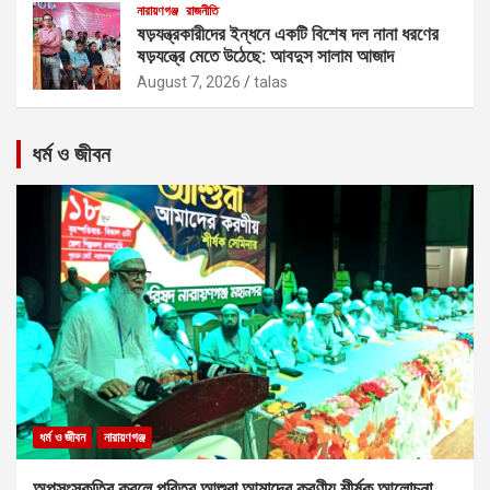
নারায়ণগঞ্জ
রাজনীতি
ষড়যন্ত্রকারীদের ইন্ধনে একটি বিশেষ দল নানা ধরণের
ষড়যন্ত্রে মেতে উঠেছে: আবদুস সালাম আজাদ
August 7, 2026
talas
ধর্ম ও জীবন
ধর্ম ও জীবন
নারায়ণগঞ্জ
অপসংস্কৃতির কবলে পবিত্র আশুরা আমাদের করণীয় শীর্ষক আলোচনা