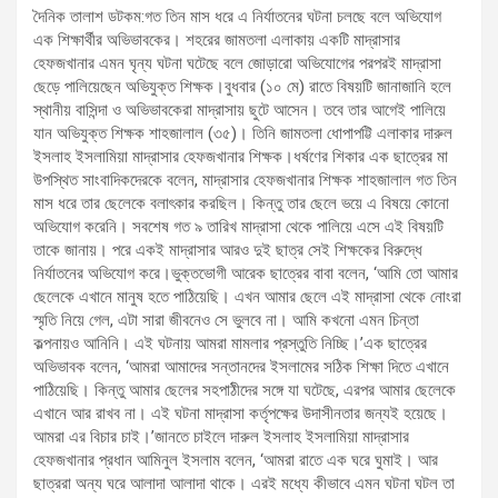
দৈনিক তালাশ ডটকম:গত তিন মাস ধরে এ নির্যাতনের ঘটনা চলছে বলে অভিযোগ
এক শিক্ষার্থীর অভিভাবকের। শহরের জামতলা এলাকায় একটি মাদ্রাসার
হেফজখানার এমন ঘৃন্য ঘটনা ঘটেছে বলে জোড়ারো অভিযোগের পরপরই মাদ্রাসা
ছেড়ে পালিয়েছেন অভিযুক্ত শিক্ষক।বুধবার (১০ মে) রাতে বিষয়টি জানাজানি হলে
স্থানীয় বাসিন্দা ও অভিভাবকেরা মাদ্রাসায় ছুটে আসেন। তবে তার আগেই পালিয়ে
যান অভিযুক্ত শিক্ষক শাহজালাল (৩৫)। তিনি জামতলা ধোপাপট্টি এলাকার দারুল
ইসলাহ ইসলামিয়া মাদ্রাসার হেফজখানার শিক্ষক।ধর্ষণের শিকার এক ছাত্রের মা
উপস্থিত সাংবাদিকদেরকে বলেন, মাদ্রাসার হেফজখানার শিক্ষক শাহজালাল গত তিন
মাস ধরে তার ছেলেকে বলাৎকার করছিল। কিন্তু তার ছেলে ভয়ে এ বিষয়ে কোনো
অভিযোগ করেনি। সবশেষ গত ৯ তারিখ মাদ্রাসা থেকে পালিয়ে এসে এই বিষয়টি
তাকে জানায়। পরে একই মাদ্রাসার আরও দুই ছাত্র সেই শিক্ষকের বিরুদ্ধে
নির্যাতনের অভিযোগ করে।ভুক্তভোগী আরেক ছাত্রের বাবা বলেন, ‘আমি তো আমার
ছেলেকে এখানে মানুষ হতে পাঠিয়েছি। এখন আমার ছেলে এই মাদ্রাসা থেকে নোংরা
স্মৃতি নিয়ে গেল, এটা সারা জীবনেও সে ভুলবে না। আমি কখনো এমন চিন্তা
কল্পনায়ও আনিনি। এই ঘটনায় আমরা মামলার প্রস্তুতি নিচ্ছি।’এক ছাত্রের
অভিভাবক বলেন, ‘আমরা আমাদের সন্তানদের ইসলামের সঠিক শিক্ষা দিতে এখানে
পাঠিয়েছি। কিন্তু আমার ছেলের সহপাঠীদের সঙ্গে যা ঘটেছে, এরপর আমার ছেলেকে
এখানে আর রাখব না। এই ঘটনা মাদ্রাসা কর্তৃপক্ষের উদাসীনতার জন্যই হয়েছে।
আমরা এর বিচার চাই।’জানতে চাইলে দারুল ইসলাহ ইসলামিয়া মাদ্রাসার
হেফজখানার প্রধান আমিনুল ইসলাম বলেন, ‘আমরা রাতে এক ঘরে ঘুমাই। আর
ছাত্ররা অন্য ঘরে আলাদা আলাদা থাকে। এরই মধ্যে কীভাবে এমন ঘটনা ঘটল তা