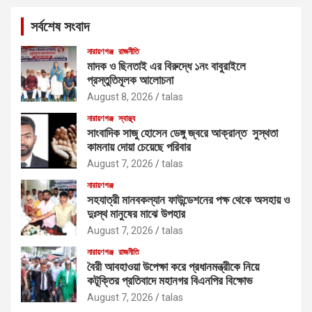
c
সর্বশেষ সংবাদ
h
নারায়ণগঞ্জ
রাজনীতি
মাদক ও ছিনতাই এর বিরুদ্ধে ১নং বাবুরাইলে
প্রস্তুতিমূলক আলোচনা
August 8, 2026
talas
নারায়ণগঞ্জ
স্বাস্থ্য
সাংবাদিক সাজু হোসেন ডেঙ্গু জ্বরে আক্রান্ত সুস্থতা
কামনায় দোয়া চেয়েছে পরিবার
August 7, 2026
talas
নারায়ণগঞ্জ
সহযাত্রী মানবকল্যান ফাউন্ডেশনের পক্ষ থেকে অসহায় ও
দুঃস্থ মানুষের মাঝে উপহার
August 7, 2026
talas
নারায়ণগঞ্জ
রাজনীতি
বৈরী আবহাওয়া উপেক্ষা করে প্রধানমন্ত্রীকে নিয়ে
কটূক্তির প্রতিবাদে মহানগর বিএনপির বিক্ষোভ
August 7, 2026
talas