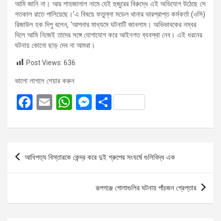
আমি জানি না। আর শাহজালাল নামে যেই হুজুরের বিরুদ্ধে এই অভিযোগ উঠেছে সে
গতকাল রাতে পালিয়েছে।’এ বিষয়ে ফতুল্লা মডেল থানার ভারপ্রাপ্ত কর্মকর্তা (ওসি)
রিজাউল হক দিপু বলেন, ‘আপনার মাধ্যমে ঘটনাটি জানলাম। অভিভাবকের নম্বর
দিলে আমি নিজেই তাদের সঙ্গে যোগাযোগ করে আইনগত ব্যবস্থা নেব। এই ধরনের
ঘটনায় কোনো ছাড় দেব না আমরা।
Post Views:
636
ভালো লাগলে শেয়ার করুন
F
E
W
M
S
a
m
h
es
h
ce
ail
at
se
ar
b
s
n
e
Post
আধিপত্য বিস্তারকে কেন্দ্র করে দুই গ্রুপের সংঘর্ষে গুলিবিদ্ধ এক
o
A
g
navigation
o
p
er
রূপগঞ্জে গোলাগুলির ঘটনায় পাঁচজন গ্রেপ্তার
k
p