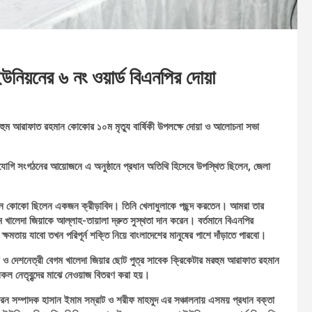
 ইউনিয়নের ৬ নং ওয়ার্ড বিএনপির দোয়া
র মরহুম আরাফাত রহমান কোকোর ১০ম মৃত্যু বার্ষিকী উপলক্ষে দোয়া ও আলোচনা সভা
োযোগি সংগঠনের আয়োজনে এ অনুষ্ঠানে প্রধান অতিথি হিসেবে উপস্থিত ছিলেন, জেলা
মান কোকো ছিলেন একজন ক্রীড়াবিদ। তিনি খেলাধুলাকে পছন্দ করতেন। আমরা তার
খালেদা জিয়াকে আল্লাহ-তায়ালা দ্রুত সুস্থতা দান করেন। বর্তমানে বিএনপির
ক্ষমতায় যাবো তখন পরিপূর্ন শক্তি নিয়ে বাংলাদেশের মানুষের পাশে দাঁড়াতে পারবো।
ান ও দেশনেত্রী বেগম খালেদা জিয়ার ছোট পুত্র সাবেক ক্রিকেটার মরহুম আরাফাত রহমান
সকল নেতৃবৃন্দের মাঝে নেওয়াজ বিতরণ করা হয়।
ারন সম্পাদক হাসান ইমাম সম্রাট ও শরীফ মাহমুদ এর সঞ্চালনায় এসময় প্রধান বক্তা