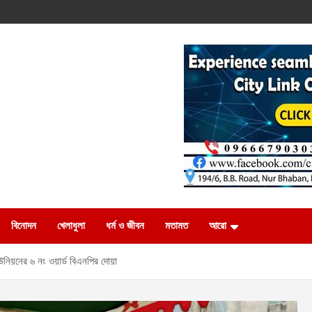
বিনোদন
খেলাধুলা
ধর্ম ও জীবন
মতামত
আরো
ইউনিয়নের ৬ নং ওয়ার্ড বিএনপির দোয়া