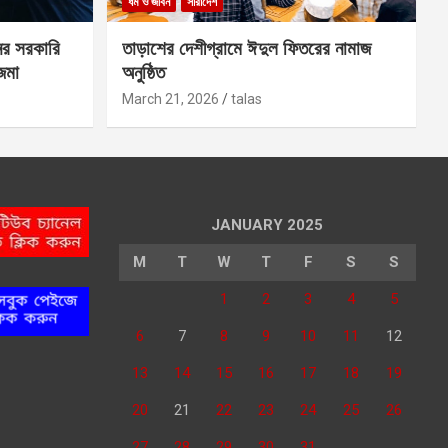
ধর্ম ও জীবন
সারাদেশ
ের সরকারি
তাড়াশের দেশীগ্রামে ঈদুল ফিতরের নামাজ
 জমা
অনুষ্ঠিত
March 21, 2026
talas
JANUARY 2025
M
T
W
T
F
S
S
1
2
3
4
5
6
7
8
9
10
11
12
13
14
15
16
17
18
19
20
21
22
23
24
25
26
27
28
29
30
31