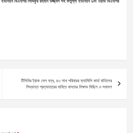
ইউনিয়ন বিএনপির সিদ্দিকুর রহমান উজ্জ্বল সহ ফতুল্লা ইউনিয়ন ৬নং ওয়ার্ড বিএনপির
টিসিবির ট্রাক সেল বন্ধ, ৪৩ লাখ পরিবারর ফ্যামিলি কার্ড বাতিলের
সিদ্ধান্ত প্রত্যাহারের দাবিতে বাসদের বিক্ষাভ মিছিল ও সমাবশ