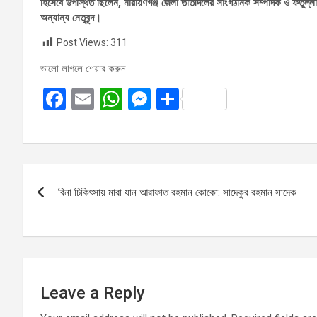
হিসেবে উপস্থিত ছিলেন, নারায়ণগঞ্জ জেলা তাঁতীদলের সাংগঠনিক সম্পাদক ও ফতুল্লা 
অন্যান্য নেতৃবৃন্দ।
Post Views:
311
ভালো লাগলে শেয়ার করুন
F
E
W
M
S
a
m
h
es
h
ce
ail
at
se
ar
b
s
n
e
Post
o
A
g
বিনা চিকিৎসায় মারা যান আরাফাত রহমান কোকো: সাদেকুর রহমান সাদেক
navigation
o
p
er
k
p
Leave a Reply