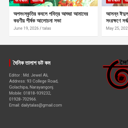
ধর্ম ও জীবন
নারায়ণগঞ্জ
ধর্ম ও জীবন
নার
অপসংস্কৃতির কবলে পবিত্র আশুরা আমাদের
আসন্ন ঈদুল
করণীয় শীর্ষক আলোচনা সভা
সংরক্ষণে সর্ব
কবির
June 19, 2026
talas
May 25, 202
দৈনিক তালাশ ডট কম
Editor : Md. Jewel Ali,
Address: 93 College Road,
Golachipa, Narayangonj.
Mobile: 01818-939232,
01928-702966.
Email:
dailytalas@gmail.com