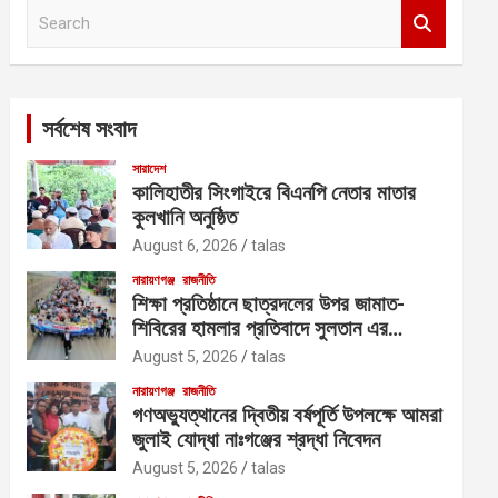
S
e
a
r
c
সর্বশেষ সংবাদ
h
সারাদেশ
কালিহাতীর সিংগাইরে বিএনপি নেতার মাতার
কুলখানি অনুষ্ঠিত
August 6, 2026
talas
নারায়ণগঞ্জ
রাজনীতি
শিক্ষা প্রতিষ্ঠানে ছাত্রদলের উপর জামাত-
শিবিরের হামলার প্রতিবাদে সুলতান এর
নেতৃত্বে বিক্ষোভ
August 5, 2026
talas
নারায়ণগঞ্জ
রাজনীতি
গণঅভ্যুত্থানের দ্বিতীয় বর্ষপূর্তি উপলক্ষে আমরা
জুলাই যোদ্ধা নাঃগঞ্জের শ্রদ্ধা নিবেদন
August 5, 2026
talas