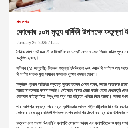
নারায়ণগঞ্জ
কোকোর ১০ম মৃত্যু বার্ষিকী উপলক্ষে ফতুল্লা
January 26, 2025
talas
দৈনিক তালাশ ডটকমঃ স্টাফ রিপোর্টার: দেশনেত্রী বেগম খালেদা জিয়ার কনিষ্ঠ পুত্
অনুষ্ঠিত হয়েছে।
শনিবার (২৫ জানুয়ারী) বিকেলে ফতুল্লা ইউনিয়নের ৬নং ওয়ার্ড বিএনপি ও অঙ্গ সহ
বিএনপির সাবেক যুগ্ম সাধারণ সম্পাদক লুৎফর রহমান খোকা।
অনুষ্ঠানে প্রধান অতিথির বক্তব্যে লুৎফর রহমান খোকা বলেন, মরহুম আরাফাত রহ
আত্মার মাগফেরাত কামনা করছি। সেইসাথে আমরা দোয়া করছি যেনো দেশনেত্রী বেগম 
লোকজন দায়িত্ব নিয়ে বিশৃঙ্খলা বন্ধ করে রাষ্ট্রকে এগিয়ে নিয়ে যাচ্ছে। আমরা যখন 
পরে সংক্ষিপ্ত বক্তব্য শেষে মহান স্বাধীনতার ঘোষক শহীদ রাষ্ট্রপতি জিয়াউর রহম
কোকোর ১০ম মৃত্যু বার্ষিকী উপলক্ষে বিশেষ দোয়া পরিচালনা করা হয় এবং উপস্থিত 
ফতুল্লা ৬নং ওয়ার্ড বিএনপি‘র সভাপতি খোরশেদ আলম এর সভাপতিত্বে ও যুগ্ন সাধ