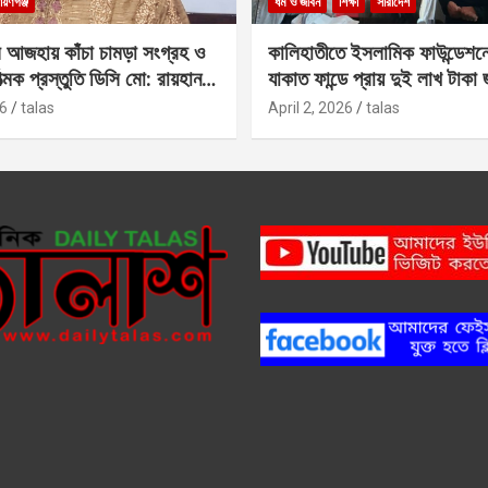
ায়ণগঞ্জ
ধর্ম ও জীবন
শিক্ষা
সারাদেশ
 আজহায় কাঁচা চামড়া সংগ্রহ ও
কালিহাতীতে ইসলামিক ফাউন্ডেশন
াত্মক প্রস্তুতি ডিসি মো: রায়হান
যাকাত ফান্ডে প্রায় দুই লাখ টাকা
6
talas
April 2, 2026
talas