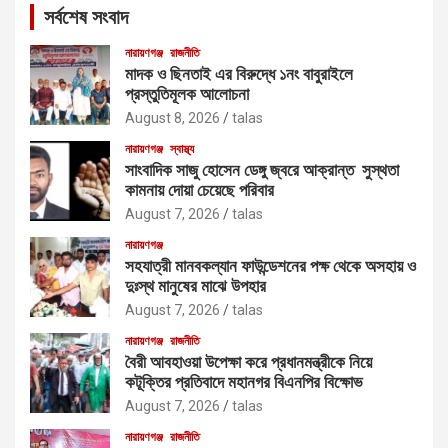
সর্বশেষ সংবাদ
h
নারায়ণগঞ্জ
রাজনীতি
মাদক ও ছিনতাই এর বিরুদ্ধে ১নং বাবুরাইলে
প্রস্তুতিমূলক আলোচনা
August 8, 2026
talas
নারায়ণগঞ্জ
স্বাস্থ্য
সাংবাদিক সাজু হোসেন ডেঙ্গু জ্বরে আক্রান্ত সুস্থতা
কামনায় দোয়া চেয়েছে পরিবার
August 7, 2026
talas
নারায়ণগঞ্জ
সহযাত্রী মানবকল্যান ফাউন্ডেশনের পক্ষ থেকে অসহায় ও
দুঃস্থ মানুষের মাঝে উপহার
August 7, 2026
talas
নারায়ণগঞ্জ
রাজনীতি
বৈরী আবহাওয়া উপেক্ষা করে প্রধানমন্ত্রীকে নিয়ে
কটূক্তির প্রতিবাদে মহানগর বিএনপির বিক্ষোভ
August 7, 2026
talas
নারায়ণগঞ্জ
রাজনীতি