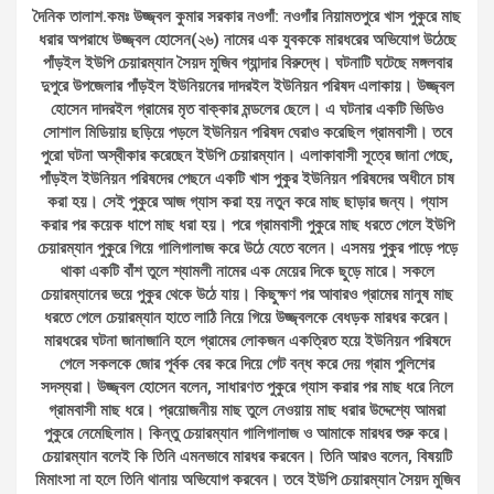
দৈনিক তালাশ.কমঃ উজ্জ্বল কুমার সরকার নওগাঁ: নওগাঁর নিয়ামতপুরে খাস পুকুরে মাছ
ধরার অপরাধে উজ্জ্বল হোসেন(২৬) নামের এক যুবককে মারধরের অভিযোগ উঠেছে
পাঁড়ইল ইউপি চেয়ারম্যান সৈয়দ মুজিব গ্যান্দার বিরুদ্ধে। ঘটনাটি ঘটেছে মঙ্গলবার
দুপুরে উপজেলার পাঁড়ইল ইউনিয়নের দাদরইল ইউনিয়ন পরিষদ এলাকায়। উজ্জ্বল
হোসেন দাদরইল গ্রামের মৃত বাক্কার মন্ডলের ছেলে। এ ঘটনার একটি ভিডিও
সোশাল মিডিয়ায় ছড়িয়ে পড়লে ইউনিয়ন পরিষদ ঘেরাও করেছিল গ্রামবাসী। তবে
পুরো ঘটনা অস্বীকার করেছেন ইউপি চেয়ারম্যান। এলাকাবাসী সূত্রে জানা গেছে,
পাঁড়ইল ইউনিয়ন পরিষদের পেছনে একটি খাস পুকুর ইউনিয়ন পরিষদের অধীনে চাষ
করা হয়। সেই পুকুরে আজ গ্যাস করা হয় নতুন করে মাছ ছাড়ার জন্য। গ্যাস
করার পর কয়েক ধাপে মাছ ধরা হয়। পরে গ্রামবাসী পুকুরে মাছ ধরতে গেলে ইউপি
চেয়ারম্যান পুকুরে গিয়ে গালিগালাজ করে উঠে যেতে বলেন। এসময় পুকুর পাড়ে পড়ে
থাকা একটি বাঁশ তুলে শ্যামলী নামের এক মেয়ের দিকে ছুড়ে মারে। সকলে
চেয়ারম্যানের ভয়ে পুকুর থেকে উঠে যায়। কিছুক্ষণ পর আবারও গ্রামের মানুষ মাছ
ধরতে গেলে চেয়ারম্যান হাতে লাঠি নিয়ে গিয়ে উজ্জ্বলকে বেধড়ক মারধর করেন।
মারধরের ঘটনা জানাজানি হলে গ্রামের লোকজন একত্রিত হয়ে ইউনিয়ন পরিষদে
গেলে সকলকে জোর পূর্বক বের করে দিয়ে গেট বন্ধ করে দেয় গ্রাম পুলিশের
সদস্যরা। উজ্জ্বল হোসেন বলেন, সাধারণত পুকুরে গ্যাস করার পর মাছ ধরে নিলে
গ্রামবাসী মাছ ধরে। প্রয়োজনীয় মাছ তুলে নেওয়ায় মাছ ধরার উদ্দেশ্যে আমরা
পুকুরে নেমেছিলাম। কিন্তু চেয়ারম্যান গালিগালাজ ও আমাকে মারধর শুরু করে।
চেয়ারম্যান বলেই কি তিনি এমনভাবে মারধর করবেন। তিনি আরও বলেন, বিষয়টি
মিমাংসা না হলে তিনি থানায় অভিযোগ করবেন। তবে ইউপি চেয়ারম্যান সৈয়দ মুজিব