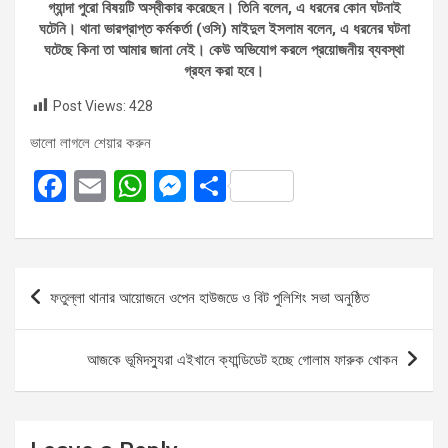
গ্যান্দা পুরো বিষয়টি অস্বীকার করেছেন। তিনি বলেন, এ ধরনের কোন ঘটনাই
ঘটেনি। থানা ভারপ্রাপ্ত কর্মকর্তা (ওসি) মাইদুল ইসলাম বলেন, এ ধরনের ঘটনা
ঘটেছে কিনা তা আমার জানা নেই। কেউ অভিযোগ করলে প্রয়োজনীয় ব্যবস্থা
গ্রহন করা হবে।
Post Views:
428
ভালো লাগলে শেয়ার করুন
F
E
W
M
S
a
m
h
es
h
ce
ail
at
se
ar
b
s
n
e
Post
ফতুল্লা থানার আয়োজনে ওপেন হাউজডে ও বিট পুলিশিং সভা অনুষ্ঠিত
o
A
g
navigation
o
p
er
আজকে ভূমিদস্যুরা এইখানে ক্যান্ডিডেট হচ্ছে গোলাম ফারুক খোকন
k
p