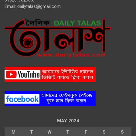
01928-702966.
Email:
dailytalas@gmail.com
MAY 2024
M
T
W
T
F
S
S