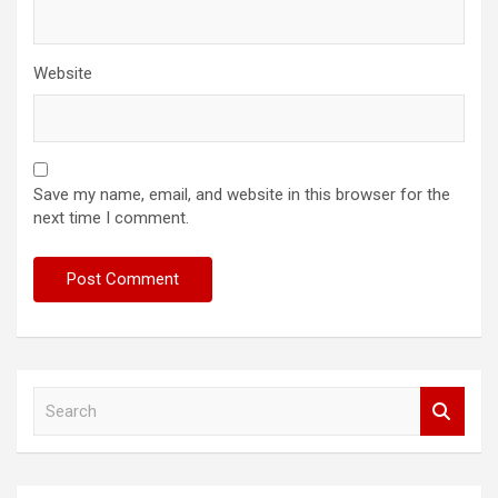
Website
Save my name, email, and website in this browser for the
next time I comment.
S
e
a
r
c