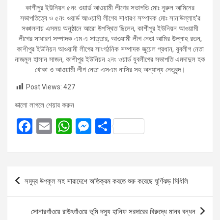
কাশীপুর ইউনিয়ন ৫নং ওয়ার্ড আওয়ামী লীগের সভাপতি মোঃ নূরুল আমিনের
সভাপতিত্বে ও ৫নং ওয়ার্ড আওয়ামী লীগের সাধারণ সম্পাদক মোঃ সানাউল্লাহ’র
সঞ্চালনায় এসময় অনুষ্ঠানে আরো উপস্থিত ছিলেন, কাশীপুর ইউনিয়ন আওয়ামী
লীগের সাধারণ সম্পাদক এম.এ সাত্তার, আওয়ামী লীগ নেতা আমির উল্লাহ রতন,
কাশীপুর ইউনিয়ন আওয়ামী লীগের সাংগঠনিক সম্পাদক জুয়েল প্রধান, যুবলীগ নেতা
নাজমুল হাসান সাজন, কাশীপুর ইউনিয়ন ২নং ওয়ার্ড যুবলীগের সভাপতি এমদাদুল হক
খোকা ও আওয়ামী লীগ নেতা এসএম নাসির সহ অন্যান্য নেতৃবৃন্দ।
Post Views:
427
ভালো লাগলে শেয়ার করুন
F
E
W
M
S
a
m
h
es
h
ce
ail
at
se
ar
b
s
n
e
Post
সমুদ্র উপকূল সহ সারাদেশে অতিক্রম করতে শুরু করেছে ঘূর্ণিঝড় মিধিলি
o
A
g
navigation
o
p
er
সোনারগাঁওয়ে রাউৎগাঁওয়ে ভূমি দস্যু হানিফ সরদারের বিরুদ্ধে মানব বন্ধন