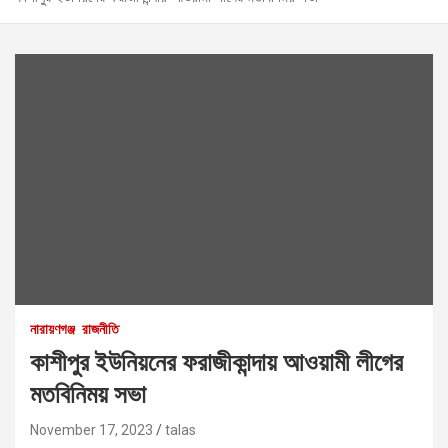
নারায়ণগঞ্জ
রাজনীতি
কাশীপুর ইউনিয়নের ফরাজীকান্দায় আওয়ামী লীগের
মতবিনিময় সভা
November 17, 2023
talas