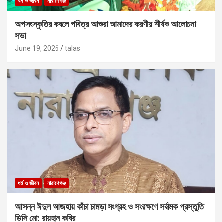
ধর্ম ও জীবন
নারায়ণগঞ্জ
অপসংস্কৃতির কবলে পবিত্র আশুরা আমাদের করণীয় শীর্ষক আলোচনা
সভা
June 19, 2026
talas
ধর্ম ও জীবন
নারায়ণগঞ্জ
আসন্ন ঈদুল আজহায় কাঁচা চামড়া সংগ্রহ ও সংরক্ষণে সর্বাত্মক প্রস্তুতি
ডিসি মো: রায়হান কবির