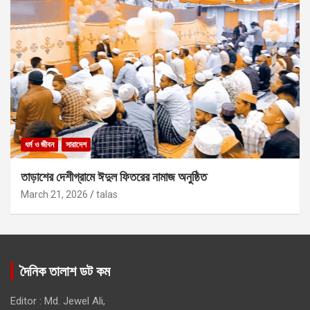
ধর্ম ও জীবন
সারাদেশ
তাড়াশের দেশীগ্রামে ঈদুল ফিতরের নামাজ অনুষ্ঠিত
March 21, 2026
talas
দৈনিক তালাশ ডট কম
Editor : Md. Jewel Ali,