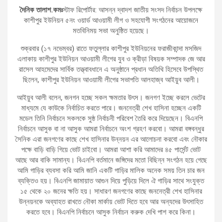
দৈনিক তালাশ.কমঃ
স্টাফ রিপোর্টার: আসন্ন দ্বাদশ জাতীয় সংসদ নির্বাচন উপলক্ষে
কাশীপুর ইউনিয়ন ৫নং ওয়ার্ড আওয়ামী লীগ ও সহযোগী সংগঠনের আয়োজনে
মতবিনিময় সভা অনুষ্ঠিত হয়েছে।
শুক্রবার (১৭ নভেম্বর) রাতে ফতুল্লার কাশীপুর ইউনিয়নের ফরাজীকান্দা মসজিদ
এলাকায় কাশীপুর ইউনিয়ন আওয়ামী লীগের যুব ও ক্রীড়া বিষয়ক সম্পাদক জে আর
রাসেল আহমেদের সার্বিক তত্ত্বাবধানে এ অনুষ্ঠানে প্রধান অতিথি হিসেবে উপস্থিত
ছিলেন, কাশীপুর ইউনিয়ন আওয়ামী লীগের সভাপতি আলহাজ্ব আইয়ুব আলী।
আইয়ুব আলী বলেন, জনগন হচ্ছে সকল ক্ষমতার উৎস। জনগণ ইচ্ছে করলে ভেটের
মাধ্যমে যে কাউকে নির্বাচিত করতে পারে। জননেত্রী শেখ হাসিনা হচ্ছেন একটি
মডেল তিনি নির্বাচনে সকলকে সুষ্ঠ নির্বাচনী পরিবেশ তৈরি করে দিয়েছেন। বিএনপি
নির্বাচনে আসুক বা না আসুক আমরা নির্বাচনে অংশ গ্রহণ করবো। আমরা বঙ্গবন্ধুর
সৈনিক এরা জনগণের কাছে শেখ হাসিনার উন্নয়ন এর আলোচনা করবো এবং নৌকার
পক্ষে বাড়ি বাড়ি গিয়ে ভোট চাইবো। আমরা আশা করি আমাদের ৪৫ পার্সেন্ট ভোট
আছে আর বাকি সামান্য। বিএনপি বর্তমানে জঙ্গিদের মতো বিছিন্ন সংগঠন হয়ে গেছে
আমি গাড়ির ব্যবসা করি আমি জানি একটি গাড়ির মালিক অনেক সময় তিন চার জন
ব্যক্তিও হয়। বিএনপি জামায়াত আগুন দিয়ে পুড়িয়ে দিলে ঐ গাড়ির সাথে সংযুক্ত
১৫ থেকে ২০ জনের ক্ষতি হয়। সাধারণ জনগণের কাছে জননেত্রী শেখ হাসিনার
উন্নয়নকে অব্যাহত রাখতে নৌকা মার্কায় ভোট দিতে হবে আর অন্যদের উৎসাহিত
করতে হবে। বিএনপি নির্বাচনে আসুক নির্বাচন করুক দেখি পাশ করে কিনা।