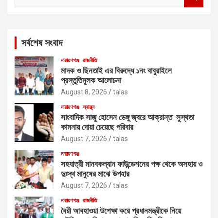
e
a
r
c
সর্বশেষ সংবাদ
h
নারায়ণগঞ্জ
রাজনীতি
মাদক ও ছিনতাই এর বিরুদ্ধে ১নং বাবুরাইলে
প্রস্তুতিমূলক আলোচনা
August 8, 2026
talas
নারায়ণগঞ্জ
স্বাস্থ্য
সাংবাদিক সাজু হোসেন ডেঙ্গু জ্বরে আক্রান্ত সুস্থতা
কামনায় দোয়া চেয়েছে পরিবার
August 7, 2026
talas
নারায়ণগঞ্জ
সহযাত্রী মানবকল্যান ফাউন্ডেশনের পক্ষ থেকে অসহায় ও
দুঃস্থ মানুষের মাঝে উপহার
August 7, 2026
talas
নারায়ণগঞ্জ
রাজনীতি
বৈরী আবহাওয়া উপেক্ষা করে প্রধানমন্ত্রীকে নিয়ে