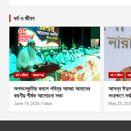
ধর্ম ও জীবন
ধর্ম ও জীবন
নারায়ণগঞ্জ
ধর্ম ও জীবন
নার
অপসংস্কৃতির কবলে পবিত্র আশুরা আমাদের
আসন্ন ঈদুল
করণীয় শীর্ষক আলোচনা সভা
সংরক্ষণে সর্ব
কবির
June 19, 2026
talas
May 25, 202