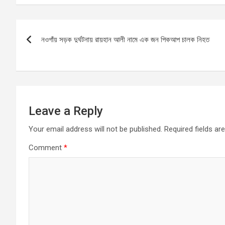
ce
ail
at
se
ar
b
s
n
e
Post
o
A
g
নওগাঁয় সড়ক দুর্ঘটনায় রায়হান আলী নামে এক জন পিকআপ চালক নিহত
navigation
o
p
er
k
p
Leave a Reply
Your email address will not be published.
Required fields a
Comment
*