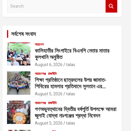
S
e
a
r
c
সর্বশেষ সংবাদ
h
সারাদেশ
কালিহাতীর সিংগাইরে বিএনপি নেতার মাতার
কুলখানি অনুষ্ঠিত
August 6, 2026
talas
নারায়ণগঞ্জ
রাজনীতি
শিক্ষা প্রতিষ্ঠানে ছাত্রদলের উপর জামাত-
শিবিরের হামলার প্রতিবাদে সুলতান এর
নেতৃত্বে বিক্ষোভ
August 5, 2026
talas
নারায়ণগঞ্জ
রাজনীতি
গণঅভ্যুত্থানের দ্বিতীয় বর্ষপূর্তি উপলক্ষে আমরা
জুলাই যোদ্ধা নাঃগঞ্জের শ্রদ্ধা নিবেদন
August 5, 2026
talas