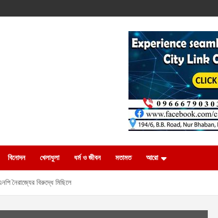
বিনোদন
খেলাধুলা
ধর্ম ও জীবন
মতামত
আরো
পি নৈরাজ্যের বিরুদ্ধে মিছিলে