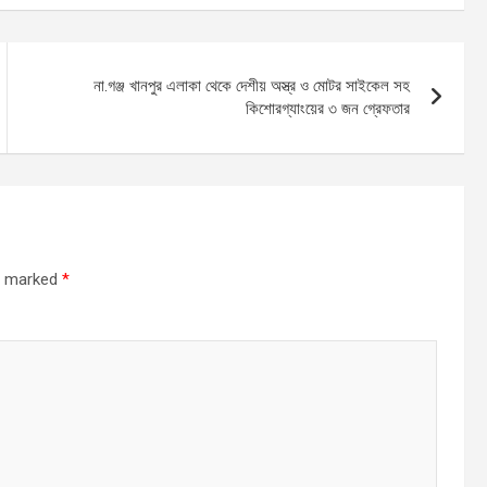
না.গঞ্জ খানপুর এলাকা থেকে দেশীয় অস্ত্র ও মোটর সাইকেল সহ
কিশোরগ্যাংয়ের ৩ জন গ্রেফতার
re marked
*