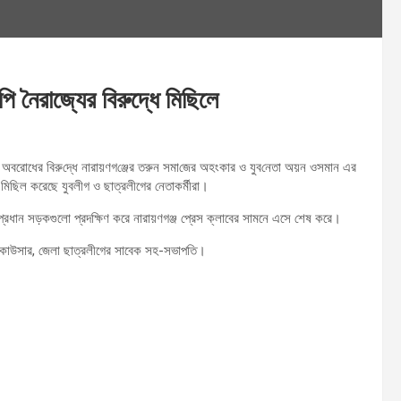
 নৈরাজ্যের বিরুদ্ধে মিছিলে
্টা অবরোধের বিরু‌দ্ধে নারায়ণগ‌ঞ্জের তরুন সমা‌জের অহংকার ও যুব‌নেতা অয়ন ওসমান এর
 মিছিল করেছে যুবলীগ ও ছাত্রলীগের নেতাকর্মীরা।
র প্রধান সড়কগুলো প্রদক্ষিণ করে নারায়ণগঞ্জ প্রেস ক্লাবের সামনে এসে শেষ করে।
 কাউসার, জেলা ছাত্রলীগের সাবেক সহ-সভাপতি।