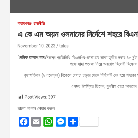
নারায়ণগঞ্জ
রাজনীতি
এ কে এম অয়ন ওসমানের নির্দেশে শহরে বিএনপি
November 10, 2023
talas
দৈনিক তালাশ.কমঃ
নিজস্ব প্র‌তিনি‌ধি: বিএনপির-জামা‌তের ডাকা তৃতীয় দফার ৪৮ ঘন
পক্ষে সাদা পতাকা নিয়ে অবরোধ বিরোধী বিক্ষোভ
বৃহস্পতিবার (৯ নভেম্বর) বিকেলে চাষাঢ়া চত্ত্বর থেকে মিছিলটি বের হয়ে শহরে
এসময় উপ‌স্থিত ছিলেন, যুবলীগ নেতা আহমেদ
Post Views:
397
ভালো লাগলে শেয়ার করুন
F
E
W
M
S
a
m
h
es
h