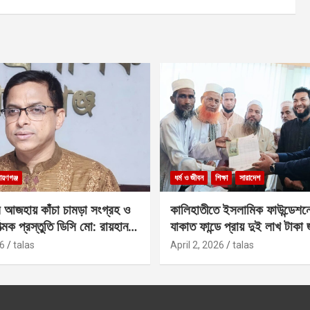
ায়ণগঞ্জ
ধর্ম ও জীবন
শিক্ষা
সারাদেশ
 আজহায় কাঁচা চামড়া সংগ্রহ ও
কালিহাতীতে ইসলামিক ফাউন্ডেশন
াত্মক প্রস্তুতি ডিসি মো: রায়হান
যাকাত ফান্ডে প্রায় দুই লাখ টাকা
6
talas
April 2, 2026
talas